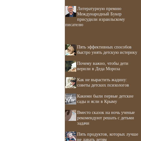
Литературную премию
Международный Букер
присудили израильскому
писателю
Пять эффективных способов
быстро унять детскую истерику
Почему важно, чтобы дети
верили в Деда Мороза
Как не вырастить жадину:
советы детских психологов
Какими были первые детские
сады и ясли в Крыму
Вместо сказок на ночь ученые
рекомендуют решать с детьми
задачи
Пять продуктов, которых лучше
не давать детям