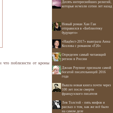
Десять интереснейших религий,
которые исчезли сотни лет назад
Новый роман Хан Ган
отправился в «Библиотеку
будущего»
«Нацбест-2017» выиграла Анна
Козлова с романом «F20»
Определен самый читающий
регион в России
 и что поблизости от кроны
Джоан Роулинг признали самой
богатой писательницей 2016
года
Вышла новая книга почти через
100 лет после смерти
французского писателя
Лев Толстой - пять мифов и
рассказ о том, как же всё было
на самом деле