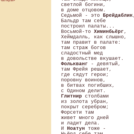
Чаттерли»
светлой богини, 

в доме отцовом. 

Седьмой - это 
Брейдаблик
Бальдр там себе 

построил палаты...

Восьмой-то 
Химинбьёрг
, 

Хеймдалль, как слышно, 

там правит в палате: 

там страж богов 

сладостный мед 

Фолькванг
 - девятый, 

там Фрейя решает, 

где сядут герои; 

поровну воинов, 

в битвах погибших, 

Глитнир 
столбами 

из золота убран, 

покрыт серебром; 

Форсети там 

живет много дней 

и ладит дела. 

И 
Ноатун
 тоже - 
