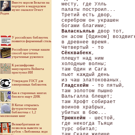
Вместо короля Бельгии на
месту, где Улль 

портрете в мадридском
палаты построил... 

музее оказался Огюст
Роден
Третий есть двор, 

серебром он украшен 

Валаскьяльв
 двор тот, 

он асом [Одином] воздвигн
У российских библиотек
появится фирменный стиль
в древнее время. 

Российские ученые нашли
Сёкквабекк
, 

способ прочитать
утраченные рукописи
плещут над ним 

холодные волны; 

К расшифровке
там Один и Сага 

манускрипта Войнича
приступил ИИ
пьют каждый день 

Утвержден ГОСТ для
электронных библиотек
Гладсхейм
 - то пятый, 

там золотом пышно 

Как в старинных книгах
Вальгалла блещет; 

биологи ищут ДНК
там Хрофт собирает 

В Китае открылась
воинов храбрых, 

футуристическая
библиотека с 1,2
миллионами книг
Трюмхейм
 - шестой, 

где некогда Тьяци 

Великобритания не
позволила вывезти за
турс обитал; 

рубеж «Любовника леди
там Скади жилище, 
