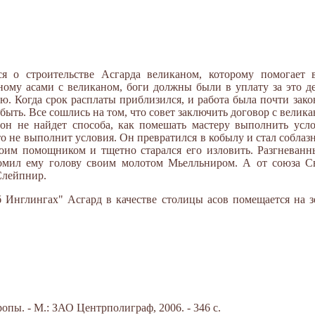
ся о строительстве Асгарда великаном, которому помогает
ному асами с великаном, боги должны были в уплату за это де
ю. Когда срок расплаты приблизился, и работа была почти зако
 быть. Все сошлись на том, что совет заключить договор с велик
 он не найдет способа, как помешать мастеру выполнить усло
то не выполнит условия. Он превратился в кобылу и стал соблаз
своим помощником и тщетно старался его изловить. Разгневанн
ломил ему голову своим молотом Мьелльниром. А от союза 
Слейпнир.
 Инглингах" Асгард в качестве столицы асов помещается на з
пы. - М.: ЗАО Центрполиграф, 2006. - 346 с.