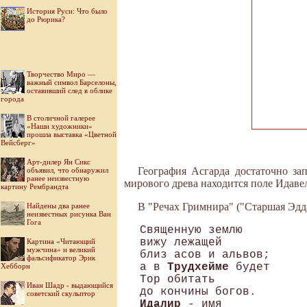
История Руси: Что было
до Рюрика?
Творчество Миро —
важный символ Барселоны,
оставивший след в облике
города
В столичной галерее
«Наши художники»
прошла выставка «Цветной
Вейсберг»
Арт-дилер Ян Сикс
География Асгарда достаточно за
объявил, что обнаружил
ранее неизвестную
мирового древа находится поле Идавел
картину Рембрандта
В "Речах Гримнира" ("Старшая Эдда
Найдены два ранее
неизвестных рисунка Ван
Гога
Священную землю 

вижу лежащей 

Картина «Читающий
мужчина» и великий
близ асов и альвов; 

фальсификатор Эрик
а в 
Трудхейме
 будет 

Хебборн
Тор обитать 

Иван Шадр - выдающийся
советский скульптор
Идалир
 - имя 
