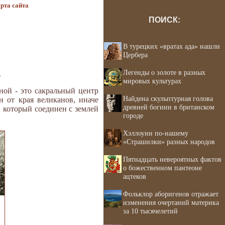
рта сайта
ПОИСК:
В турецких «вратах ада» нашли
Цербера
Легенды о золоте в разных
.
мировых культурах
ной - это сакральный центр
Найдена скульптурная голова
 от края великанов, иначе
древней богини в британском
, который соединен с землей
городе
Хэллоуин по-нашему
«Страшилки» разных народов
Пятнадцать невероятных фактов
о божественном пантеоне
ацтеков
Фольклор аборигенов отражает
изменения очертаний материка
за 10 тысячелетий