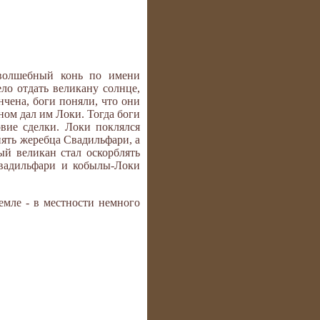
 волшебный конь по имени
ло отдать великану солнце,
нчена, боги поняли, что они
аном дал им Локи. Тогда боги
вие сделки. Локи поклялся
нять жеребца Свадильфари, а
ый великан стал оскорблять
Свадильфари и кобылы-Локи
емле - в местности немного