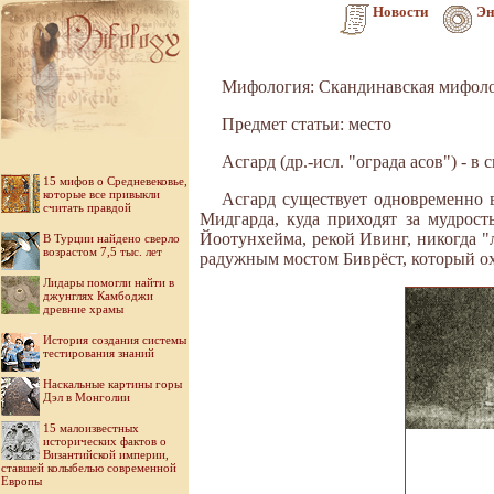
Новости
Эн
Мифология: Скандинавская мифол
Предмет статьи: место
Асгард (др.-исл. "ограда асов") - 
15 мифов о Средневековье,
которые все привыкли
Асгард существует одновременно 
считать правдой
Мидгарда, куда приходят за мудрос
Йоотунхейма, рекой Ивинг, никогда "л
В Турции найдено сверло
возрастом 7,5 тыс. лет
радужным мостом Биврёст, который ох
Лидары помогли найти в
джунглях Камбоджи
древние храмы
История создания системы
тестирования знаний
Наскальные картины горы
Дэл в Монголии
15 малоизвестных
исторических фактов о
Византийской империи,
ставшей колыбелью современной
Европы