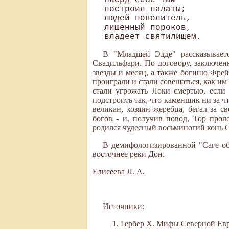
Ньёрд себе там 

построил палаты; 

людей повелитель, 

лишенный пороков, 

В "Младшей Эдде" рассказывает
Свадильфари. По договору, заключен
звезды и месяц, а также богиню Фрей
проиграли и стали совещаться, как им
стали угрожать Локи смертью, если
подстроить так, что каменщик ни за ч
великан, хозяин жеребца, бегал за 
богов - и, получив повод, Тор про
родился чудесный восьминогий конь 
В демифологизированной "Саге об
восточнее реки Дон.
Елисеева Л. А.
Источники:
Гербер Х. Мифы Северной Евро