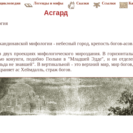
циклопедия
Легенды и мифы
Сказки
Ссылки
Ка
Асгард
огия
в скандинавской мифологии - небесный город, крепость богов-асов
в двух проекциях мифологического мироздания. В горизонталь
тью конунги, подобно Гюльви в "Младшей Эдде", и он отделен
ьда не знавшей". В вертикальной - это верхний мир, мир богов
раняет ас Хеймдалль, страж богов.