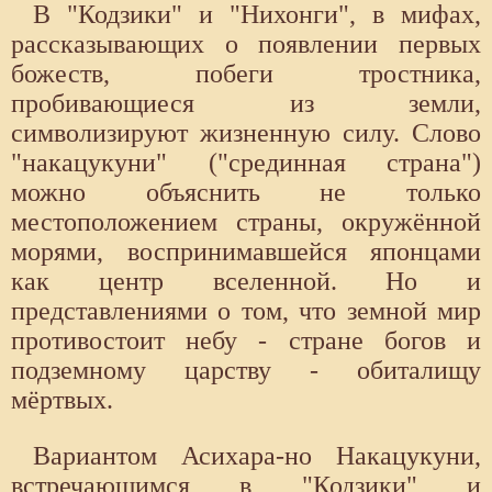
В "Кодзики" и "Нихонги", в мифах,
рассказывающих о появлении первых
божеств, побеги тростника,
пробивающиеся из земли,
символизируют жизненную силу. Слово
"накацукуни" ("срединная страна")
можно объяснить не только
местоположением страны, окружённой
морями, воспринимавшейся японцами
как центр вселенной. Но и
представлениями о том, что земной мир
противостоит небу - стране богов и
подземному царству - обиталищу
мёртвых.
Вариантом Асихара-но Накацукуни,
встречающимся в "Кодзики" и