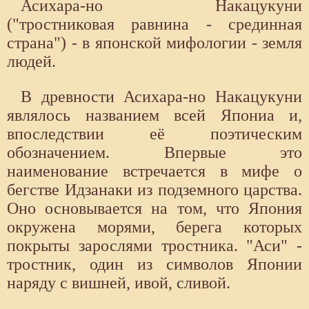
Асихара-но Накацукуни
("тростниковая равнина - срединная
страна") - в японской мифологии - земля
людей.
В древности Асихара-но Накацукуни
являлось названием всей Япониа и,
впоследствии её поэтическим
обозначением. Впервые это
наименование встречается в мифе о
бегстве Идзанаки из подземного царства.
Оно основывается на том, что Япония
окружена морями, берега которых
покрыты зарослями тростника. "Аси" -
тростник, один из символов Японии
наряду с вишней, ивой, сливой.