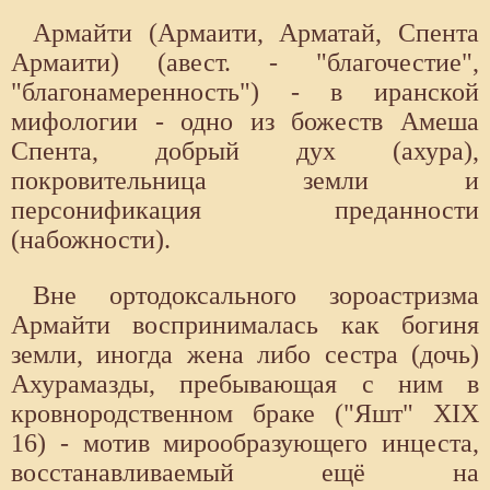
Армайти (Армаити, Арматай, Спента
Армаити) (авест. - "благочестие",
"благонамеренность") - в иранской
мифологии - одно из божеств Амеша
Спента, добрый дух (ахура),
покровительница земли и
персонификация преданности
(набожности).
Вне ортодоксального зороастризма
Армайти воспринималась как богиня
земли, иногда жена либо сестра (дочь)
Ахурамазды, пребывающая с ним в
кровнородственном браке ("Яшт" XIX
16) - мотив мирообразующего инцеста,
восстанавливаемый ещё на