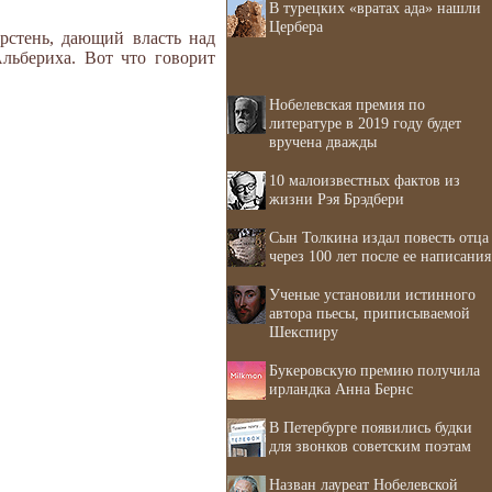
В турецких «вратах ада» нашли
Цербера
рстень, дающий власть над
льбериха. Вот что говорит
Нобелевская премия по
литературе в 2019 году будет
вручена дважды
10 малоизвестных фактов из
жизни Рэя Брэдбери
Сын Толкина издал повесть отца
через 100 лет после ее написания
Ученые установили истинного
автора пьесы, приписываемой
Шекспиру
Букеровскую премию получила
ирландка Анна Бернс
В Петербурге появились будки
для звонков советским поэтам
Назван лауреат Нобелевской