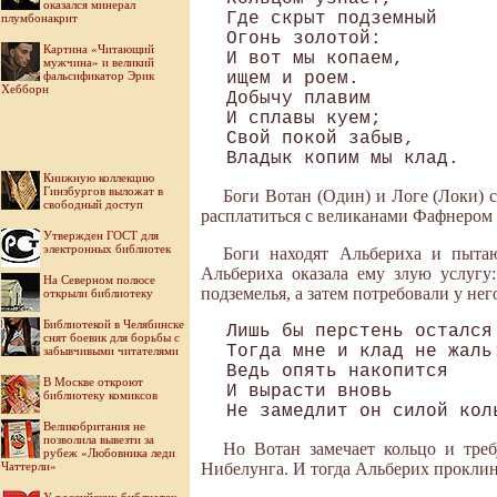
оказался минерал
Где скрыт подземный

плумбонакрит
Огонь золотой:

Картина «Читающий
И вот мы копаем, 

мужчина» и великий
фальсификатор Эрик
ищем и роем. 

Хебборн
Добычу плавим

И сплавы куем;

Свой покой забыв,

Книжную коллекцию
Гинзбургов выложат в
Боги Вотан (Один) и Логе (Локи) 
свободный доступ
расплатиться с великанами Фафнером 
Утвержден ГОСТ для
электронных библиотек
Боги находят Альбериха и пытаю
Альбериха оказала ему злую услугу
На Северном полюсе
подземелья, а затем потребовали у нег
открыли библиотеку
Библиотекой в Челябинске
Лишь бы перстень остался 
снят боевик для борьбы с
Тогда мне и клад не жаль:
забывчивыми читателями
Ведь опять накопится

В Москве откроют
И вырасти вновь

библиотеку комиксов
Великобритания не
позволила вывезти за
Но Вотан замечает кольцо и треб
рубеж «Любовника леди
Чаттерли»
Нибелунга. И тогда Альберих проклин