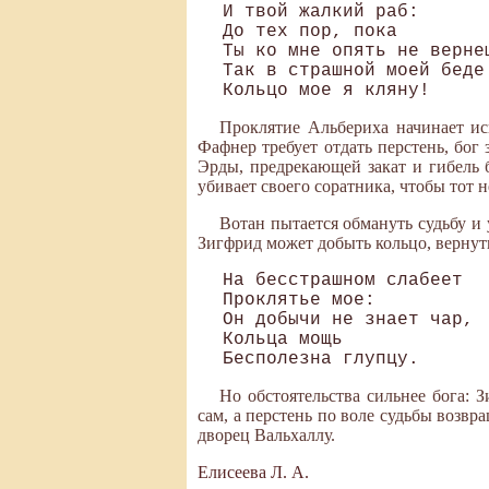
И твой жалкий раб:

До тех пор, пока

Ты ко мне опять не вернеш
Так в страшной моей беде

Проклятие Альбериха начинает исп
Фафнер требует отдать перстень, бог 
Эрды, предрекающей закат и гибель б
убивает своего соратника, чтобы тот н
Вотан пытается обмануть судьбу и 
Зигфрид может добыть кольцо, вернуть
На бесстрашном слабеет

Проклятье мое:

Он добычи не знает чар,

Кольца мощь

Но обстоятельства сильнее бога: 
сам, а перстень по воле судьбы возвр
дворец Вальхаллу.
Елисеева Л. А.