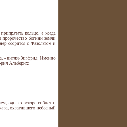
припрятать кольцо, а когда
ое пророчество богини земли
нер ссорится с Фазольтом и
а, - витязь Зигфрид. Именно
орил Альберих:
ем, однако вскоре гибнет и
ожара, охватившего небесный