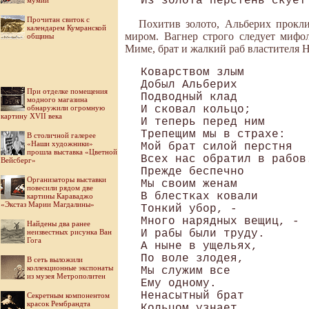
мумии
Прочитан свиток с
Похитив золото, Альберих прокли
календарем Кумранской
миром. Вагнер строго следует мифо
общины
Миме, брат и жалкий раб властителя 
Коварством злым

Добыл Альберих

При отделке помещения
Подводный клад

модного магазина
обнаружили огромную
И сковал кольцо;

картину XVII века
И теперь перед ним

Трепещим мы в страхе:

В столичной галерее
«Наши художники»
Мой брат силой перстня

прошла выставка «Цветной
Всех нас обратил в рабов.
Вейсберг»
Прежде беспечно

Организаторы выставки
Мы своим женам

повесили рядом две
В блестках ковали

картины Караваджо
«Экстаз Марии Магдалины»
Тонкий убор, -

Много нарядных вещиц, -

Найдены два ранее
неизвестных рисунка Ван
И рабы были труду.

Гога
А ныне в ущельях,

По воле злодея,

В сеть выложили
коллекционные экспонаты
Мы служим все

из музея Метрополитен
Ему одному.

Ненасытный брат

Секретным компонентом
красок Рембрандта
Кольцом узнает,
