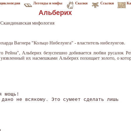
циклопедия
Легенды и мифы
Сказки
Ссылки
Ка
Альберих
 Скандинавская мифология
ихарда Вагнера "Кольцо Нибелунга" - властитель нибелунгов.
то Рейна", Альберих безуспешно добивается любви русалок Ре
да уязвленный их насмешками Альберих похищает золото, о кото
 мощь!

 дано не всякому. Это сумеет сделать лишь
