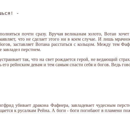
ься! -

олняться почти сразу. Вручая великанам золото, Вотан хочет 
заявляет, что не сделает этого ни в коем случае. И лишь мрачн
огов, заставляет Вотана расстаться с кольцом. Между тем Фаф
е завладел перстнем.
устраивает так, что на свет рождается герой, не ведающий страх
 его рейнским девам и тем самым спасти себя и богов. Ведь гов
Зигфрид убивает дракона Фафнера, завладевает чудесным перстн
ащается к русалкам Рейна. А боги - боги погибают в пламени п