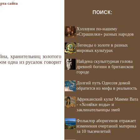
рта сайта
ПОИСК:
Хэллоуин по-нашему
«Страшилки» разных народов
Легенды о золоте в разных
мировых культурах
йна, хранительниц золотого
Найдена скульптурная голова
ром одна из русалок говорит
древней богини в британском
городе
Долгий путь Одиссея домой
обратится из мифа в реальность
Африканский культ Мамми Вата
- «Хозяйки воды» и
заклинательницы змей
Фольклор аборигенов отражает
изменения очертаний материка
за 10 тысячелетий