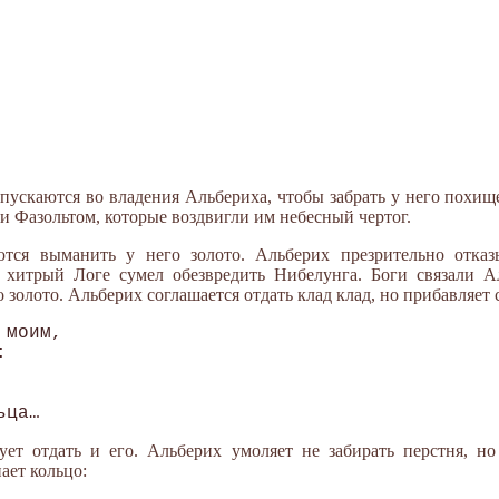
спускаются во владения Альбериха, чтобы забрать у него похищ
и Фазольтом, которые воздвигли им небесный чертог.
тся выманить у него золото. Альберих презрительно отказ
: хитрый Логе сумел обезвредить Нибелунга. Боги связали А
о золото. Альберих соглашается отдать клад клад, но прибавляет 
моим,



ует отдать и его. Альберих умоляет не забирать перстня, н
ает кольцо: