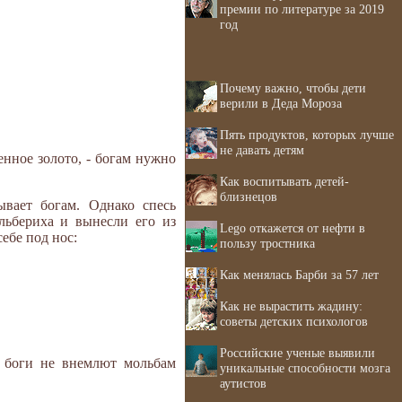
премии по литературе за 2019
год
Почему важно, чтобы дети
верили в Деда Мороза
Пять продуктов, которых лучше
не давать детям
енное золото, - богам нужно
Как воспитывать детей-
близнецов
ывает богам. Однако спесь
льбериха и вынесли его из
Lego откажется от нефти в
себе под нос:
пользу тростника
Как менялась Барби за 57 лет
Как не вырастить жадину:
советы детских психологов
Российские ученые выявили
о боги не внемлют мольбам
уникальные способности мозга
аутистов