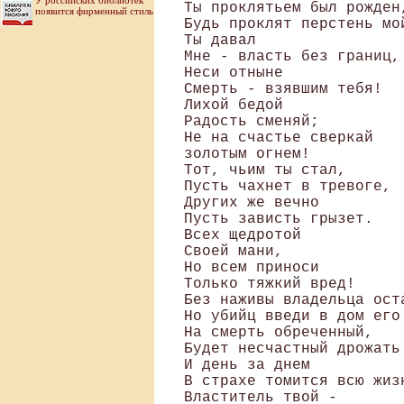
У российских библиотек
Ты проклятьем был рожден,
появится фирменный стиль
Будь проклят перстень мой
Ты давал

Мне - власть без границ,

Неси отныне

Смерть - взявшим тебя!

Лихой бедой

Радость сменяй;

Не на счастье сверкай 

золотым огнем!

Тот, чьим ты стал, 

Пусть чахнет в тревоге, 

Других же вечно

Пусть зависть грызет.

Всех щедротой

Своей мани,

Но всем приноси

Только тяжкий вред!

Без наживы владельца оста
Но убийц введи в дом его!
На смерть обреченный,

Будет несчастный дрожать

И день за днем

В страхе томится всю жизн
Властитель твой -
