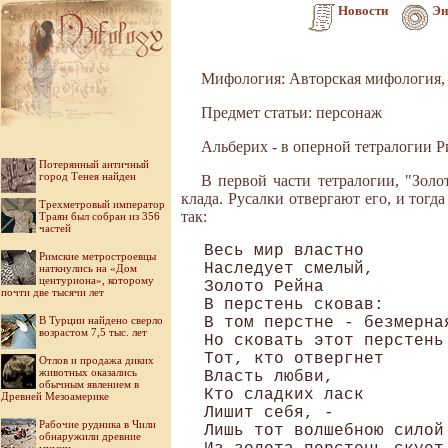
Новости
Эн
Мифология: Авторская мифология,
Предмет статьи: персонаж
Альберих - в оперной тетралогии Р
Потерянный античный
город Тенея найден
В первой части тетралогии, "Золо
клада. Русалки отвергают его, и тог
Трехметровый император
так:
Траян был собран из 356
частей
Весь мир властно

Римские метростроевцы
Наследует смелый,

наткнулись на «Дом
центуриона», которому
Золото Рейна

почти две тысячи лет
В перстень сковав:

В Турции найдено сверло
В том перстне - безмерная
возрастом 7,5 тыс. лет
Но сковать этот перстень
Тот, кто отвергнет

Отлов и продажа диких
животных оказались
Власть любви,

обычным явлением в
Кто сладких ласк

Древней Мезоамерике
Лишит себя, -

Рабочие рудника в Чили
Лишь тот волшебною силой

обнаружили древние