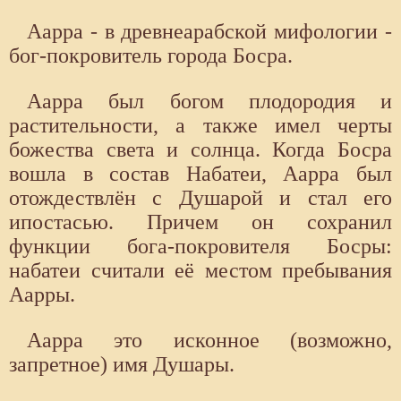
Аарра - в древнеарабской мифологии -
бог-покровитель города Босра.
Аарра был богом плодородия и
растительности, а также имел черты
божества света и солнца. Когда Босра
вошла в состав Набатеи, Аарра был
отождествлён с Душарой и стал его
ипостасью. Причем он сохранил
функции бога-покровителя Босры:
набатеи считали её местом пребывания
Аарры.
Аарра это исконное (возможно,
запретное) имя Душары.