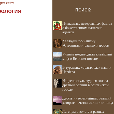
рта сайта
фология
ПОИСК:
Пятнадцать невероятных фактов
о божественном пантеоне
ацтеков
Хэллоуин по-нашему
«Страшилки» разных народов
Ученые подтвердили китайский
миф о Великом потопе
В турецких «вратах ада» нашли
Цербера
Найдена скульптурная голова
древней богини в британском
городе
Десять интереснейших религий,
которые исчезли сотни лет назад
Легенды о золоте в разных