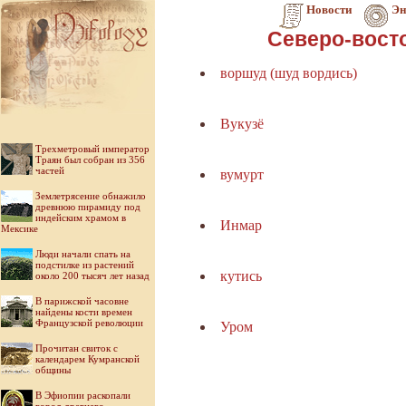
Новости
Эн
Северо-вост
воршуд (шуд вордись)
Вукузё
Трехметровый император
Траян был собран из 356
частей
вумурт
Землетрясение обнажило
древнюю пирамиду под
индейским храмом в
Инмар
Мексике
Люди начали спать на
подстилке из растений
кутись
около 200 тысяч лет назад
В парижской часовне
найдены кости времен
Французской революции
Уром
Прочитан свиток с
календарем Кумранской
общины
В Эфиопии раскопали