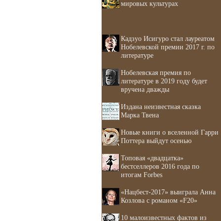
мировых культурах
Кадзуо Исигуро стал лауреатом
Нобелевской премии 2017 г. по
литературе
Нобелевская премия по
литературе в 2019 году будет
вручена дважды
Издана неизвестная сказка
Марка Твена
Новые книги о вселенной Гарри
Поттера выйдут осенью
Топовая «двадцатка»
бестселлеров 2016 года по
итогам Forbes
«Нацбест-2017» выиграла Анна
Козлова с романом «F20»
10 малоизвестных фактов из