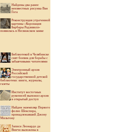
Найдены два ранее
неизвестных рисунка Ван
Гога
Реконструкция утраченной
картины «Коронация
Барбары Радзивилл»
появилась в Несвижском замке
Библиотекой в Челябинске
снят боевик для борьбы с
забывчивыми читателями
Электронный архив
Российской
государственной детской
библиотеки: книги, журналы,
газеты
Институт восточных
рукописей выложил архив
в открытый доступ
Найден экземпляр Первого
фолио Шекспира,
принадлежавший Джону
Мильтону
Записи Леонардо да
Винчи выложены в