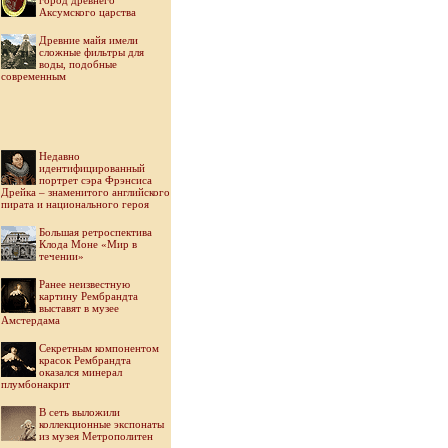
город древнего
Аксумского царства
Древние майя имели
сложные фильтры для
воды, подобные
современным
Недавно
идентифицированный
портрет сэра Фрэнсиса
Дрейка – знаменитого английского
пирата и национального героя
Большая ретроспектива
Клода Моне «Мир в
течении»
Ранее неизвестную
картину Рембрандта
выставят в музее
Амстердама
Секретным компонентом
красок Рембрандта
оказался минерал
плумбонакрит
В сеть выложили
коллекционные экспонаты
из музея Метрополитен