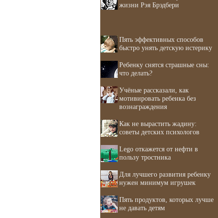
жизни Рэя Брэдбери
Пять эффективных способов
быстро унять детскую истерику
Ребенку снятся страшные сны:
что делать?
Учёные рассказали, как
мотивировать ребенка без
вознаграждения
Как не вырастить жадину:
советы детских психологов
Lego откажется от нефти в
пользу тростника
Для лучшего развития ребенку
нужен минимум игрушек
Пять продуктов, которых лучше
не давать детям