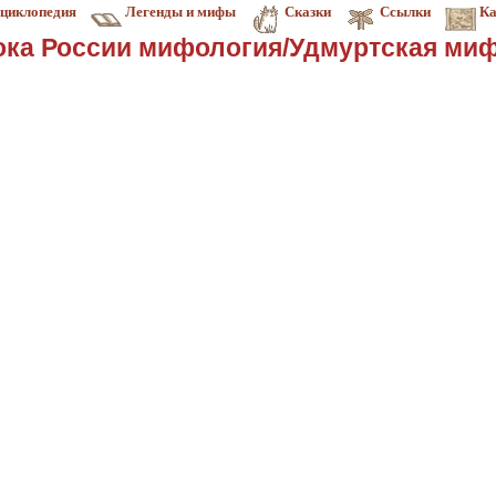
циклопедия
Легенды и мифы
Сказки
Ссылки
Ка
ока России мифология/Удмуртская ми