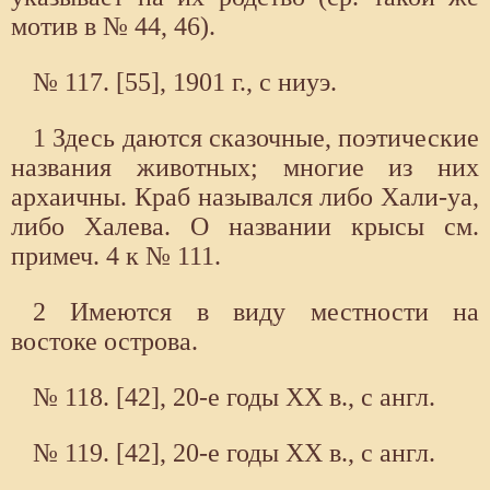
мотив в № 44, 46).
№ 117. [55], 1901 г., с ниуэ.
1 Здесь даются сказочные, поэтические
названия животных; многие из них
архаичны. Краб назывался либо Хали-уа,
либо Халева. О названии крысы см.
примеч. 4 к № 111.
2 Имеются в виду местности на
востоке острова.
№ 118. [42], 20-е годы XX в., с англ.
№ 119. [42], 20-е годы XX в., с англ.