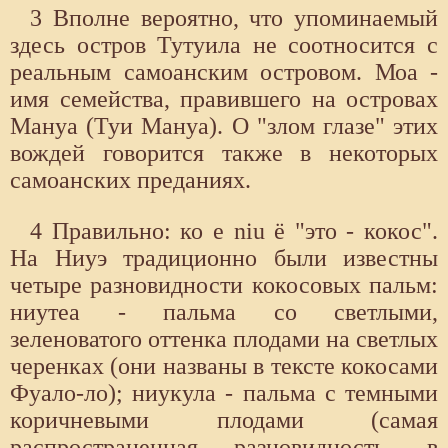
3 Вполне вероятно, что упоминаемый
здесь остров Тутуила не соотносится с
реальным самоанским островом. Моа -
имя семейства, правившего на островах
Мануа (Туи Мануа). О "злом глазе" этих
вождей говорится также в некоторых
самоанских преданиях.
4 Правильно: ко е niu ё "это - кокос".
На Ниуэ традиционно были известны
четыре разновидности кокосовых пальм:
ниутеа - пальма со светлыми,
зеленоватого оттенка плодами на светлых
черенках (они названы в тексте кокосами
Фуало-ло); ниукула - пальма с темными
коричневыми плодами (самая
распространенная разновидность, в