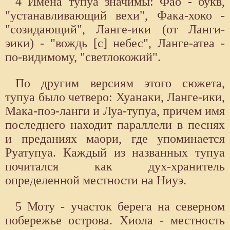
4 Имена тупуа значимы: Фао - букв,
"устанавливающий вехи", Фака-хоко -
"созидающий", Ланге-ики (от Ланги-
эики) - "вождь [с] небес", Ланге-атеа -
по-видимому, "светлокожий".
По другим версиям этого сюжета,
тупуа было четверо: Хуанаки, Ланге-ики,
Мака-поэ-ланги и Луа-тупуа, причем имя
последнего находит параллели в песнях
и преданиях маори, где упоминается
Руатупуа. Каждый из названных тупуа
почитался как дух-хранитель
определенной местности на Ниуэ.
5 Моту - участок берега на северном
побережье острова. Хиола - местность