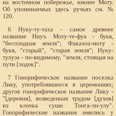
на восточном побережье, южнее Моту.
Об упоминаемых здесь ручьях см. №
120.
6 Нуку-ту-таха - самое древнее
название Ниуэ. Моту-те-фуа - букв,
"бесплодная земля"; Факахоа-моту -
букв, "старый", "старая земля"; Нуку-
тулуэа - по-видимому, "земля, стоящая на
пути [лодок]".
7 Гонорифическое название поселка
Лику, употреблявшееся в церемониях;
другое гонорифическое название Лику -
"[деревня], возведенная трудом [духов]
из клочка суши Тонга-ли-улу".
Гонорифические названия имелись у