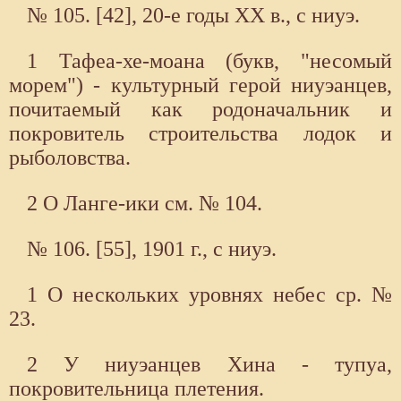
№ 105. [42], 20-е годы XX в., с ниуэ.
1 Тафеа-хе-моана (букв, "несомый
морем") - культурный герой ниуэанцев,
почитаемый как родоначальник и
покровитель строительства лодок и
рыболовства.
2 О Ланге-ики см. № 104.
№ 106. [55], 1901 г., с ниуэ.
1 О нескольких уровнях небес ср. №
23.
2 У ниуэанцев Хина - тупуа,
покровительница плетения.