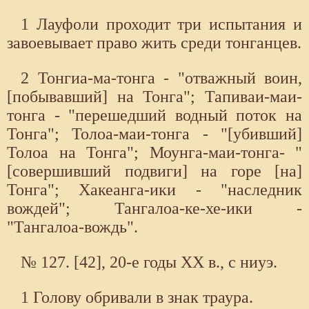
1 Лауфоли проходит три испытания и
завоевывает право жить среди тонганцев.
2 Тонгиа-ма-тонга - "отважный воин,
[побывавший] на Тонга"; Тапиваи-маи-
тонга - "перешедший водный поток на
Тонга"; Толоа-маи-тонга - "[убивший]
Толоа на Тонга"; Моунга-маи-тонга- "
[совершивший подвиги] на горе [на]
Тонга"; Хакеанга-ики - "наследник
вождей"; Тангалоа-ке-хе-ики -
"Тангалоа-вождь".
№ 127. [42], 20-е годы XX в., с ниуэ.
1 Голову обривали в знак траура.