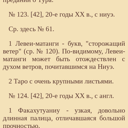
№ 123. [42], 20-е годы XX в., с ниуэ.
Ср. здесь № 61.
1 Левеи-матанги - букв, "сторожащий
ветер" (ср. № 120). По-видимому, Левеи-
матанги может быть отождествлен с
духом ветров, почитавшимся на Ниуэ.
2 Таро с очень крупными листьями.
№ 124. [42], 20-е годы XX в., с англ.
1 Факахутуаниу - узкая, довольно
длинная палица, отличавшаяся большой
прочностью.