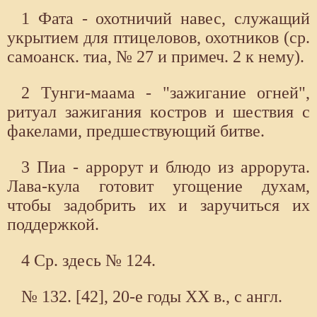
1 Фата - охотничий навес, служащий
укрытием для птицеловов, охотников (ср.
самоанск. тиа, № 27 и примеч. 2 к нему).
2 Тунги-маама - "зажигание огней",
ритуал зажигания костров и шествия с
факелами, предшествующий битве.
3 Пиа - аррорут и блюдо из аррорута.
Лава-кула готовит угощение духам,
чтобы задобрить их и заручиться их
поддержкой.
4 Ср. здесь № 124.
№ 132. [42], 20-е годы XX в., с англ.