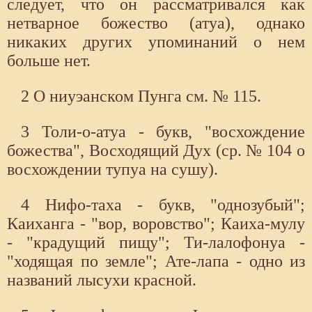
следует, что он рассматривался как
нетварное божество (атуа), однако
никаких других упоминаний о нем
больше нет.
2 О ниуэанском Пунга см. № 115.
3 Толи-о-атуа - букв, "восхождение
божества", Восходящий Дух (ср. № 104 о
восхождении тупуа на сушу).
4 Нифо-таха - букв, "однозубый";
Каиханга - "вор, воровство"; Каиха-мулу
- "крадущий пищу"; Ти-лалофонуа -
"ходящая по земле"; Ате-лапа - одно из
названий лысухи красной.