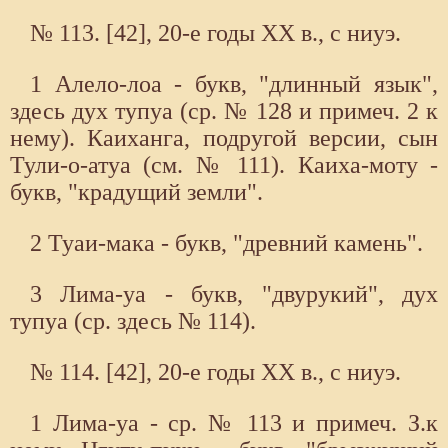
№ 113. [42], 20-е годы XX в., с ниуэ.
1 Алело-лоа - букв, "длинный язык",
здесь дух тупуа (ср. № 128 и примеч. 2 к
нему). Каиханга, подругой версии, сын
Тули-о-атуа (см. № 111). Каиха-моту -
букв, "крадущий земли".
2 Туаи-мака - букв, "древний камень".
3 Лима-уа - букв, "двурукий", дух
тупуа (ср. здесь № 114).
№ 114. [42], 20-е годы XX в., с ниуэ.
1 Лима-уа - ср. № 113 и примеч. З.к