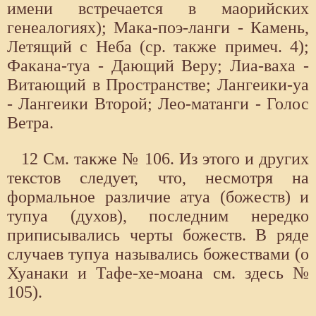
имени встречается в маорийских
генеалогиях); Мака-поэ-ланги - Камень,
Летящий с Неба (ср. также примеч. 4);
Факана-туа - Дающий Веру; Лиа-ваха -
Витающий в Пространстве; Лангеики-уа
- Лангеики Второй; Лео-матанги - Голос
Ветра.
12 См. также № 106. Из этого и других
текстов следует, что, несмотря на
формальное различие атуа (божеств) и
тупуа (духов), последним нередко
приписывались черты божеств. В ряде
случаев тупуа назывались божествами (о
Хуанаки и Тафе-хе-моана см. здесь №
105).