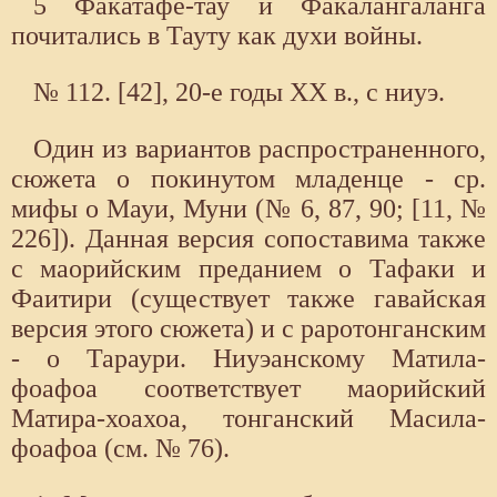
5 Факатафе-тау и Факалангаланга
почитались в Тауту как духи войны.
№ 112. [42], 20-е годы XX в., с ниуэ.
Один из вариантов распространенного,
сюжета о покинутом младенце - ср.
мифы о Мауи, Муни (№ 6, 87, 90; [11, №
226]). Данная версия сопоставима также
с маорийским преданием о Тафаки и
Фаитири (существует также гавайская
версия этого сюжета) и с раротонганским
- о Тараури. Ниуэанскому Матила-
фоафоа соответствует маорийский
Матира-хоахоа, тонганский Масила-
фоафоа (см. № 76).