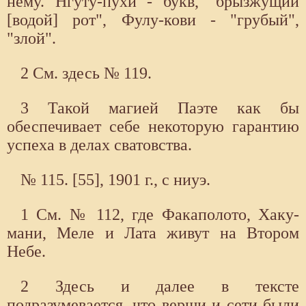
нему. Нгуту-пухи - букв, "брызжущий
[водой] рот", Фулу-кови - "грубый",
"злой".
2 См. здесь № 119.
3 Такой магией Паэте как бы
обеспечивает себе некоторую гарантию
успеха в делах сватовства.
№ 115. [55], 1901 г., с ниуэ.
1 См. № 112, где Факаполото, Хаку-
мани, Меле и Лата живут на Втором
Небе.
2 Здесь и далее в тексте
подразумевается, что верши и сети были