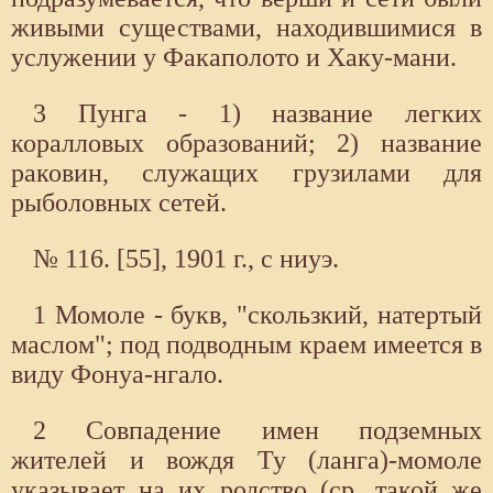
живыми существами, находившимися в
услужении у Факаполото и Хаку-мани.
3 Пунга - 1) название легких
коралловых образований; 2) название
раковин, служащих грузилами для
рыболовных сетей.
№ 116. [55], 1901 г., с ниуэ.
1 Момоле - букв, "скользкий, натертый
маслом"; под подводным краем имеется в
виду Фонуа-нгало.
2 Совпадение имен подземных
жителей и вождя Ту (ланга)-момоле
указывает на их родство (ср. такой же