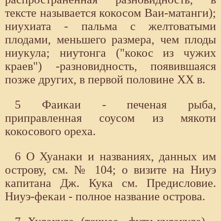
тексте называется кокосом Ваи-матанги);
ниухиата - пальма с желтоватыми
плодами, меньшего размера, чем плоды
ниукула; ниутонга ("кокос из чужих
краев") -разновидность, появившаяся
позже других, в первой половине XX в.
5 Фаикаи - печеная рыба,
приправленная соусом из мякоти
кокосового ореха.
6 О Хуанаки и названиях, данных им
острову, см. № 104; о визите на Ниуэ
капитана Дж. Кука см. Предисловие.
Ниуэ-фекаи - полное название острова.