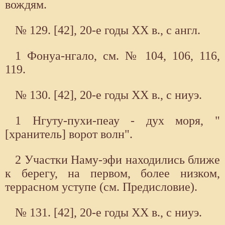
вождям.
№ 129. [42], 20-е годы XX в., с англ.
1 Фонуа-нгало, см. № 104, 106, 116,
119.
№ 130. [42], 20-е годы XX в., с ниуэ.
1 Нгуту-пухи-пеау - дух моря, "
[хранитель] ворот волн".
2 Участки Наму-эфи находились ближе
к берегу, на первом, более низком,
террасном уступе (см. Предисловие).
№ 131. [42], 20-е годы XX в., с ниуэ.