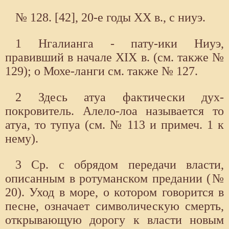
№ 128. [42], 20-е годы XX в., с ниуэ.
1 Нгалианга - пату-ики Ниуэ,
правивший в начале XIX в. (см. также №
129); о Мохе-ланги см. также № 127.
2 Здесь атуа фактически дух-
покровитель. Алело-лоа называется то
атуа, то тупуа (см. № 113 и примеч. 1 к
нему).
3 Ср. с обрядом передачи власти,
описанным в ротуманском предании (№
20). Уход в море, о котором говорится в
песне, означает символическую смерть,
открывающую дорогу к власти новым