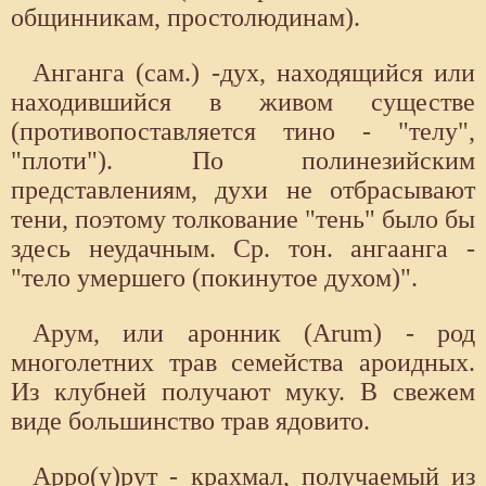
общинникам, простолюдинам).
Анганга (сам.) -дух, находящийся или
находившийся в живом существе
(противопоставляется тино - "телу",
"плоти"). По полинезийским
представлениям, духи не отбрасывают
тени, поэтому толкование "тень" было бы
здесь неудачным. Ср. тон. ангаанга -
"тело умершего (покинутое духом)".
Арум, или аронник (Arum) - род
многолетних трав семейства ароидных.
Из клубней получают муку. В свежем
виде большинство трав ядовито.
Арро(у)рут - крахмал, получаемый из