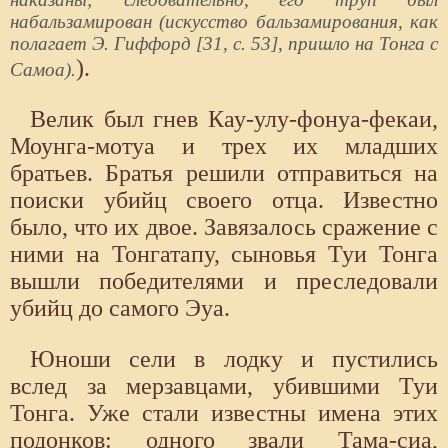
набальзамирован (искусство бальзамирования, как
полагает Э. Гиффорд [31, с. 53], пришло на Тонга с
).
Самоа).
Велик был гнев Кау-улу-фонуа-фекаи,
Моунга-мотуа и трех их младших
братьев. Братья решили отправиться на
поиски убийц своего отца. Известно
было, что их двое. Завязалось сражение с
ними на Тонгатапу, сыновья Туи Тонга
вышли победителями и преследовали
убийц до самого Эуа.
Юноши сели в лодку и пустились
вслед за мерзавцами, убившими Туи
Тонга. Уже стали известны имена этих
подонков: одного звали Тама-сиа,