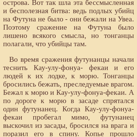
острова. Вот так шла эта бессмысленная
и бесполезная битва: ведь подлых убийц
на Футуна не было - они бежали на Увеа.
Поэтому сражение на Футуна было
лишено всякого смысла, но тонганцы
полагали, что убийцы там.
Во время сражения футунанцы начали
теснить Кау-улу-фонуа- фекаи и его
людей к их лодке, к морю. Тонганцы
бросились бежать, преследуемые врагом.
Бежал к морю и Кау-улу-фонуа-фекаи. А
по дороге к морю в засаде спрятался
один футунанец. Когда Кау-улу-фонуа-
фекаи пробегал мимо, футунанец
выскочил из засады, бросился на врага и
поразил его в спину. Копье прошло