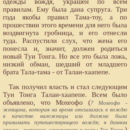
одежды вождя, украшен по всем
правилам. Ему была дана супруга. Три
года якобы правил Тама-тоу, а по
прошествии этого времени для него была
воздвигнута гробница, и его отнесли
туда. Распустили слух, что жена его
понесла и, значит, должен родиться
новый Туи Тонга. Но все это была ложь,
низкий обман, шедший от младшего
брата Тала-тама - от Талаи-хаапепе.
Так получил власть и стал следующим
Туи Тонга Талаи-хаапепе. Всем было
объявлено, что Мохеофо (
7 Мохеофо -
женщина, которая на время отсылалась к вождю
в качестве наложницы или должна была
принимать путешествующего вождя; в данном
)
случае - женщина, назначенная в жены Туи Тонга.