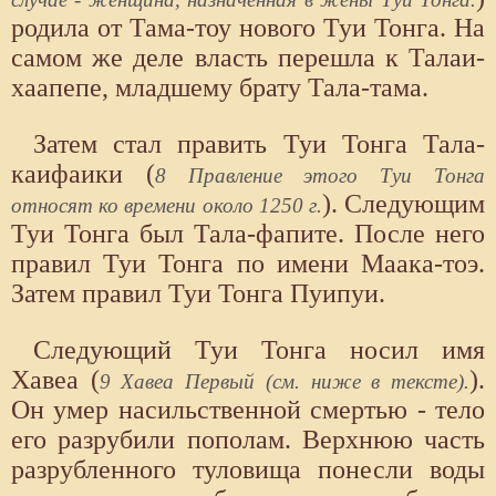
родила от Тама-тоу нового Туи Тонга. На
самом же деле власть перешла к Талаи-
хаапепе, младшему брату Тала-тама.
Затем стал править Туи Тонга Тала-
каифаики (
8 Правление этого Туи Тонга
). Следующим
относят ко времени около 1250 г.
Туи Тонга был Тала-фапите. После него
правил Туи Тонга по имени Маака-тоэ.
Затем правил Туи Тонга Пуипуи.
Следующий Туи Тонга носил имя
Хавеа (
).
9 Хавеа Первый (см. ниже в тексте).
Он умер насильственной смертью - тело
его разрубили пополам. Верхнюю часть
разрубленного туловища понесли воды