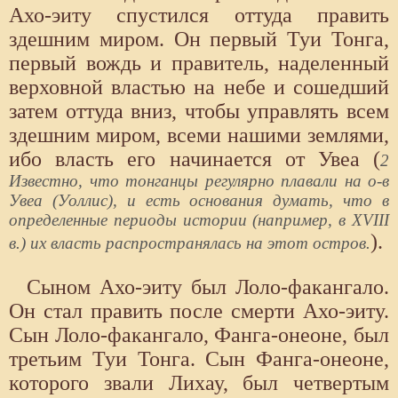
Ахо-эиту спустился оттуда править
здешним миром. Он первый Туи Тонга,
первый вождь и правитель, наделенный
верховной властью на небе и сошедший
затем оттуда вниз, чтобы управлять всем
здешним миром, всеми нашими землями,
ибо власть его начинается от Увеа (
2
Известно, что тонганцы регулярно плавали на о-в
Увеа (Уоллис), и есть основания думать, что в
определенные периоды истории (например, в XVIII
).
в.) их власть распространялась на этот остров.
Сыном Ахо-эиту был Лоло-факангало.
Он стал править после смерти Ахо-эиту.
Сын Лоло-факангало, Фанга-онеоне, был
третьим Туи Тонга. Сын Фанга-онеоне,
которого звали Лихау, был четвертым