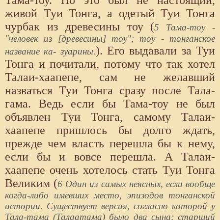
живой Туи Тонга, а одетый Туи Тонга
чурбак из древесины тоу (
5 Тама-тоу -
"человек из [древесины] тоу"; тоу - тонганское
). Его выдавали за Туи
название ка- зуарины.
Тонга и почитали, потому что так хотел
Талаи-хаапепе, сам не желавший
назваться Туи Тонга сразу после Тала-
гама. Ведь если бы Тама-тоу не был
объявлен Туи Тонга, самому Талаи-
хаапепе пришлось бы долго ждать,
прежде чем власть перешла бы к нему,
если бы и вовсе перешла. А Талаи-
хаапепе очень хотелось стать Туи Тонга
Великим (
6 Один из самых неясных, если вообще
когда-либо имевших место, эпизодов тонганской
истории. Существует версия, согласно которой у
Тала-тама (Талаатама) было два сына; старший