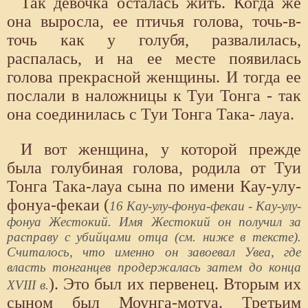
Так девочка осталась жить. Когда же
она выросла, ее птичья голова, точь-в-
точь как у голубя, развалилась,
распалась, и на ее месте появилась
голова прекрасной женщины. И тогда ее
послали в наложницы к Туи Тонга - так
она соединилась с Туи Тонга Така- лауа.
И вот женщина, у которой прежде
была голубиная голова, родила от Туи
Тонга Така-лауа сына по имени Кау-улу-
фонуа-фекаи (
16 Кау-улу-фонуа-фекаи - Кау-улу-
фонуа Жестокий. Имя Жестокий он получил за
расправу с убийцами отца (см. ниже в тексте).
Считалось, что именно он завоевал Увеа, где
власть тонганцев продержалась затем до конца
). Это был их первенец. Вторым их
XVIII в.
сыном был Моунга-мотуа. Третьим