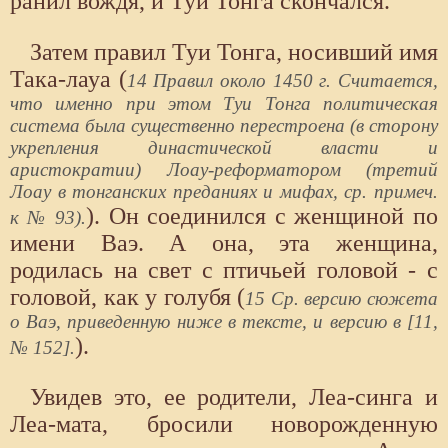
ранил вождя, и Туи Тонга скончался.
Затем правил Туи Тонга, носивший имя
Така-лауа (
14 Правил около 1450 г. Считается,
что именно при этом Туи Тонга политическая
система была существенно перестроена (в сторону
укрепления династической власти и
аристократии) Лоау-реформатором (третий
Лоау в тонганских преданиях и мифах, ср. примеч.
). Он соединился с женщиной по
к № 93).
имени Ваэ. А она, эта женщина,
родилась на свет с птичьей головой - с
головой, как у голубя (
15 Ср. версию сюжета
о Ваэ, приведенную ниже в тексте, и версию в [11,
).
№ 152].
Увидев это, ее родители, Лea-синга и
Леа-мата, бросили новорожденную