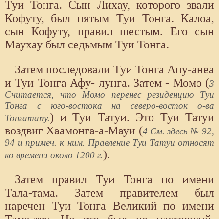
Туи Тонга. Сын Лихау, которого звали
Кофуту, был пятым Туи Тонга. Калоа,
сын Кофуту, правил шестым. Его сын
Маухау был седьмым Туи Тонга.
Затем последовали Туи Тонга Апу-анеа
и Туи Тонга Афу- лунга. Затем - Момо (
3
Считается, что Момо перенес резиденцию Туи
Тонга с юго-востока на северо-восток о-ва
) и Туи Татуи. Это Туи Татуи
Тонгатапу.
воздвиг Хаамонга-а-Мауи (
4 См. здесь № 92,
94 и примеч. к ним. Правление Туи Татуи относят
).
ко времени около 1200 г.
Затем правил Туи Тонга по имени
Тала-тама. Затем правителем был
наречен Туи Тонга Великий по имени
Тама-тоу. Но это был не настоящий,