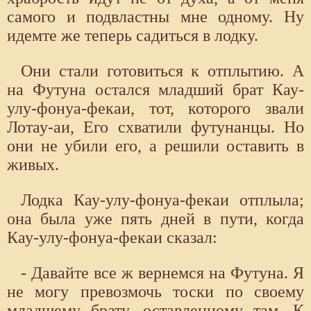
самого и подвластны мне одному. Ну
идемте же теперь садиться в лодку.
Они стали готовиться к отплытию. А
на Футуна остался младший брат Кау-
улу-фонуа-фекаи, тот, которого звали
Лотау-аи, Его схватили футунанцы. Но
они не убили его, а решили оставить в
живых.
Лодка Кау-улу-фонуа-фекаи отплыла;
она была уже пять дней в пути, когда
Кау-улу-фонуа-фекаи сказал:
- Давайте все ж вернемся на Футуна. Я
не могу превозмочь тоски по своему
младшему брату, оставленному там. К