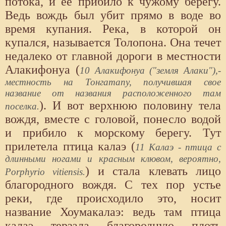
потока, и ее прибило к чужому берегу.
Ведь вождь был убит прямо в воде во
время купания. Река, в которой он
купался, называется Толопона. Она течет
недалеко от главной дороги в местности
Алакифонуа (
10 Алакифонуа ("земля Алаки"),-
местность на Тонгатапу, получившая свое
название от названия расположенного там
). И вот верхнюю половину тела
поселка.
вождя, вместе с головой, понесло водой
и прибило к морскому берегу. Тут
прилетела птица калаэ (
11 Калаэ - птица с
длинными ногами и красным клювом, вероятно,
) и стала клевать лицо
Porphyrio vitiensis.
благородного вождя. С тех пор устье
реки, где происходило это, носит
название Хоумакалаэ: ведь там птица
калаэ терзала благородную плоть