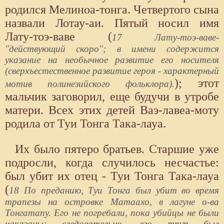
родился Мелиноа-тонга. Четвертого сына
назвали Лотау-аи. Пятый носил имя
Лату-тоэ-ваве (
17 Лату-тоэ-ваве-
"действующий скоро"; в имени содержится
указание на необычное развитие его носителя
(сверхъестественное развитие героя - характерный
); этот
мотив полинезийского фольклора).
мальчик заговорил, еще будучи в утробе
матери. Всех этих детей Ваэ-лавеа-моту
родила от Туи Тонга Така-лауа.
Их было пятеро братьев. Старшие уже
подросли, когда случилось несчастье:
был убит их отец - Туи Тонга Така-лауа
(
18 По преданию, Туи Тонга был убит во время
трапезы на островке Матаахо, в лагуне о-ва
Тонгатапу. Его не погребали, пока убийцы не были
наказаны; следовательно, его труп был