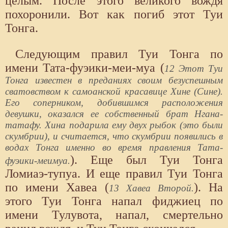
целым. После этого великого вождя
похоронили. Вот как погиб этот Туи
Тонга.
Следующим правил Туи Тонга по
имени Тата-фуэики-меи-муа (
12 Этот Туи
Тонга известен в преданиях своим безуспешным
сватовством к самоанской красавице Хине (Сине).
Его соперником, добившимся расположения
девушки, оказался ее собственный брат Нгана-
татафу. Хина подарила ему двух рыбок (это были
скумбрии), и считается, что скумбрии появились в
водах Тонга именно во время правления Тата-
). Еще был Туи Тонга
фуэики-меимуа.
Ломиаэ-тупуа. И еще правил Туи Тонга
по имени Хавеа (
). На
13 Хавеа Второй.
этого Туи Тонга напал фиджиец по
имени Тулувота, напал, смертельно