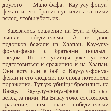
другого - Мало-фафа. Кау-улу-фонуа-
фекаи и его братья пустились за ними
вслед, чтобы убить их.
Завязалось сражение на Эуа, и братья
вышли победителями. А те двое
подонков бежали на Хаапаи. Кау-улу-
фонуа-фекаи с братьями поплыли
следом. Но те убийцы уже успели
подготовиться к сражению и на Хаапаи.
Они вступили в бой с Кау-улу-фонуа-
фекаи и его людьми, но снова потерпели
поражение. Тут уж убийцы бросились на
Вавау. Кау-улу-фонуа-фекаи поплыл
вслед за ними. На Вавау тоже состоялось
сражение, там тоже победителями
вышли дети Туи Тонга, а подонки-