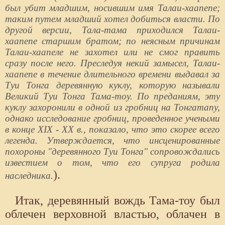
был убит младшим, носившим имя Талаи-хаапепе;
таким путем младший хотел добиться власти. По
другой версии, Тала-тама приходился Талаи-
хаапепе старшим братом; по неясным причинам
Талаи-хаапеле не захотел или не смог править
сразу после него. Преследуя некий замысел, Талаи-
хаапепе в течение длительного времени выдавал за
Туи Тонга деревянную куклу, которую называли
Великий Туи Тонга Тама-тоу. По преданиям, эту
куклу захоронили в одной из гробниц на Тонгатапу,
однако исследование гробниц, проведенное учеными
в конце XIX - XX в., показало, что это скорее всего
легенда. Утверждается, что инсценированные
похороны "деревянного Туи Тонга" сопровождались
известием о том, что его супруга родила
).
наследника.
Итак, деревянный вождь Тама-тоу был
облечен верховной властью, облачен в