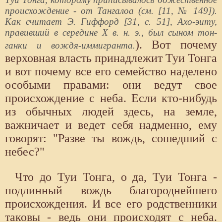
происхождение - от Тангалоа (см. [11, № 149]).
Как считает Э. Гиффорд [31, с. 51], Ахо-эиту,
правивший в середине X в. н. э., был сыном тон-
). Вот почему
ганки и вождя-иммигранта.
верховная власть принадлежит Туи Тонга
и вот почему все его семейство наделено
особыми правами: они ведут свое
происхождение с неба. Если кто-нибудь
из обычных людей здесь, на земле,
важничает и ведет себя надменно, ему
говорят: "Разве ты вождь, сошедший с
небес?"
Что до Туи Тонга, о да, Туи Тонга -
подлинный вождь благороднейшего
происхождения. И все его родственники
таковы - ведь они происходят с неба.