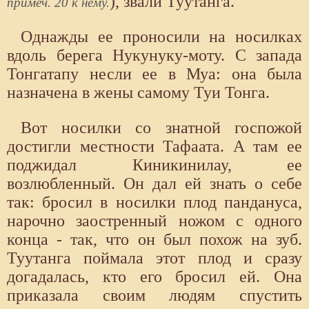
), звали Туутанга.
примеч. 20 к нему.
Однажды ее проносили на носилках
вдоль берега Нукунуку-моту. С запада
Тонгатапу несли ее в Муа: она была
назначена в жены самому Туи Тонга.
Вот носилки со знатной госпожой
достигли местности Тафаата. А там ее
поджидал Киникинилау, ее
возлюбленный. Он дал ей знать о себе
так: бросил в носилки плод пандануса,
нарочно заостренный ножом с одного
конца - так, что он был похож на зуб.
Туутанга поймала этот плод и сразу
догадалась, кто его бросил ей. Она
приказала своим людям спустить