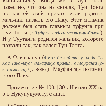
Киникинилау. Когда же в Муа стало
известно, что она на сносях, Туи Тонга
послал ей свой приказ: если родится
мальчик, назвать его Паку. Этот мальчик
должен был стать главным туфунга при
Туи Тонга (
).
3 Туфунга - здесь мастер-рыболов.
И у Туутанги родился мальчик, которого
назвали так, как велел Туи Тонга.
А Факафануа (
4 Вождеский титул рода Туи
Хаа Така-лауа; Факафануа правили в Мауфанга (о-
), вожди Мауфанга,- потомки
в Тонгатапу).
этого Паку.
Примечание № 100. [30]. Начало XX в.,
о-в Нукунукумоту, с англ.
Действие происходит на о-ве