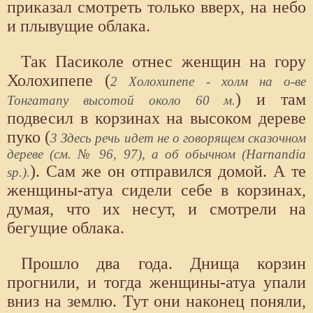
приказал смотреть только вверх, на небо
и плывущие облака.
Так Пасиколе отнес женщин на гору
Холохипепе (
2 Холохипепе - холм на о-ве
) и там
Тонгатапу высотой около 60 м.
подвесил в корзинах на высоком дереве
пуко (
3 Здесь речь идет не о говорящем сказочном
дереве (см. № 96, 97), а об обычном (Harnandia
). Сам же он отправился домой. А те
sp.).
женщины-атуа сидели себе в корзинах,
думая, что их несут, и смотрели на
бегущие облака.
Прошло два года. Днища корзин
прогнили, и тогда женщины-атуа упали
вниз на землю. Тут они наконец поняли,