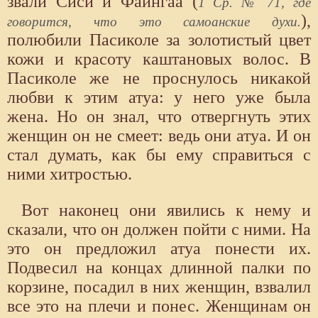
звали Сиси и Фаингаа (
1 Ср. № 71, где
),
говорится, что это самоанские духи.
полюбили Пасиколе за золотистый цвет
кожи и красоту каштановых волос. В
Пасиколе же не проснулось никакой
любви к этим атуа: у него уже была
жена. Но он знал, что отвергнуть этих
женщин он не смеет: ведь они атуа. И он
стал думать, как бы ему справиться с
ними хитростью.
Вот наконец они явились к нему и
сказали, что он должен пойти с ними. На
это он предложил атуа понести их.
Подвесил на концах длинной палки по
корзине, посадил в них женщин, взвалил
все это на плечи и понес. Женщинам он