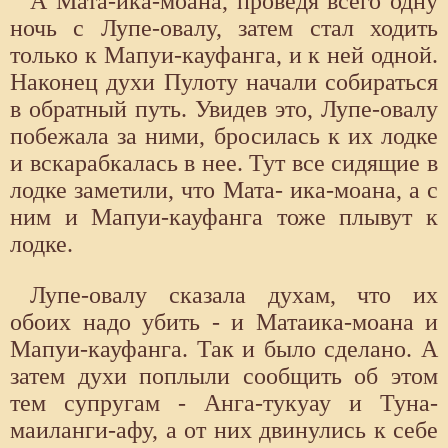
А Мата-ика-моана, проведя всего одну
ночь с Лупе-овалу, затем стал ходить
только к Мапуи-кауфанга, и к ней одной.
Наконец духи Пулоту начали собираться
в обратный путь. Увидев это, Лупе-овалу
побежала за ними, бросилась к их лодке
и вскарабкалась в нее. Тут все сидящие в
лодке заметили, что Мата- ика-моана, а с
ним и Мапуи-кауфанга тоже плывут к
лодке.
Лупе-овалу сказала духам, что их
обоих надо убить - и Матаика-моана и
Мапуи-кауфанга. Так и было сделано. А
затем духи поплыли сообщить об этом
тем супругам - Анга-тукуау и Туна-
маиланги-афу, а от них двинулись к себе