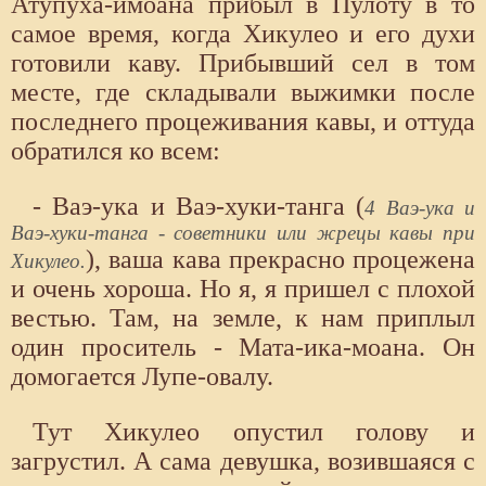
Атупуха-имоана прибыл в Пулоту в то
самое время, когда Хикулео и его духи
готовили каву. Прибывший сел в том
месте, где складывали выжимки после
последнего процеживания кавы, и оттуда
обратился ко всем:
- Ваэ-ука и Ваэ-хуки-танга (
4 Ваэ-ука и
Ваэ-хуки-танга - советники или жрецы кавы при
), ваша кава прекрасно процежена
Хикулео.
и очень хороша. Но я, я пришел с плохой
вестью. Там, на земле, к нам приплыл
один проситель - Мата-ика-моана. Он
домогается Лупе-овалу.
Тут Хикулео опустил голову и
загрустил. А сама девушка, возившаяся с