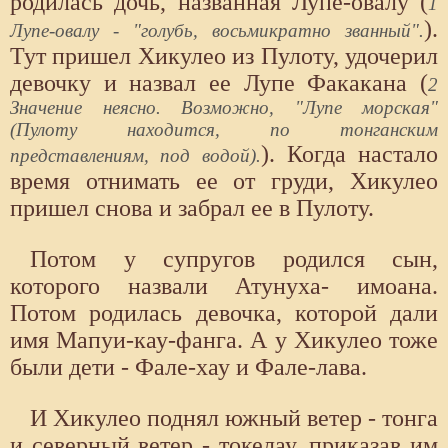
родилась дочь, названная Лупе-овалу (
1
).
Лупе-овалу - "голубь, восьмикратно званный".
Тут пришел Хикулео из Пулоту, удочерил
девочку и назвал ее Лупе Факакана (
2
Значение неясно. Возможно, "Лупе морская"
(Пулоту находится, по тонганским
). Когда настало
представлениям, под водой).
время отнимать ее от груди, Хикулео
пришел снова и забрал ее в Пулоту.
Потом у супругов родился сын,
которого назвали Атунуха- имоана.
Потом родилась девочка, которой дали
имя Мапуи-кау-фанга. А у Хикулео тоже
были дети - Фале-хау и Фале-лава.
И Хикулео поднял южный ветер - тонга
и северный ветер - токелау, приказав им