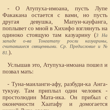
- О Атупуха-имоана, пусть Лупе
Факакана остается с вами, но пусть
другая девушка, Мапуи-кауфанга,
поплывет со мной в Хихифо взглянуть на
одиноко стоящую там казуарину (
3 На
западе о-ва Тонгатапу росли казуарины,
считавшиеся священными. Ср. Предисловие и №
).
81.
Услышав это, Атупуха-имоана пошел и
позвал мать:
- Туна-маиланги-афу, разбуди-ка Анга-
тукуау. Там приплыл один человек -
простолюдин Мата-ика. Он прибыл с
оконечности Хаатафу и домогается