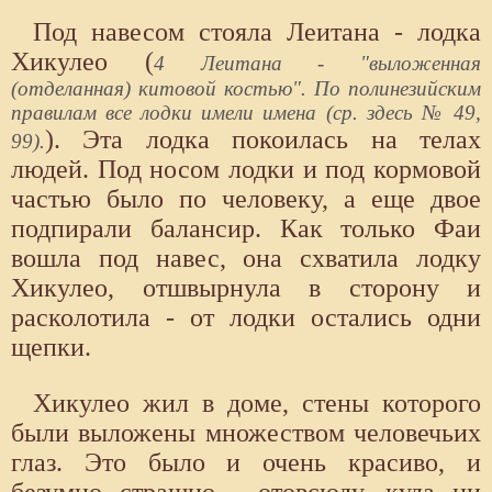
Под навесом стояла Леитана - лодка
Хикулео (
4 Леитана - "выложенная
(отделанная) китовой костью". По полинезийским
правилам все лодки имели имена (ср. здесь № 49,
). Эта лодка покоилась на телах
99).
людей. Под носом лодки и под кормовой
частью было по человеку, а еще двое
подпирали балансир. Как только Фаи
вошла под навес, она схватила лодку
Хикулео, отшвырнула в сторону и
расколотила - от лодки остались одни
щепки.
Хикулео жил в доме, стены которого
были выложены множеством человечьих
глаз. Это было и очень красиво, и
безумно страшно - отовсюду, куда ни