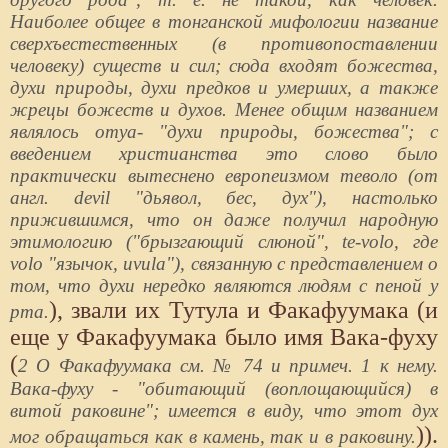
Наиболее общее в тонганской мифологии название
сверхъестественных (в противопоставлении
человеку) существ и сил; сюда входят божества,
духи природы, духи предков и умерших, а также
жрецы божеств и духов. Менее общим названием
являлось отуа- "духи природы, божества"; с
введением христианства это слово было
практически вытеснено европеизмом теволо (от
англ. devil "дьявол, бес, дух"), настолько
прижившимся, что он даже получил народную
этимологию ("брызгающий слюной", te-volo, где
volo "язычок, uvula"), связанную с представлением о
том, что духи нередко являются людям с пеной у
), звали их Тутула и Факафуумака (и
рта.
еще у Факафуумака было имя Вака-фуху
(
2 О Факафуумака см. № 74 и примеч. 1 к нему.
Вака-фуху - "обитающий (воплощающийся) в
витой раковине"; имеется в виду, что этот дух
)).
мог обращаться как в камень, так и в раковину.