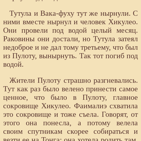
Тутула и Вака-фуху тут же нырнули. С
ними вместе нырнул и человек Хикулео.
Они провели под водой целый месяц.
Раковины они достали, но Тутула затеял
недоброе и не дал тому третьему, что был
из Пулоту, вынырнуть. Так тот погиб под
водой.
Жители Пулоту страшно разгневались.
Тут как раз было велено принести самое
ценное, что было в Пулоту, главное
сокровище Хикулео. Фаималиэ схватила
это сокровище и тоже съела. Говорят, от
этого она понесла, а потому велела
своим спутникам скорее собираться и
везти ее на Тонга: она хотела родить там.