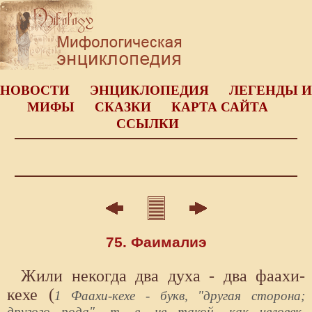
НОВОСТИ
ЭНЦИКЛОПЕДИЯ
ЛЕГЕНДЫ И
МИФЫ
СКАЗКИ
КАРТА САЙТА
ССЫЛКИ
75. Фаималиэ
Жили некогда два духа - два фаахи-
кехе (
1 Фаахи-кехе - букв, "другая сторона;
другого рода", т. е. не такой, как человек.