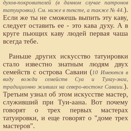
духов-покровителей (в данном случае патронов
).
татуировки). См. ниже в тексте, а также № 44.
Если же ты не сможешь выпить эту каву,
следует оставить ее - это кава духу. А в
круге пьющих каву людей первая чаша
всегда тебе.
Раньше других искусство татуировки
стало известно знатным людям двух
семейств с острова Саваии (
10 Имеются в
виду вожди семейств Суа и Тулау-энга,
).
традиционно живших на северо-востоке Саваии.
Третьим узнал об этом искусстве мастер,
служивший при Туи-аана. Вот почему
говорят о трех первых мастерах
татуировки, и еще говорят о "доме трех
мастеров".