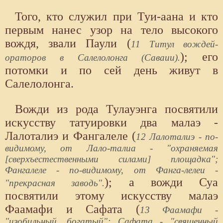
Того, кто служил при Туи-аана и кто
первым нанес узор на тело высокого
вождя, звали Паули (
11 Титул вождей-
); его
ораторов в Салелолонга (Саваии).
потомки и по сей день живут в
Салелолонга.
Вожди из рода Тулауэнга посвятили
искусству татуировки два малаэ -
Лалоталиэ и Фангалеле (
12 Лалоталиэ - по-
видимому, от Лало-талиа - "охраняемая
[сверхъестественными силами] площадка";
Фангалеле - по-видимому, от Фанга-лелеи -
); а вожди Суа
"прекрасная заводь".
посвятили этому искусству малаэ
Фаамафи и Сафата (
13 Фаамафи -
"изобильный, богатый"; Сафата - "священный