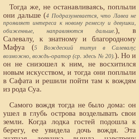
Тогда же, не останавливаясь, поплыли
они дальше (
4 Подразумевается, что Лавеа не
проявляет интереса к новому ремеслу и девушки,
), в
обиженные, направляются дальше.
Салевалу, к знатному и благородному
Мафуа (
5 Вождеский титул в Салевалу;
). Но и
возможно, вождь-оратор (ср. здесь № 20).
он не снизошел к ним, не восхитился
новым искусством, и тогда они поплыли
в Сафата и решили пойти там к вождям
из рода Суа.
Самого вождя тогда не было дома: он
ушел в глубь острова возделывать свои
земли. Когда лодка гостей подошла к
берегу, ее увидела дочь вождя. Эта
знатная девушка вышла навстречу