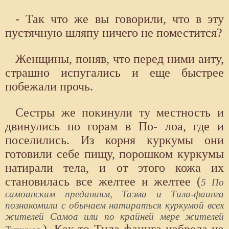
- Так что же вы говорили, что в эту
пустячную шляпу ничего не поместится?
Женщины, поняв, что перед ними аиту,
страшно испугались и еще быстрее
побежали прочь.
Сестры же покинули ту местность и
двинулись по горам в По- лоа, где и
поселились. Из корня куркумы они
готовили себе пищу, порошком куркумы
натирали тела, и от этого кожа их
становилась все желтее и желтее (
5 По
самоанским преданиям, Таэма и Тила-фаинга
познакомили с обычаем натираться куркумой всех
жителей Самоа или по крайней мере жителей
). Как-то Тила-фаинга набрела на