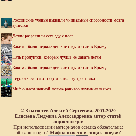
Российские ученые выявили уникальные способности мозга
аутистов
Детям разрешили есть еду с пола
Какими были первые детские сады и ясли в Крыму
Пять продуктов, которых лучше не давать детям
Какими были первые детские сады и ясли в Крыму
Lego откажется от нефти в пользу тростника
Миф о несомненной пользе раннего изучения языков
© Злыгостев Алексей Сергеевич, 2001-2020
Елисеева Людмила Александровна автор статей
энциклопедии
При использовании материалов ссылка обязательна:
http://mifolog.ru/ '
Мифологическая энциклопедия
'