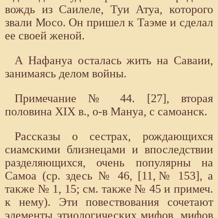
вождь из Саилеле, Туи Атуа, которого
звали Мосо. Он пришел к Таэме и сделал
ее своей женой.
А Нафануа осталась жить на Саваии,
занимаясь делом войны.
Примечание № 44. [27], вторая
половина XIX в., о-в Мануа, с самоанск.
Рассказы о сестрах, рождающихся
сиамскими близнецами и впоследствии
разделяющихся, очень популярны на
Самоа (ср. здесь № 46, [11,№ 153], а
также № 1, 15; см. также № 45 и примеч.
к нему). Эти повествования сочетают
элементы этиологических мифов, мифов