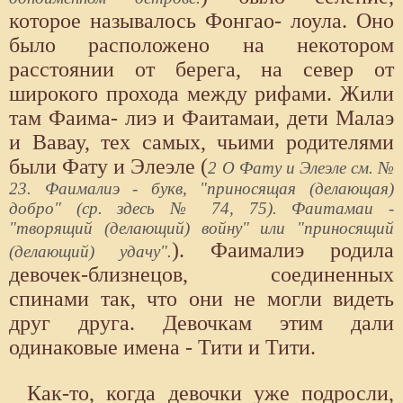
которое называлось Фонгао- лоула. Оно
было расположено на некотором
расстоянии от берега, на север от
широкого прохода между рифами. Жили
там Фаима- лиэ и Фаитамаи, дети Малаэ
и Вавау, тех самых, чьими родителями
были Фату и Элеэле (
2 О Фату и Элеэле см. №
23. Фаималиэ - букв, "приносящая (делающая)
добро" (ср. здесь № 74, 75). Фаитамаи -
"творящий (делающий) войну" или "приносящий
). Фаималиэ родила
(делающий) удачу".
девочек-близнецов, соединенных
спинами так, что они не могли видеть
друг друга. Девочкам этим дали
одинаковые имена - Тити и Тити.
Как-то, когда девочки уже подросли,