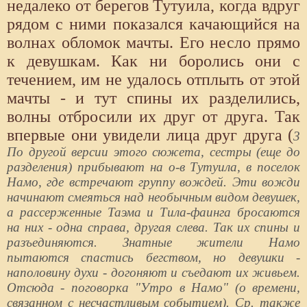
недалеко от берегов Тутуила, когда вдруг
рядом с ними показался качающийся на
волнах обломок мачты. Его несло прямо
к девушкам. Как ни боролись они с
течением, им не удалось отплыть от этой
мачты - и тут спины их разделились,
волны отбросили их друг от друга. Так
впервые они увидели лица друг друга (
3
По другой версии этого сюжета, сестры (еще до
разделения) прибывают на о-в Тутуила, в поселок
Намо, где встречают группу вождей. Эти вожди
начинают смеяться над необычным видом девушек,
а рассерженные Таэма и Тила-фаинга бросаются
на них - одна справа, другая слева. Так их спины и
разъединяются. Знатные жители Намо
пытаются спастись бегством, но девушки -
наполовину духи - догоняют и съедают их живьем.
Отсюда - поговорка "Утро в Намо" (о времени,
связанном с несчастливым событием). Ср. также