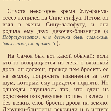
Спустя некоторое время Улу-фануа-
сесеэ женился на Сине-атафуа. Потом он
взял в жены Сину-лалофуту, и она
родила ему двух девочек-близнецов (
4
Подразумевается, что девочки были сиамскими
).
близнецами, см. примеч. 5.
На Самоа был вот какой обычай: если
кто-то возвращается из леса с вязанкой
дров, он должен, прежде чем бросить ее
на землю, попросить извинения за тот
шум, который ему придется поднять. Но
однажды случилось так, что один из
родственников девушек пришел из леса и
без всяких слов бросил дрова на землю.
Девушки-близнецы вскочили и в испуге