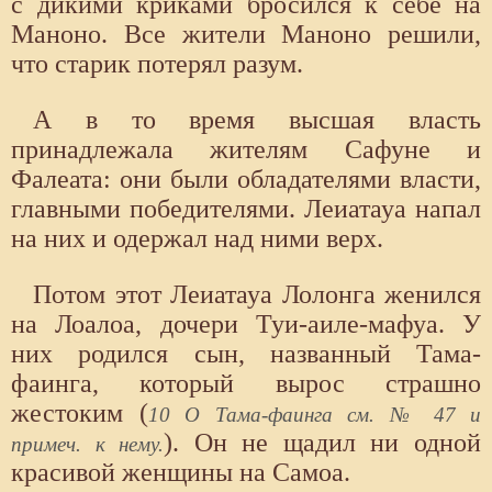
с дикими криками бросился к себе на
Маноно. Все жители Маноно решили,
что старик потерял разум.
А в то время высшая власть
принадлежала жителям Сафуне и
Фалеата: они были обладателями власти,
главными победителями. Леиатауа напал
на них и одержал над ними верх.
Потом этот Леиатауа Лолонга женился
на Лоалоа, дочери Туи-аиле-мафуа. У
них родился сын, названный Тама-
фаинга, который вырос страшно
жестоким (
10 О Тама-фаинга см. № 47 и
). Он не щадил ни одной
примеч. к нему.
красивой женщины на Самоа.