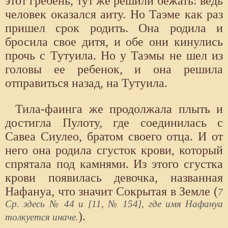
этот гребень, тут же решили бежать: ведь
человек оказался аиту. Но Таэме как раз
пришел срок родить. Она родила и
бросила свое дитя, и обе они кинулись
прочь с Тутуила. Но у Таэмы не шел из
головы ее ребенок, и она решила
отправиться назад, на Тутуила.
Тила-фаинга же продолжала плыть и
достигла Пулоту, где соединилась с
Савеа Сиулео, братом своего отца. И от
него она родила сгусток крови, который
спрятала под камнями. Из этого сгустка
крови появилась девочка, названная
Нафануа, что значит Сокрытая в Земле (
7
Ср. здесь № 44 и [11, № 154], где имя Нафануа
).
толкуется иначе.