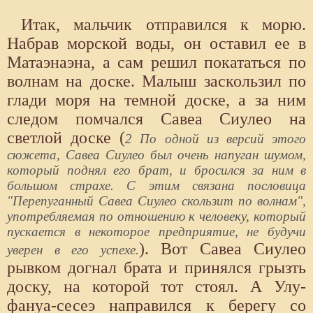
Итак, мальчик отправился к морю.
Набрав морской воды, он оставил ее в
Матаэнаэна, а сам решил покататься по
волнам на доске. Малыш заскользил по
глади моря на темной доске, а за ним
следом помчался Савеа Сиулео на
светлой доске (
2 По одной из версий этого
сюжета, Савеа Сиулео был очень напуган шумом,
который поднял его брат, и бросился за ним в
большом страхе. С этим связана пословица
"Перепуганный Савеа Сиулео скользит по волнам",
употребляемая по отношению к человеку, который
пускается в некоторое предприятие, не будучи
). Вот Савеа Сиулео
уверен в его успехе.
рывком догнал брата и принялся грызть
доску, на которой тот стоял. А Улу-
фануа-сесеэ направился к берегу со