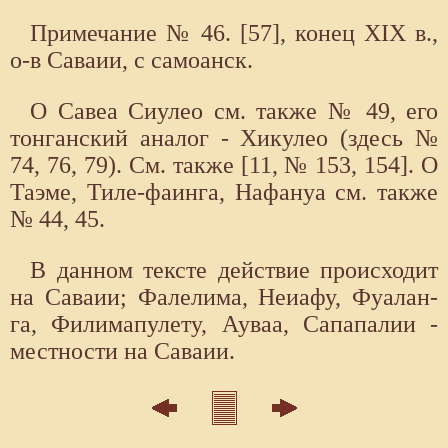
Примечание № 46. [57], конец XIX в.,
о-в Саваии, с самоанск.
О Савеа Сиулео см. также № 49, его
тонганский аналог - Хикулео (здесь №
74, 76, 79). См. также [11, № 153, 154]. О
Таэме, Тиле-фаинга, Нафануа см. также
№ 44, 45.
В данном тексте действие происходит
на Саваии; Фалелима, Неиафу, Фуалан-
га, Филимапулету, Ауваа, Сапапалии -
местности на Саваии.