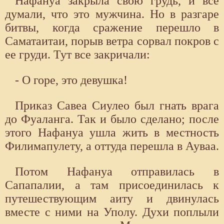
Нафануа закрыла свою грудь, и все
думали, что это мужчина. Но в разгаре
битвы, когда сражение перешло в
Саматаитаи, порыв ветра сорвал покров с
ее груди. Тут все закричали:
- О горе, это девушка!
Приказ Савеа Сиулео был гнать врага
до Фуаланга. Так и было сделано; после
этого Нафануа ушла жить в местность
Филимапулету, а оттуда перешла в Ауваа.
Потом Нафануа отправилась в
Сапапалии, а там присоединилась к
путешествующим аиту и двинулась
вместе с ними на Уполу. Духи поплыли