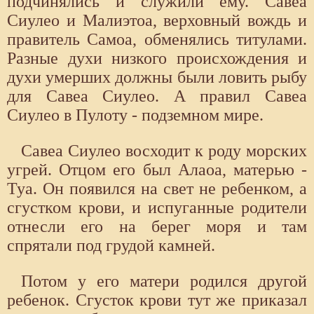
подчинялись и служили ему. Савеа
Сиулео и Малиэтоа, верховный вождь и
правитель Самоа, обменялись титулами.
Разные духи низкого происхождения и
духи умерших должны были ловить рыбу
для Савеа Сиулео. А правил Савеа
Сиулео в Пулоту - подземном мире.
Савеа Сиулео восходит к роду морских
угрей. Отцом его был Алаоа, матерью -
Туа. Он появился на свет не ребенком, а
сгустком крови, и испуганные родители
отнесли его на берег моря и там
спрятали под грудой камней.
Потом у его матери родился другой
ребенок. Сгусток крови тут же приказал