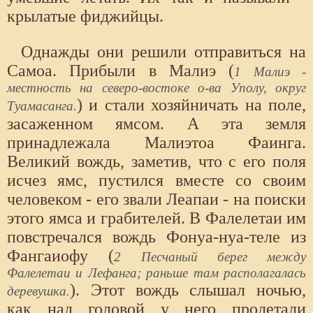
крылатые фиджийцы.
Однажды они решили отправиться на
Самоа. Прибыли в Малиэ (
1 Малиэ -
местность на северо-востоке о-ва Уполу, округ
) и стали хозяйничать на поле,
Туамасанга.
засаженном ямсом. А эта земля
принадлежала Малиэтоа Фаинга.
Великий вождь, заметив, что с его поля
исчез ямс, пустился вместе со своим
человеком - его звали Леапаи - на поиски
этого ямса и грабителей. В Фалелетаи им
повстречался вождь Фонуа-нуа-теле из
Фангаиофу (
2 Песчаный берег между
Фалелетаи и Лефанга; раньше там располагалась
). Этот вождь слышал ночью,
деревушка.
как над головой у него пролетали