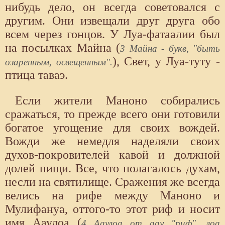
нибудь дело, он всегда советовался с
другим. Они извещали друг друга обо
всем через гонцов. У Луа-фатаалии был
на посылках Майна (
3 Майна - букв, "быть
), Свет, у Луа-туту -
озаренным, освещенным".
птица таваэ.
Если жители Маноно собирались
сражаться, то прежде всего они готовили
богатое угощение для своих вождей.
Вожди же немедля наделяли своих
духов-покровителей кавой и должной
долей пищи. Все, что полагалось духам,
несли на святилище. Сражения же всегда
велись на рифе между Маноно и
Мулифануа, оттого-то этот риф и носит
имя Ааулоа (
4 Ааулоа от аау "риф", лоа