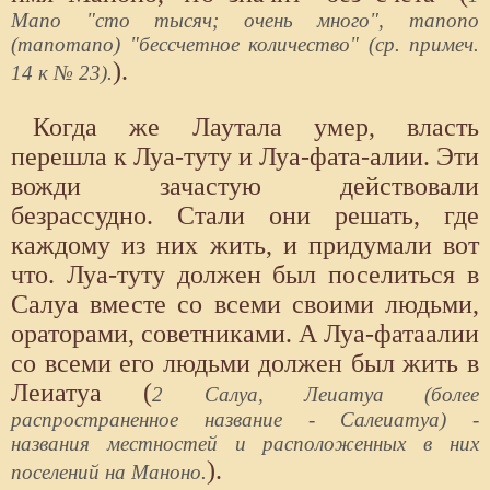
Мапо "сто тысяч; очень много", manono
(manomano) "бессчетное количество" (ср. примеч.
).
14 к № 23).
Когда же Лаутала умер, власть
перешла к Луа-туту и Луа-фата-алии. Эти
вожди зачастую действовали
безрассудно. Стали они решать, где
каждому из них жить, и придумали вот
что. Луа-туту должен был поселиться в
Салуа вместе со всеми своими людьми,
ораторами, советниками. А Луа-фатаалии
со всеми его людьми должен был жить в
Леиатуа (
2 Салуа, Леиатуа (более
распространенное название - Салеиатуа) -
названия местностей и расположенных в них
).
поселений на Маноно.