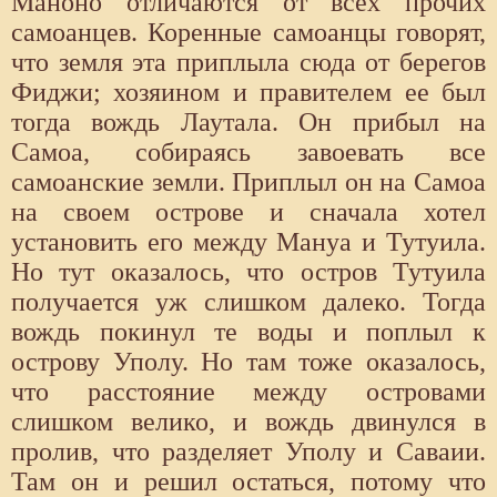
Маноно отличаются от всех прочих
самоанцев. Коренные самоанцы говорят,
что земля эта приплыла сюда от берегов
Фиджи; хозяином и правителем ее был
тогда вождь Лаутала. Он прибыл на
Самоа, собираясь завоевать все
самоанские земли. Приплыл он на Самоа
на своем острове и сначала хотел
установить его между Мануа и Тутуила.
Но тут оказалось, что остров Тутуила
получается уж слишком далеко. Тогда
вождь покинул те воды и поплыл к
острову Уполу. Но там тоже оказалось,
что расстояние между островами
слишком велико, и вождь двинулся в
пролив, что разделяет Уполу и Саваии.
Там он и решил остаться, потому что