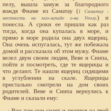
пелу, вышла замуж за благородного
вождя Фиаме из Саматау (
1 Саматау -
) и
местность на юго-западе о-ва Уполу.
понесла. А сроки ее пришли как раз
тогда, когда она купалась в море, и
прямо в море родила она двух ящериц.
Она очень испугалась, тут же побежала
домой и рассказала об этом мужу. Фиаме
велел двум своим людям, Веве и Сиипа,
пойти и посмотреть, где те ящерицы и
что делают. Те нашли ящериц сидящими
в углублении на скале. Ящерицы
пристально смотрели на дом своих
родителей. Веве и Сиипа вернулись к
Фиаме и сказали ему:
- Вон там они сидят и пялятся на твой