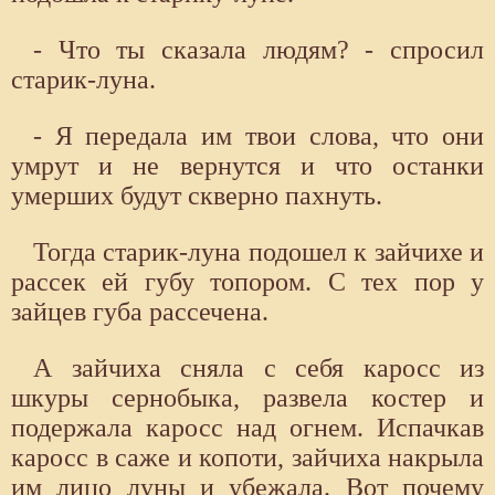
- Что ты сказала людям? - спросил
старик-луна.
- Я передала им твои слова, что они
умрут и не вернутся и что останки
умерших будут скверно пахнуть.
Тогда старик-луна подошел к зайчихе и
рассек ей губу топором. С тех пор у
зайцев губа рассечена.
А зайчиха сняла с себя каросс из
шкуры сернобыка, развела костер и
подержала каросс над огнем. Испачкав
каросс в саже и копоти, зайчиха накрыла
им лицо луны и убежала. Вот почему