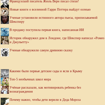
Французский писатель Жюль Верн писал стихи!
Новые книги о вселенной Гарри Поттера выйдут осенью
Ученые установили истинного автора пьесы, приписываемой
Шекспиру
В продажу поступила первая книга, написанная ИИ
Историк обнаружил дом в Лондоне, где Шекспир написал «Ромео
и Джульетту»
Ученые обнаружили самую древнюю сказку
Какими были первые детские сады и ясли в Крыму
Топ-5 необычных школ мира
Учёные рассказали, как мотивировать ребенка без
вознаграждения
Почему важно, чтобы дети верили в Деда Мороза