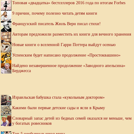
Топовая «двадцатка» бестселлеров 2016 года по итогам Forbes
9 причин, почему полезно читать детям книги
Французский писатель Жюль Верн писал стихи!
Авторам предложили разместить их книги для вечного хранения
Новые книги о вселенной Гарри Поттера выйдут осенью
Успенским будет написано продолжение «Простоквашино»
Найдено незавершенное продолжение «Заводного апельсина»
Берджесса
Израильская бабушка стала «кукольным доктором»
Какими были первые детские сады и ясли в Крыму
Словарный запас детей из бедных семей оказался не меньше, чем
у богатых ровесников
Топ-5 необычных школ мира