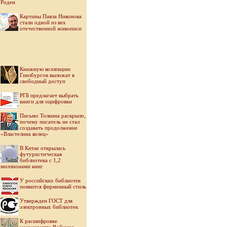
Роден
Картины Павла Никонова
стали одной из вех
отечественной живописи
Книжную коллекцию
Гинзбургов выложат в
свободный доступ
РГБ предлагает выбрать
книги для оцифровки
Письмо Толкина раскрыло,
почему писатель не стал
создавать продолжение
«Властелина колец»
В Китае открылась
футуристическая
библиотека с 1,2
миллионами книг
У российских библиотек
появится фирменный стиль
Утвержден ГОСТ для
электронных библиотек
К расшифровке