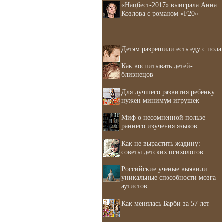
«Нацбест-2017» выиграла Анна
Козлова с романом «F20»
Детям разрешили есть еду с пола
Как воспитывать детей-
близнецов
Для лучшего развития ребенку
нужен минимум игрушек
Миф о несомненной пользе
раннего изучения языков
Как не вырастить жадину:
советы детских психологов
Российские ученые выявили
уникальные способности мозга
аутистов
Как менялась Барби за 57 лет