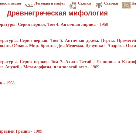
циклопедия
Легенды и мифы
Сказки
Ссылки
Ка
Древнегреческая мифология
ературы. Серия первая. Том 4. Античная лирика
- 1968
тературы. Серия первая. Том 5. Античная драма. Персы. Промете
полит. Облака. Мир. Брюзга. Два Менехма. Девушка с Андроса. Окт
ературы. Серия первая. Том 7. Ахилл Татий - Левкиппа и Клитоф
н. Апулей - Метаморфозы, или золотой осел
- 1969
в
- 1968
древней Греции
- 1989