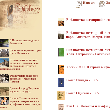
Новости
Эн
Библиотека всемирной лит
Библиотека всемирной ли
царь. Антигона. Медея. Ип
В Помпеях нашли дома с
балконами
Библиотека всемирной лит
Наскальные картины горы
Дэл в Монголии
Хлоя. Петроний - Сатирико
Недокументированную
историю Древнего Рима
предложили изучать с
Арский Ф.Н.
В стране мифо
помощью свинца
Французские археологи
раскопали «Маленькие
Гомер
Илиада
- 1985
Помпеи»
Древний город Тиуанако
изучили с воздуха
Гомер
Одиссея
- 1985
В озере Титикака нашли
идеально сохранившиеся
артефакты эпохи Империи
Кун Н.А.
Легенды и мыфы 
инков