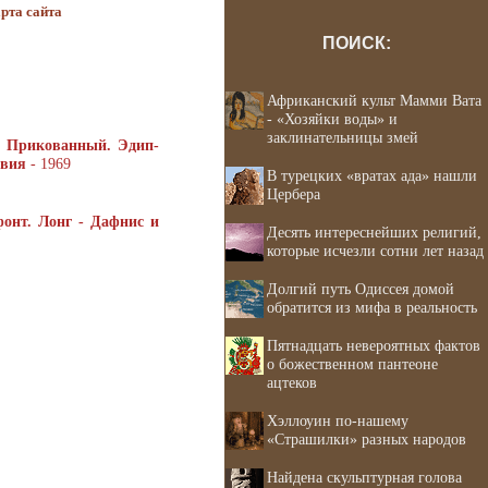
рта сайта
ПОИСК:
Африканский культ Мамми Вата
- «Хозяйки воды» и
заклинательницы змей
й Прикованный. Эдип-
авия
- 1969
В турецких «вратах ада» нашли
Цербера
онт. Лонг - Дафнис и
Десять интереснейших религий,
которые исчезли сотни лет назад
Долгий путь Одиссея домой
обратится из мифа в реальность
Пятнадцать невероятных фактов
о божественном пантеоне
ацтеков
Хэллоуин по-нашему
«Страшилки» разных народов
Найдена скульптурная голова