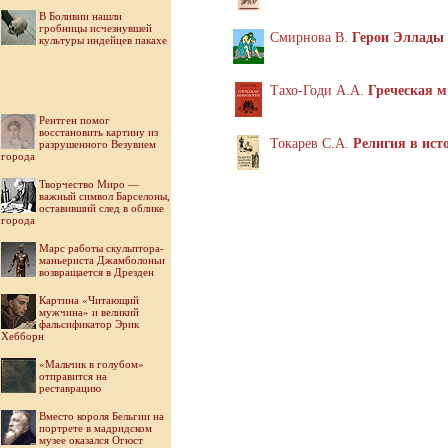
В Боливии нашли
гробницы исчезнувшей
Смирнова В.
Герои Эллады
культуры индейцев пакахе
Тахо-Годи А.А.
Греческая 
Рентген помог
восстановить картину из
Токарев С.А.
Религия в ист
разрушенного Везувием
города
Творчество Миро —
важный символ Барселоны,
оставивший след в облике
города
Марс работы скульптора-
маньериста Джамболоньи
возвращается в Дрезден
Картина «Читающий
мужчина» и великий
фальсификатор Эрик
Хебборн
«Мальчик в голубом»
отправится на
реставрацию
Вместо короля Бельгии на
портрете в мадридском
музее оказался Огюст