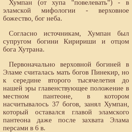
Хумпан (от хупа "повелевать") - в
эламской мифологии - верховное
божество, бог неба.
Согласно источникам, Хумпан был
супругом богини Киририши и отцом
бога Хутрана.
Первоначально верховной богиней в
Эламе считалась мать богов Пинекир, но
к середине второго тысячелетия до
нашей эры главенствующее положение в
местном пантеоне, в котором
насчитывалось 37 богов, занял Хумпан,
который оставался главой эламского
пантеона даже после захвата Элама
персами в 6 в.