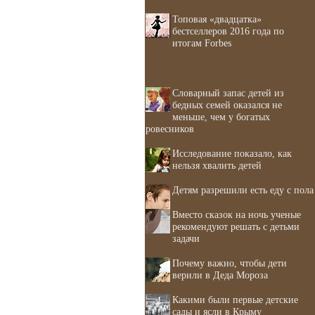
Топовая «двадцатка»
бестселлеров 2016 года по
итогам Forbes
Словарный запас детей из
бедных семей оказался не
меньше, чем у богатых
ровесников
Исследование показало, как
нельзя хвалить детей
Детям разрешили есть еду с пола
Вместо сказок на ночь ученые
рекомендуют решать с детьми
задачи
Почему важно, чтобы дети
верили в Деда Мороза
Какими были первые детские
сады и ясли в Крыму