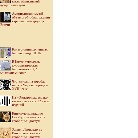
южноафриканский
аукционный дом
Американский музей
объявил об обнаружении
картины Леонардо да
Винчи
Как в старинных книгах
биологи ищут ДНК
В Китае открылась
футуристическая
библиотека с 1,2
миллионами книг
Что читали на корабле
пирата Черная Борода в
XVIII веке
На «Электронекрасовке»
выложили в сеть 12 тысяч
изданий
Книжную коллекцию
Гинзбургов выложат в
свободный доступ
Записи Леонардо да
Винчи выложены в
свободный доступ