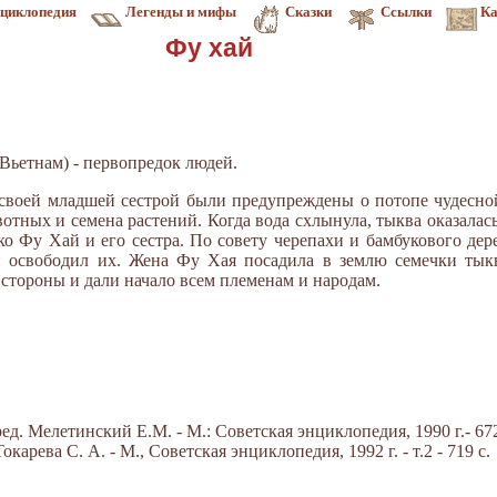
циклопедия
Легенды и мифы
Сказки
Ссылки
Ка
Фу хай
Вьетнам) - первопредок людей.
 своей младшей сестрой были предупреждены о потопе чудесно
вотных и семена растений. Когда вода схлынула, тыква оказала
ко Фу Хай и его сестра. По совету черепахи и бамбукового дер
и освободил их. Жена Фу Хая посадила в землю семечки тык
 стороны и дали начало всем племенам и народам.
д. Мелетинский Е.М. - М.: Советская энциклопедия, 1990 г.- 672
арева С. А. - М., Советская энциклопедия, 1992 г. - т.2 - 719 с.