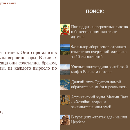
рта сайта
ПОИСК:
Пятнадцать невероятных фактов
о божественном пантеоне
ацтеков
Фольклор аборигенов отражает
изменения очертаний материка
й птицей. Они спрятались в
за 10 тысячелетий
сь на вершине горы. В живых
евца они сочетались браком,
Ученые подтвердили китайский
вы, из каждого выросло по
миф о Великом потопе
Долгий путь Одиссея домой
обратится из мифа в реальность
Африканский культ Мамми Вата
- «Хозяйки воды» и
заклинательницы змей
 с.
В турецких «вратах ада» нашли
Цербера