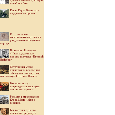
древней амазонки, которая
погибла в бою
Канал Карла Великого -
неудавшийся проект
Рентген помог
восстановить картину из
разрушенного Везувием
города
В столичной галерее
«Наши художники»
прошла выставка «Цветной
Вейсберг»
Cотрудники музея
обнаружили в запаснике
забытую всеми картину,
написанную Отто ван Вееном
Бактерии могут
повреждать и защищать
старинные картины
Большая ретроспектива
Клода Моне «Мир в
течении»
Как картина Рубенса
попала на продажу в