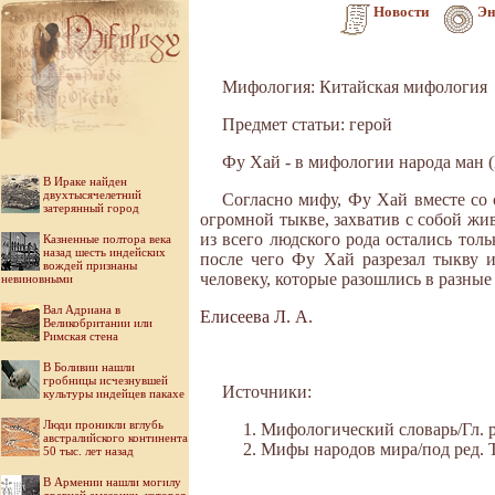
Новости
Эн
Мифология: Китайская мифология
Предмет статьи: герой
Фу Хай - в мифологии народа ман (
В Ираке найден
двухтысячелетний
Согласно мифу, Фу Хай вместе со
затерянный город
огромной тыкве, захватив с собой жи
из всего людского рода остались толь
Казненные полтора века
назад шесть индейских
после чего Фу Хай разрезал тыкву 
вождей признаны
человеку, которые разошлись в разные
невиновными
Вал Адриана в
Елисеева Л. А.
Великобритании или
Римская стена
В Боливии нашли
гробницы исчезнувшей
Источники:
культуры индейцев пакахе
Люди проникли вглубь
Мифологический словарь/Гл. ре
австралийского континента
Мифы народов мира/под ред. Ток
50 тыс. лет назад
В Армении нашли могилу