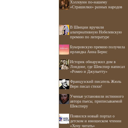
Хэллоуин по-нашему
«Страшилки» разных народов
В Швеции вручили
альтернативную Нобелевскую
премию по литературе
Букеровскую премию получила
ирландка Анна Бернс
Историк обнаружил дом в
Лондоне, где Шекспир написал
«Ромео и Джульетту»
Французский писатель Жюль
Верн писал стихи!
Ученые установили истинного
автора пьесы, приписываемой
Шекспиру
Появился новый портал о
детском и юношеском чтении
«Хочу читать»