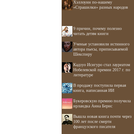
Хэллоуин по-нашему
«Страшилки» разных народов
9 причин, почему полезно
читать детям книги
Ученые установили истинного
автора пьесы, приписываемой
Шекспиру
Кадзуо Исигуро стал лауреатом
Нобелевской премии 2017 г. по
литературе
В продажу поступила первая
книга, написанная ИИ
Букеровскую премию получила
ирландка Анна Бернс
Вышла новая книга почти через
100 лет после смерти
французского писателя