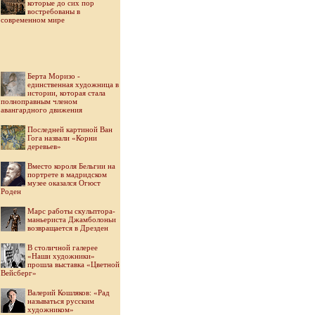
которые до сих пор
востребованы в
современном мире
Берта Моризо -
единственная художница в
истории, которая стала
полноправным членом
авангардного движения
Последней картиной Ван
Гога назвали «Корни
деревьев»
Вместо короля Бельгии на
портрете в мадридском
музее оказался Огюст
Роден
Марс работы скульптора-
маньериста Джамболоньи
возвращается в Дрезден
В столичной галерее
«Наши художники»
прошла выставка «Цветной
Вейсберг»
Валерий Кошляков: «Рад
называться русским
художником»