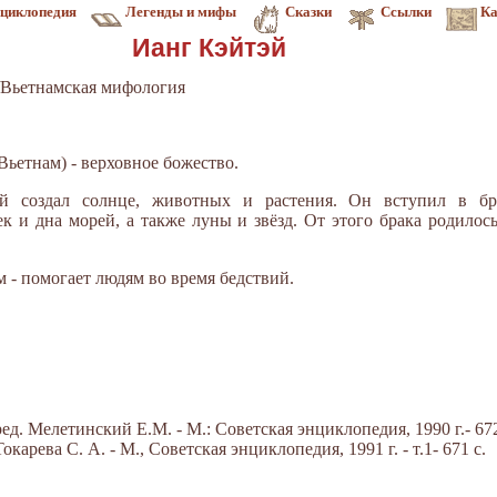
циклопедия
Легенды и мифы
Сказки
Ссылки
Ка
Ианг Кэйтэй
Вьетнамская мифология
Вьетнам) - верховное божество.
й создал солнце, животных и растения. Он вступил в б
ек и дна морей, а также луны и звёзд. От этого брака родилось
 - помогает людям во время бедствий.
д. Мелетинский Е.М. - М.: Советская энциклопедия, 1990 г.- 672
арева С. А. - М., Советская энциклопедия, 1991 г. - т.1- 671 с.