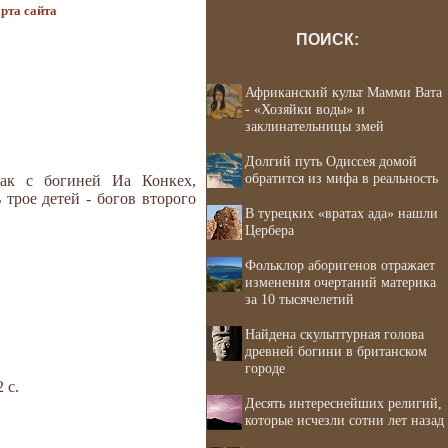
рта сайта
ПОИСК:
Африканский культ Мамми Вата
- «Хозяйки воды» и
заклинательницы змей
Долгий путь Одиссея домой
обратится из мифа в реальность
рак с богиней Иа Конкех,
 трое детей - богов второго
В турецких «вратах ада» нашли
Цербера
Фольклор аборигенов отражает
изменения очертаний материка
за 10 тысячелетий
Найдена скульптурная голова
древней богини в британском
городе
 с.
Десять интереснейших религий,
которые исчезли сотни лет назад