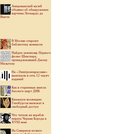
Американский музей
объявил об обнаружении
картины Леонардо да
Винчи
В Москве откроют
библиотеку комиксов
Найден экземпляр Первого
фолио Шекспира,
принадлежавший Джону
Мильтону
На «Электронекрасовке»
выложили в сеть 12 тысяч
изданий
Как в старинных книгах
биологи ищут ДНК
Книжную коллекцию
Гинзбургов выложат в
свободный доступ
Что читали на корабле
пирата Черная Борода в
XVIII веке
На Северном полюсе