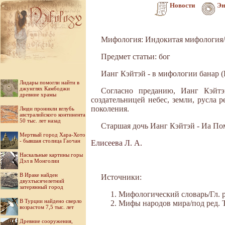
Новости
Эн
Мифология: Индокитая мифология/
Предмет статьи: бог
Ианг Кэйтэй - в мифологии банар (
Лидары помогли найти в
джунглях Камбоджи
Согласно преданию, Ианг Кэйтэ
древние храмы
создательницей небес, земли, русла р
поколения.
Люди проникли вглубь
австралийского континента
50 тыс. лет назад
Старшая дочь Ианг Кэйтэй - Иа Пом
Мертвый город Хара-Хото
- бывшая столица Гаочан
Елисеева Л. А.
Наскальные картины горы
Дэл в Монголии
В Ираке найден
Источники:
двухтысячелетний
затерянный город
Мифологический словарь/Гл. ре
В Турции найдено сверло
Мифы народов мира/под ред. Ток
возрастом 7,5 тыс. лет
Древние сооружения,