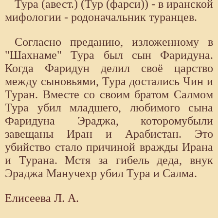
Тура (авест.) (Тур (фарси)) - в иранской
мифологии - родоначальник туранцев.
Согласно преданию, изложенному в
"Шахнаме" Тура был сын Фаридуна.
Когда Фаридун делил своё царство
между сыновьями, Тура достались Чин и
Туран. Вместе со своим братом Салмом
Тура убил младшего, любимого сына
Фаридуна Эраджа, которомубыли
завещаны Иран и Арабистан. Это
убийство стало причиной вражды Ирана
и Турана. Мстя за гибель деда, внук
Эраджа Манучехр убил Тура и Салма.
Елисеева Л. А.