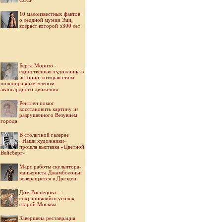
СССР
10 малоизвестных фактов
о ледяной мумии Эци,
возраст которой 5300 лет
Берта Моризо -
единственная художница в
истории, которая стала
полноправным членом
авангардного движения
Рентген помог
восстановить картину из
разрушенного Везувием
города
В столичной галерее
«Наши художники»
прошла выставка «Цветной
Вейсберг»
Марс работы скульптора-
маньериста Джамболоньи
возвращается в Дрезден
Дом Васнецова —
сохранившийся уголок
старой Москвы
Завершена реставрация