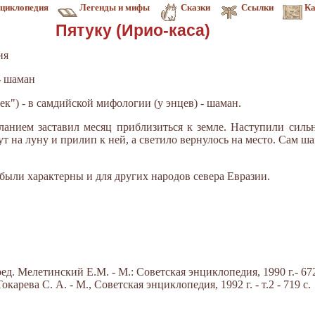
циклопедия
Легенды и мифы
Сказки
Ссылки
Ка
Пятуку (Ирио-каса)
ия
- шаман
ек") - в самдийской мифологии (у энцев) - шаман.
ланием заставил месяц приблизиться к земле. Наступили силь
ут на луну и прилип к ней, а светило вернулось на место. Сам ш
были характерны и для других народов севера Евразии.
д. Мелетинский Е.М. - М.: Советская энциклопедия, 1990 г.- 672
арева С. А. - М., Советская энциклопедия, 1992 г. - т.2 - 719 с.