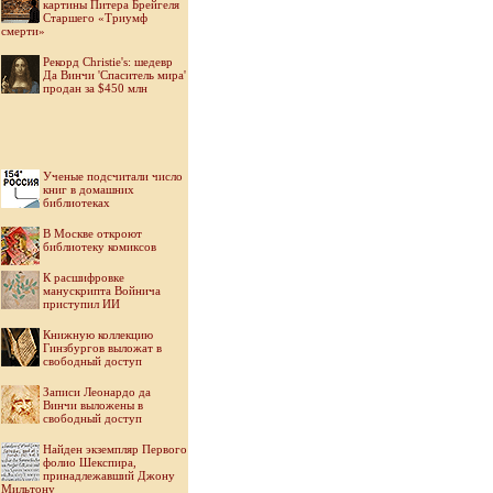
картины Питера Брейгеля
Старшего «Триумф
смерти»
Рекорд Christie's: шедевр
Да Винчи 'Спаситель мира'
продан за $450 млн
Ученые подсчитали число
книг в домашних
библиотеках
В Москве откроют
библиотеку комиксов
К расшифровке
манускрипта Войнича
приступил ИИ
Книжную коллекцию
Гинзбургов выложат в
свободный доступ
Записи Леонардо да
Винчи выложены в
свободный доступ
Найден экземпляр Первого
фолио Шекспира,
принадлежавший Джону
Мильтону