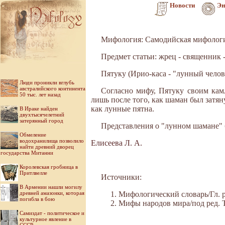
Новости
Эн
Мифология: Самодийская мифолог
Предмет статьи: жрец - священник 
Пятуку (Ирио-каса - "лунный челов
Люди проникли вглубь
австралийского континента
Согласно мифу, Пятуку своим кам
50 тыс. лет назад
лишь после того, как шаман был затян
как лунные пятна.
В Ираке найден
двухтысячелетний
затерянный город
Представления о "лунном шамане" 
Обмеление
водохранилища позволило
Елисеева Л. А.
найти древний дворец
государства Митанни
Королевская гробница в
Притлвелле
Источники:
В Армении нашли могилу
древней амазонки, которая
Мифологический словарь/Гл. ре
погибла в бою
Мифы народов мира/под ред. Ток
Самиздат - политическое и
культурное явление в