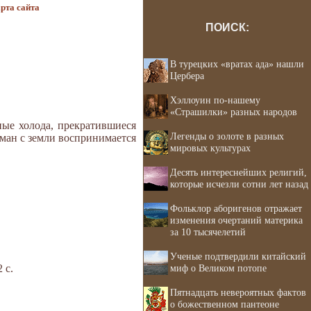
рта сайта
ПОИСК:
В турецких «вратах ада» нашли
Цербера
Хэллоуин по-нашему
«Страшилки» разных народов
ные холода, прекратившиеся
Легенды о золоте в разных
аман с земли воспринимается
мировых культурах
Десять интереснейших религий,
которые исчезли сотни лет назад
Фольклор аборигенов отражает
изменения очертаний материка
за 10 тысячелетий
Ученые подтвердили китайский
 с.
миф о Великом потопе
Пятнадцать невероятных фактов
о божественном пантеоне