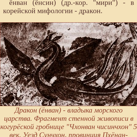
ёнван (ёнсин) (др.-кор. "мири") - в
корейской мифологии - дракон.
Дракон (ёнван) - владыка морского
царства. Фрагмент стенной живописи в
когурёской гробнице "Чхонван чисинчхон" 5
век. Уезд Сунчхон, провинция Пхёнан-