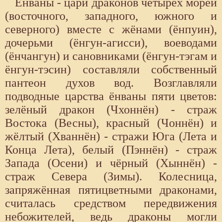
Ёнваны - цари драконов четырёх морей
(восточного, западного, южного и
северного) вместе с жёнами (ёнпуин),
дочерьми (ёнгун-агисси), воеводами
(ёнчангун) и сановниками (ёнгун-тэгам и
ёнгун-тэсин) составляли собственный
пантеон духов вод. Возглавляли
подводные царства ёнваны пяти цветов:
зелёный дракон (Чхоннён) - страж
Востока (Весны), красный (Чоннён) и
жёлтый (Хваннён) - стражи Юга (Лета и
Конца Лета), белый (Пэннён) - страж
Запада (Осени) и чёрный (Хыннён) -
страж Севера (Зимы). Колесница,
запряжённая пятицветными драконами,
считалась средством передвижения
небожителей, ведь драконы могли