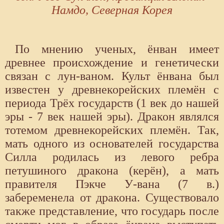
Намдо, Северная Корея
По мнению ученых, ёнван имеет
древнее происхождение и генетически
связан с лун-ваном. Культ ёнвана был
известен у древнекорейских племён с
периода Трёх государств (1 век до нашей
эры - 7 век нашей эры). Дракон являлся
тотемом древнекорейских племён. Так,
мать одного из основателей государства
Силла родилась из левого ребра
петушиного дракона (керён), а мать
правителя Пэкче У-вана (7 в.)
забеременела от дракона. Существовало
также представление, что государь после