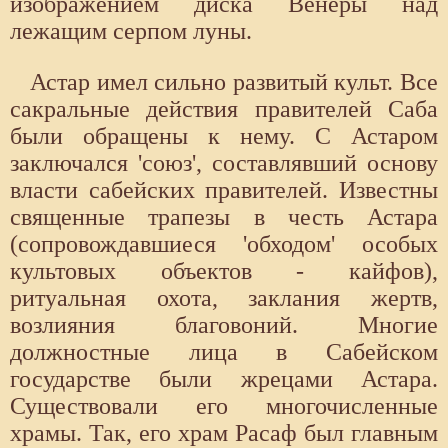
изображением диска Венеры над
лежащим серпом луны.
Астар имел сильно развитый культ. Все
сакральные действия правителей Саба
были обращены к нему. С Астаром
заключался 'союз', составлявший основу
власти сабейских правителей. Известны
священные трапезы в честь Астара
(сопровождавшиеся 'обходом' особых
культовых объектов - кайфов),
ритуальная охота, заклания жертв,
возлияния благовоний. Многие
должностные лица в Сабейском
государстве были жрецами Астара.
Существовали его многочисленные
храмы. Так, его храм Расаф был главным