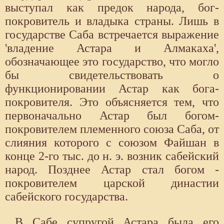
выступал как предок народа, бог-
покровитель и владыка страны. Лишь в
государстве Саба встречается выражение
'владение Астара и Алмакаха',
обозначающее это государство, что могло
бы свидетельствовать о
функционировании Астар как бога-
покровителя. Это объясняется тем, что
первоначально Астар был богом-
покровителем племенного союза Саба, от
слияния которого с союзом Файшан в
конце 2-го тыс. до н. э. возник сабейский
народ. Позднее Астар стал богом -
покровителем царской династии
сабейского государства.
В Сабе супругой Астара была его