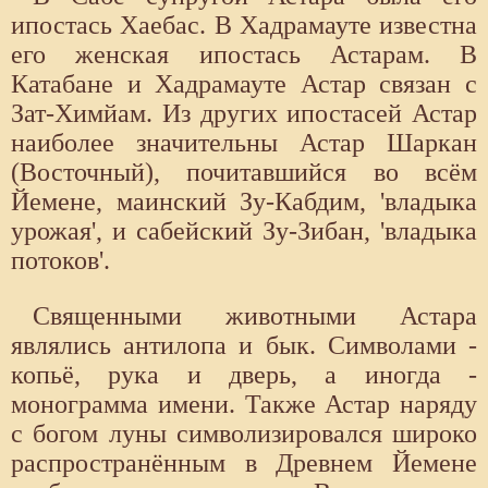
ипостась Хаебас. В Хадрамауте известна
его женская ипостась Астарам. В
Катабане и Хадрамауте Астар связан с
Зат-Химйам. Из других ипостасей Астар
наиболее значительны Астар Шаркан
(Восточный), почитавшийся во всём
Йемене, маинский Зу-Кабдим, 'владыка
урожая', и сабейский Зу-Зибан, 'владыка
потоков'.
Священными животными Астара
являлись антилопа и бык. Символами -
копьё, рука и дверь, а иногда -
монограмма имени. Также Астар наряду
с богом луны символизировался широко
распространённым в Древнем Йемене