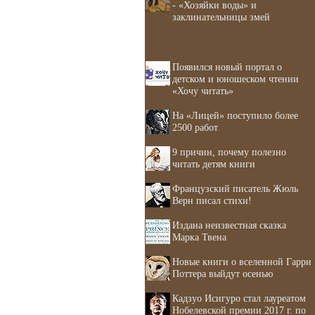
- «Хозяйки воды» и
заклинательницы змей
Появился новый портал о
детском и юношеском чтении
«Хочу читать»
На «Лицей» поступило более
2500 работ
9 причин, почему полезно
читать детям книги
Французский писатель Жюль
Верн писал стихи!
Издана неизвестная сказка
Марка Твена
Новые книги о вселенной Гарри
Поттера выйдут осенью
Кадзуо Исигуро стал лауреатом
Нобелевской премии 2017 г. по