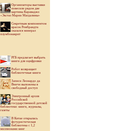
Организаторы выставки
повесили рядом две
картины Караваджо
«Экстаз Марии Магдалины»
Секретным компонентом
красок Рембрандта
оказался минерал
плумбонакрит
РГБ предлагает выбрать
книги для оцифровки
Робот возвращает
библиотечные книги
Записи Леонардо да
Винчи выложены в
свободный доступ
Электронный архив
Российской
государственной детской
библиотеки: книги, журналы,
газеты
В Китае открылась
футуристическая
библиотека с 1,2
миллионами книг