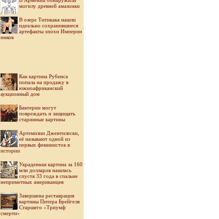
В Армении обнаружили
могилу древней амазонки
В озере Титикака нашли
идеально сохранившиеся
артефакты эпохи Империи
инков
Как картина Рубенса
попала на продажу в
южноафриканский
аукционный дом
Бактерии могут
повреждать и защищать
старинные картины
Артемизии Джентилески,
её называют одной из
первых феминисток в
истории
Украденная картина за 160
млн долларов нашлась
спустя 33 года в спальне
неприметных американцев
Завершена реставрация
картины Питера Брейгеля
Старшего «Триумф
смерти»