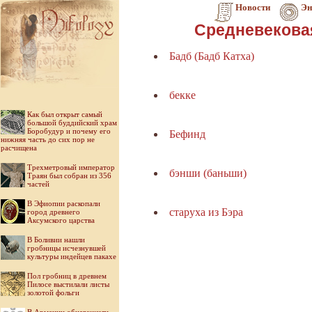
Новости
Эн
Средневекова
Бадб (Бадб Катха)
бекке
Как был открыт самый
большой буддийский храм
Боробудур и почему его
Бефинд
нижняя часть до сих пор не
расчищена
Трехметровый император
бэнши (баньши)
Траян был собран из 356
частей
В Эфиопии раскопали
старуха из Бэра
город древнего
Аксумского царства
В Боливии нашли
гробницы исчезнувшей
культуры индейцев пакахе
Пол гробниц в древнем
Пилосе выстилали листы
золотой фольги