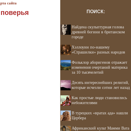
рта сайта
 поверья
ПОИСК:
Найдена скульптурная голова
древней богини в британском
городе
Хэллоуин по-нашему
«Страшилки» разных народов
Фольклор аборигенов отражает
изменения очертаний материка
за 10 тысячелетий
Десять интереснейших религий,
которые исчезли сотни лет назад
Как простые люди становились
небожителями
В турецких «вратах ада» нашли
Цербера
Африканский культ Мамми Вата