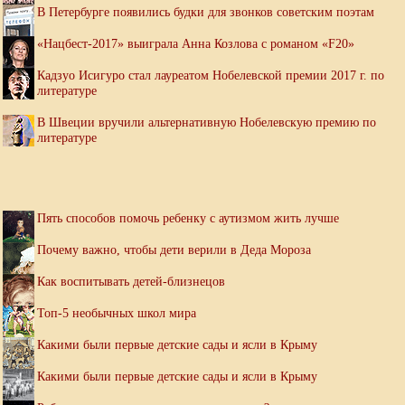
В Петербурге появились будки для звонков советским поэтам
«Нацбест-2017» выиграла Анна Козлова с романом «F20»
Кадзуо Исигуро стал лауреатом Нобелевской премии 2017 г. по
литературе
В Швеции вручили альтернативную Нобелевскую премию по
литературе
Пять способов помочь ребенку с аутизмом жить лучше
Почему важно, чтобы дети верили в Деда Мороза
Как воспитывать детей-близнецов
Топ-5 необычных школ мира
Какими были первые детские сады и ясли в Крыму
Какими были первые детские сады и ясли в Крыму