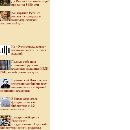
Да Винчи 'Спаситель мира'
продан за $450 млн
Как картина Рубенса
попала на продажу в
южноафриканский
аукционный дом
На «Электронекрасовке»
выложили в сеть 12 тысяч
изданий
Полные собрания
сочинений русских
классиков, изданные ИРЛИ
РАН, в свободном доступе
Пушкинский Дом открыл
электронную библиотеку
академических собраний
сочинений классиков
В Китае открылась
футуристическая
библиотека с 1,2
миллионами книг
Электронный архив
Российской
государственной детской
библиотеки: книги, журналы,