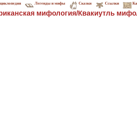
циклопедия
Легенды и мифы
Сказки
Ссылки
Ка
риканская мифология/Квакиутль мифо