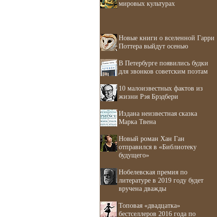
мировых культурах
Новые книги о вселенной Гарри
Поттера выйдут осенью
В Петербурге появились будки
для звонков советским поэтам
10 малоизвестных фактов из
жизни Рэя Брэдбери
Издана неизвестная сказка
Марка Твена
Новый роман Хан Ган
отправился в «Библиотеку
будущего»
Нобелевская премия по
литературе в 2019 году будет
вручена дважды
Топовая «двадцатка»
бестселлеров 2016 года по