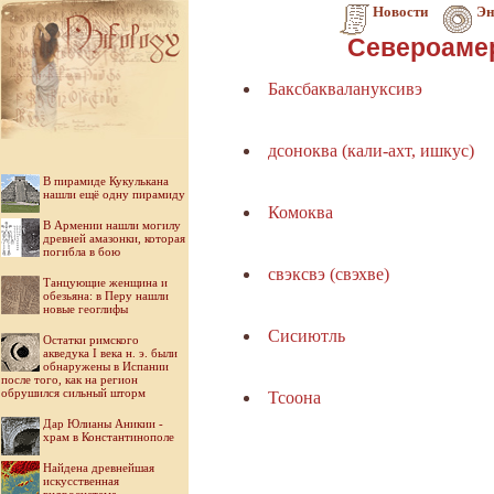
Новости
Эн
Североаме
Баксбаквалануксивэ
дсоноква (кали-ахт, ишкус)
В пирамиде Кукулькана
нашли ещё одну пирамиду
Комоква
В Армении нашли могилу
древней амазонки, которая
погибла в бою
свэксвэ (свэхве)
Танцующие женщина и
обезьяна: в Перу нашли
новые геоглифы
Сисиютль
Остатки римского
акведука I века н. э. были
обнаружены в Испании
после того, как на регион
обрушился сильный шторм
Тсоона
Дар Юлианы Аникии -
храм в Константинополе
Найдена древнейшая
искусственная