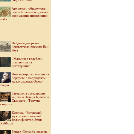
гидросистема
Археологи обнаружили
самое большое и древнее
сооружение цивилизации
майя
Найдены два ранее
неизвестных рисунка Ван
Гога
«Мальчик в голубом»
отправится на
реставрацию
Вместо короля Бельгии на
портрете в мадридском
музее оказался Огюст
Роден
Завершена реставрация
картины Питера Брейгеля
Старшего «Триумф
смерти»
Картина «Читающий
мужчина» и великий
фальсификатор Эрик
Хебборн
Рекорд Christie's: шедевр