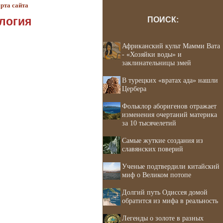
рта сайта
логия
ПОИСК:
Африканский культ Мамми Вата
- «Хозяйки воды» и
заклинательницы змей
В турецких «вратах ада» нашли
Цербера
Фольклор аборигенов отражает
изменения очертаний материка
за 10 тысячелетий
Самые жуткие создания из
славянских поверий
Ученые подтвердили китайский
миф о Великом потопе
Долгий путь Одиссея домой
обратится из мифа в реальность
Легенды о золоте в разных