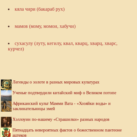
кяла чири (бакараб рух)
мамов (мому, момои, хабучи)
сухасулу (луту, кегилу, квал, кварц, хварц, хварс,
курчел)
Легенды о золоте в разных мировых культурах
Ученые подтвердили китайский миф о Великом потопе
Африканский культ Мамми Вата - «Хозяйки воды» и
заклинательницы змей
Хэллоуин по-нашему «Страшилки» разных народов
Пятнадцать невероятных фактов о божественном пантеоне
ацтеков