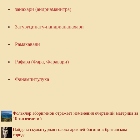
занахари (андриаманитра)
Затувуцинату-нандриананахари
Рамахавали
Рафара (Фара, Фаравари)
Фанампитулуха
Фольклор аборигенов отражает изменения очертаний материка за
10 тысячелетий
Найдена скульптурная голова древней богини в британском
городе