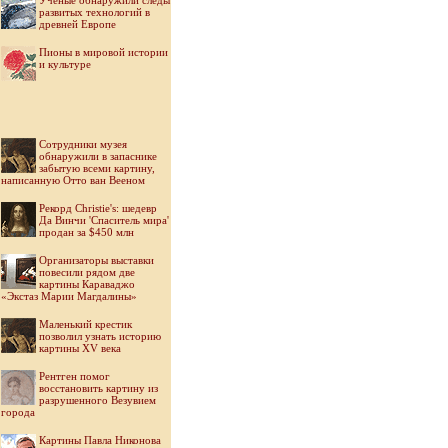
Ученые обнаружили следы
развитых технологий в
древней Европе
Пионы в мировой истории
и культуре
Cотрудники музея
обнаружили в запаснике
забытую всеми картину,
написанную Отто ван Вееном
Рекорд Christie's: шедевр
Да Винчи 'Спаситель мира'
продан за $450 млн
Организаторы выставки
повесили рядом две
картины Караваджо
«Экстаз Марии Магдалины»
Маленький крестик
позволил узнать историю
картины XV века
Рентген помог
восстановить картину из
разрушенного Везувием
города
Картины Павла Никонова