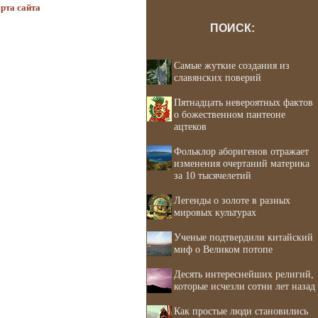
рта сайта
ПОИСК:
Самые жуткие создания из
славянских поверий
Пятнадцать невероятных фактов
о божественном пантеоне
ацтеков
Фольклор аборигенов отражает
изменения очертаний материка
за 10 тысячелетий
Легенды о золоте в разных
мировых культурах
Ученые подтвердили китайский
миф о Великом потопе
Десять интереснейших религий,
которые исчезли сотни лет назад
Как простые люди становились