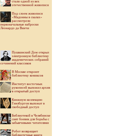
стали одной из вех
отечественной живописи
Под слоем живописи
«Мадонны в скалах»
рассмотрели
первоначальные наброски
Леонардо да Винчи
Пушкинский Дом открыл
электронную библиотеку
академических собраний
сочинений классиков
В Москве откроют
библиотеку комиксов
Институт восточных
рукописей выложил архив
в открытый доступ
Книжную коллекцию
Гинзбургов выложат в
свободный доступ
Библиотекой в Челябинске
снят боевик для борьбы с
забывчивыми читателями
Робот возвращает
библиотечные книги