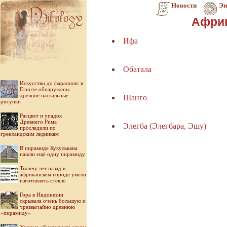
Новости
Эн
Африк
Ифа
Обатала
Искусство до фараонов: в
Египте обнаружены
древние наскальные
Шанго
рисунки
Расцвет и упадок
Древнего Рима
Элегба (Элегбара, Эшу)
проследили по
гренландским ледникам
В пирамиде Кукулькана
нашли ещё одну пирамиду
Тысячу лет назад в
африканском городе умели
изготовлять стекло
Гора в Индонезии
скрывала очень большую и
чрезвычайно древнюю
«пирамиду»