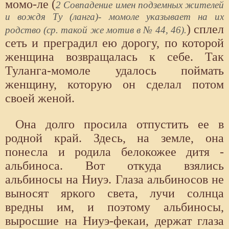
момо-ле (
2 Совпадение имен подземных жителей
и вождя Ту (ланга)- момоле указывает на их
) сплел
родство (ср. такой же мотив в № 44, 46).
сеть и преградил ею дорогу, по которой
женщина возвращалась к себе. Так
Туланга-момоле удалось поймать
женщину, которую он сделал потом
своей женой.
Она долго просила отпустить ее в
родной край. Здесь, на земле, она
понесла и родила белокожее дитя -
альбиноса. Вот откуда взялись
альбиносы на Ниуэ. Глаза альбиносов не
выносят яркого света, лучи солнца
вредны им, и поэтому альбиносы,
выросшие на Ниуэ-фекаи, держат глаза