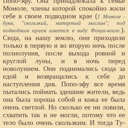
Попо-эфу. Она принадлежала к семье
Момоле, члены которой спокойно жили
себе в своем подводном крае (
1 Момоле -
букв, "скользкий, натертый маслом"; под
).
подводным краем имеется в виду Фонуа-нгало.
Сюда, на нашу землю, они приходили
только в первую и во вторую ночь после
полнолуния, после выхода ровной и
круглой луны, и в ночь перед
новолунием. Они поднимались сюда за
едой и возвращались к себе до
наступления дня. Попо-эфу все время
пытались поймать здешние жители, ведь
она была хороша собой и кожа ее была
очень светлой. Но сколько ее ни ловили,
схватить так и не могли, потому что ее
тело было очень скользким. И тогда Ту-