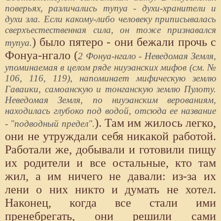
поверьях, различались тупуа - духи-хранители и
духи зла. Если какому-либо человеку приписывалась
сверхъестественная сила, он тоже признавался
) было пятеро - они бежали прочь с
тупуа.
Фонуа-нгало (
2 Фонуа-нгало - Неведомая Земля,
упоминаемая в целом ряде ниуэанских мифов (см. №
106, 116, 119), напоминает мифическую землю
Гаваики, самоанскую и тонганскую землю Пулоту.
Неведомая Земля, по ниуэанским верованиям,
находилась глубоко под водой, отсюда ее название
). Там им жилось легко,
- "подводный предел".
они не утруждали себя никакой работой.
Работали же, добывали и готовили пищу
их родители и все остальные, кто там
жил, а им ничего не давали: из-за их
лени о них никто и думать не хотел.
Наконец, когда все стали ими
пренебрегать, они решили сами