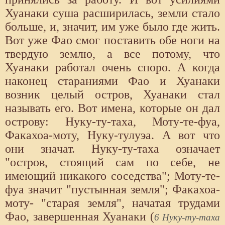
Хуанаки суша расширилась, земли стало
больше, и, значит, им уже было где жить.
Вот уже Фао смог поставить обе ноги на
твердую землю, а все потому, что
Хуанаки работал очень споро. А когда
наконец стараниями Фао и Хуанаки
возник целый остров, Хуанаки стал
называть его. Вот имена, которые он дал
острову: Нуку-ту-таха, Моту-те-фуа,
Факахоа-моту, Нуку-тулуэа. А вот что
они значат. Нуку-ту-таха означает
"остров, стоящий сам по себе, не
имеющий никакого соседства"; Моту-те-
фуа значит "пустынная земля"; Факахоа-
моту- "старая земля", начатая трудами
Фао, завершенная Хуанаки (
6 Нуку-ту-таха