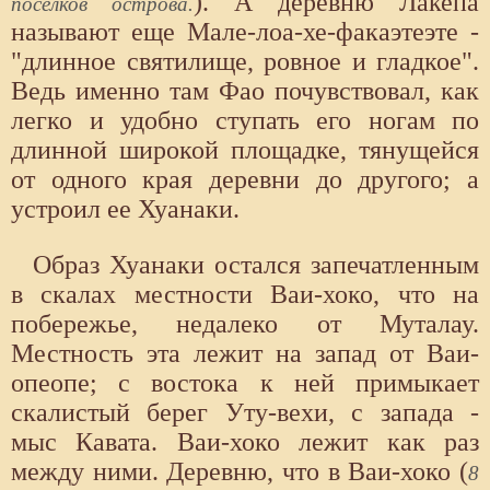
). А деревню Лакепа
поселков острова.
называют еще Мале-лоа-хе-факаэтеэте -
"длинное святилище, ровное и гладкое".
Ведь именно там Фао почувствовал, как
легко и удобно ступать его ногам по
длинной широкой площадке, тянущейся
от одного края деревни до другого; а
устроил ее Хуанаки.
Образ Хуанаки остался запечатленным
в скалах местности Ваи-хоко, что на
побережье, недалеко от Муталау.
Местность эта лежит на запад от Ваи-
опеопе; с востока к ней примыкает
скалистый берег Уту-вехи, с запада -
мыс Кавата. Ваи-хоко лежит как раз
между ними. Деревню, что в Ваи-хоко (
8