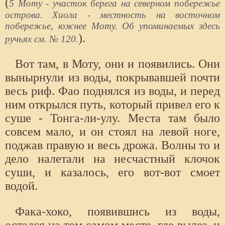
(
5 Моту - участок берега на северном побережье
острова. Хиола - местность на восточном
побережье, южнее Моту. Об упоминаемых здесь
).
ручьях см. № 120.
Вот там, в Моту, они и появились. Они
вынырнули из воды, покрывавшей почти
весь риф. Фао поднялся из воды, и перед
ним открылся путь, который привел его к
суше - Тонга-ли-улу. Места там было
совсем мало, и он стоял на левой ноге,
поджав правую и весь дрожа. Волны то и
дело налетали на несчастный клочок
суши, и казалось, его вот-вот смоет
водой.
Фака-хоко, появившись из воды,
остался на том самом месте, где вылез, и