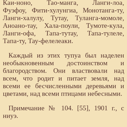
Каи-ноно, Тао-манга, Ланги-лоа,
Фуэфоу, Фити-хулунгиа, Монотанга-ту,
Ланги-халулу, Тутау, Туланга-момоле,
Аноано-тау, Хала-поули, Тумоте-кула,
Ланги-офа, Тапа-тутау, Тапа-тулеле,
Тапа-ту, Тау-фелелеаки.
Каждый из этих тупуа был наделен
необыкновенным достоинством и
благородством. Они властвовали над
всем, что родит и питает земля, над
всеми ее бесчисленными деревьями и
цветами, над всеми птицами небесными.
Примечание № 104. [55], 1901 г., с
ниуэ.