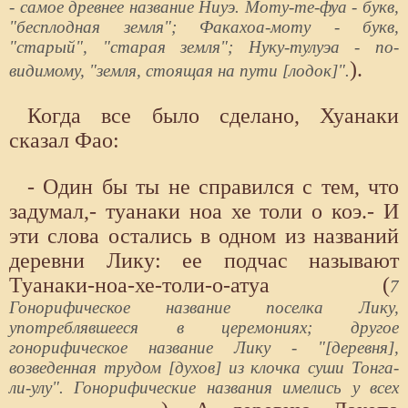
- самое древнее название Ниуэ. Моту-те-фуа - букв,
"бесплодная земля"; Факахоа-моту - букв,
"старый", "старая земля"; Нуку-тулуэа - по-
).
видимому, "земля, стоящая на пути [лодок]".
Когда все было сделано, Хуанаки
сказал Фао:
- Один бы ты не справился с тем, что
задумал,- туанаки ноа хе толи о коэ.- И
эти слова остались в одном из названий
деревни Лику: ее подчас называют
Туанаки-ноа-хе-толи-о-атуа (
7
Гонорифическое название поселка Лику,
употреблявшееся в церемониях; другое
гонорифическое название Лику - "[деревня],
возведенная трудом [духов] из клочка суши Тонга-
ли-улу". Гонорифические названия имелись у всех