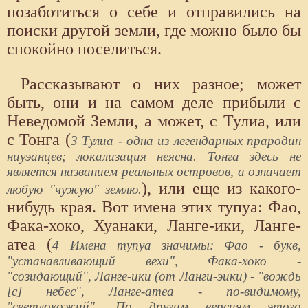
позаботиться о себе и отправились на
поиски другой земли, где можно было бы
спокойно поселиться.
Рассказывают о них разное; может
быть, они и на самом деле прибыли с
Неведомой Земли, а может, с Тулиа, или
с Тонга (
3 Тулиа - одна из легендарных прародин
ниуэанцев; локализация неясна. Тонга здесь не
является названием реальных островов, а означает
), или еще из какого-
любую "чужую" землю.
нибудь края. Вот имена этих тупуа: Фао,
Фака-хоко, Хуанаки, Ланге-ики, Ланге-
атеа (
4 Имена тупуа значимы: Фао - букв,
"устанавливающий вехи", Фака-хоко -
"созидающий", Ланге-ики (от Ланги-эики) - "вождь
[с] небес", Ланге-атеа - по-видимому,
"светлокожий". По другим версиям этого