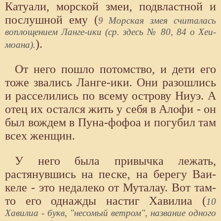
Катуали, морской змеи, подвластной и
послушной ему (
9 Морская змея считалась
воплощением Ланге-ики (ср. здесь № 80, 84 о Хеи-
).
моана).
От него пошло потомство, и дети его
тоже звались Ланге-ики. Они разошлись
и расселились по всему острову Ниуэ. А
отец их остался жить у себя в Алофи - он
был вождем в Пуна-фофоа и погубил там
всех женщин.
У него была привычка лежать,
растянувшись на песке, на берегу Ваи-
келе - это недалеко от Муталау. Вот там-
то его однажды настиг Хавилиа (
10
Хавилиа - букв, "несомый ветром", название одного