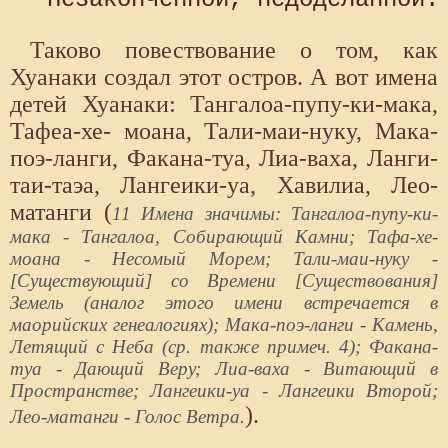
Таково повествование о том, как
Хуанаки создал этот остров. А вот имена
детей Хуанаки: Тангалоа-пупу-ки-мака,
Тафеа-хе- моана, Тали-маи-нуку, Мака-
поэ-ланги, Факана-туа, Лиа-ваха, Ланги-
таи-таэа, Лангеики-уа, Хавилиа, Лео-
матанги (
11 Имена значимы: Тангалоа-пупу-ки-
мака - Тангалоа, Собирающий Камни; Тафа-хе-
моана - Несомый Морем; Тали-маи-нуку -
[Существующий] со Времени [Существования]
Земель (аналог этого имени встречается в
маорийских генеалогиях); Мака-поэ-ланги - Камень,
Летящий с Неба (ср. также примеч. 4); Факана-
туа - Дающий Веру; Лиа-ваха - Витающий в
Пространстве; Лангеики-уа - Лангеики Второй;
).
Лео-матанги - Голос Ветра.