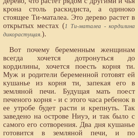
дерево, что растет рядом с другими и чья
крона столь раскидиста, а одиноко
стоящее Ти-маталеа. Это дерево растет в
открытых местах (
1 Ти-маталеа - кордилина
).
дикорастущая.
Вот почему беременным женщинам
всегда хочется дотронуться до
кордилины, хочется поесть корня ти.
Муж и родители беременной готовят ей
кушанье из корня ти, запекая его в
земляной печи. Будущая мать поест
печеного корня - и с этого часа ребенок в
ее утробе будет расти и крепнуть. Так
заведено на острове Ниуэ, и так было с
самого его сотворения. Два дня кушанье
готовится в земляной печи, и по