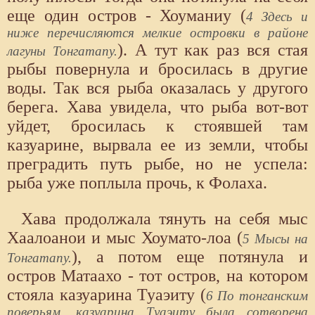
еще один остров - Хоуманиу (
4 Здесь и
ниже перечисляются мелкие островки в районе
). А тут как раз вся стая
лагуны Тонгатапу.
рыбы повернула и бросилась в другие
воды. Так вся рыба оказалась у другого
берега. Хава увидела, что рыба вот-вот
уйдет, бросилась к стоявшей там
казуарине, вырвала ее из земли, чтобы
преградить путь рыбе, но не успела:
рыба уже поплыла прочь, к Фолаха.
Хава продолжала тянуть на себя мыс
Хаалоанои и мыс Хоумато-лоа (
5 Мысы на
), а потом еще потянула и
Тонгатапу.
остров Матаахо - тот остров, на котором
стояла казуарина Туаэиту (
6 По тонганским
поверьям, казуарина Туаэиту была сотворена