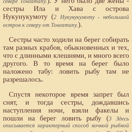
). У него было две жены -
севере Тонгатапу.
сестры Ила и Хава с острова
Нукунукумоту (
2 Нукунукумоту - небольшой
).
остров к северу от Тонгатапу.
Сестры часто ходили на берег собирать
там разных крабов, обыкновенных и тех,
что с длинными клешнями, и много всего
другого. В то время на берег было
наложено табу: ловить рыбу там не
разрешалось.
Спустя некоторое время запрет был
снят, и тогда сестры, дождавшись
наступления ночи, взяли факелы и
пошли на берег ловить рыбу (
3 Здесь
описывается характерный способ ночной рыбной