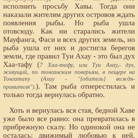
исполнить просьбу Хавы. Тогда они
наказали жителям других островов ждать
появления рыбы. Но рыба ушла
отовсюду. Как ни старались жители
Мауфанга, Фаси и всех других земель, но
рыба ушла от них и достигла берегов
земли, где правил Туи Ахау - это был дух
Хаа-тафу (
7 Хаа-тафу, или Туи Ахау,- дух,
живущий, по тонганским поверьям, в пещере на
Тонгатапу (Ахау - "[обитель] вождя-
). Там рыба отнерестилась и
правителя").
только тогда вернулась обратно.
Хоть и вернулась вся стая, бедной Хаве
уже было все равно: она превратилась в
прибрежную скалу. Но одинокой она не
осталась: движимый любовью к ней,