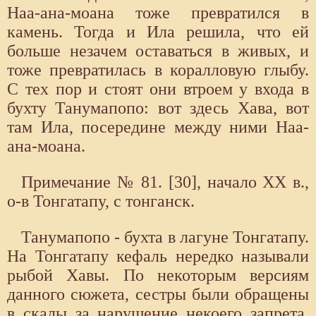
Наа-ана-моана тоже превратился в
камень. Тогда и Ила решила, что ей
больше незачем оставаться в живых, и
тоже превратилась в коралловую глыбу.
С тех пор и стоят они втроем у входа в
бухту Танумапопо: вот здесь Хава, вот
там Ила, посередине между ними Наа-
ана-моана.
Примечание № 81. [30], начало XX в.,
о-в Тонгатапу, с тонганск.
Танумапопо - бухта в лагуне Тонгатапу.
На Тонгатапу кефаль нередко называли
рыбой Хавы. По некоторым версиям
данного сюжета, сестры были обращены
в скалы за нарушение некоего запрета.