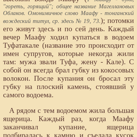
"гореть, горящий"; общее название Магеллановых
Облаков. Омонимичное слово Маафу - тонганский
); потомки
вождеский титул, ср. здесь № 19, 73.
его живут здесь и по сей день. Каждый
вечер Маафу ходил купаться в водоем
Туфатакале (название это происходит от
имен супругов, которые некогда жили
там: мужа звали Туфа, жену - Кале). С
собой он всегда брал губку из кокосовых
волокон. После купания он бросал эту
губку на плоский камень, стоявший у
самого водоема.
А рядом с тем водоемом жила большая
ящерица. Каждый раз, когда Маафу
заканчивал купание, ящерица
подбиралась к камню и съедала кусок