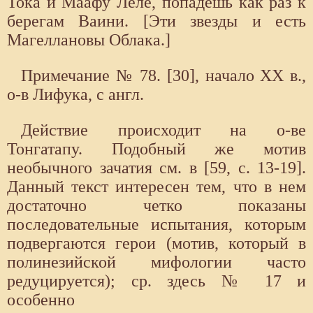
Тока и Маафу Леле, попадешь как раз к
берегам Ваини. [Эти звезды и есть
Магеллановы Облака.]
Примечание № 78. [30], начало XX в.,
о-в Лифука, с англ.
Действие происходит на о-ве
Тонгатапу. Подобный же мотив
необычного зачатия см. в [59, с. 13-19].
Данный текст интересен тем, что в нем
достаточно четко показаны
последовательные испытания, которым
подвергаются герои (мотив, который в
полинезийской мифологии часто
редуцируется); ср. здесь № 17 и
особенно