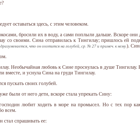
е?
едует оставаться здесь, с этим человеком.
косами, бросили их в воду, а сами поплыли дальше. Вскоре они 
ау со своими. Сина отправилась к Тингилау; пришлось ей подн
). Син
дразумевается, что он охотится на голубей, ср. № 27 и примеч. к нему.
ом.
ау. Необычайная любовь к Сине проснулась в душе Тингилау. 
ли вместе, и уснула Сина на груди Тингилау.
ся пускать своих голубей.
уже были от него дети, вскоре стала упрекать Сину:
господин любит ходить в море на промысел. Но с тех пор как
бо всем.
н стал спрашивать ее: