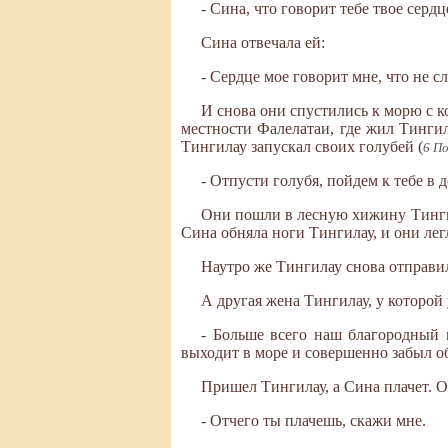
- Сина, что говорит тебе твое сердц
Сина отвечала ей:
- Сердце мое говорит мне, что не сл
И снова они спустились к морю с ко
местности Фалелатаи, где жил Тингил
Тингилау запускал своих голубей (
6 По
- Отпусти голубя, пойдем к тебе в д
Они пошли в лесную хижину Тингил
Сина обняла ноги Тингилау, и они лег
Наутро же Тингилау снова отправил
А другая жена Тингилау, у которой 
- Больше всего наш благородный 
выходит в море и совершенно забыл о
Пришел Тингилау, а Сина плачет. О
- Отчего ты плачешь, скажи мне.