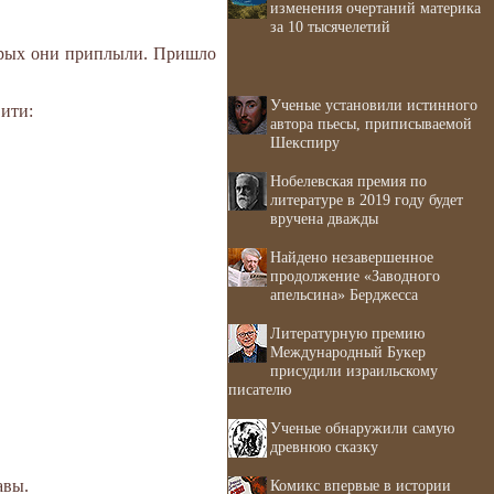
изменения очертаний материка
за 10 тысячелетий
торых они приплыли. Пришло
Ученые установили истинного
Фити:
автора пьесы, приписываемой
Шекспиру
Нобелевская премия по
литературе в 2019 году будет
вручена дважды
Найдено незавершенное
продолжение «Заводного
апельсина» Берджесса
Литературную премию
Международный Букер
присудили израильскому
писателю
Ученые обнаружили самую
древнюю сказку
Комикс впервые в истории
авы.