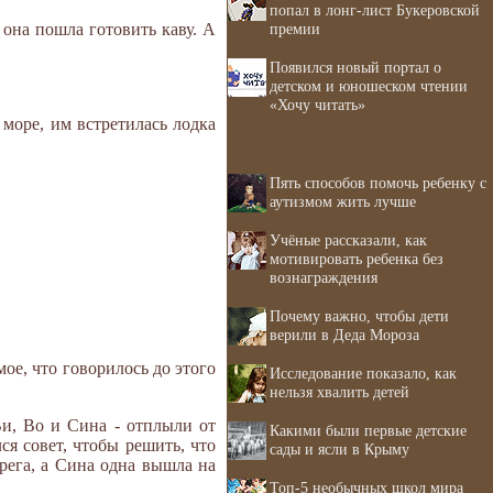
попал в лонг-лист Букеровской
премии
 она пошла готовить каву. А
Появился новый портал о
детском и юношеском чтении
«Хочу читать»
море, им встретилась лодка
Пять способов помочь ребенку с
аутизмом жить лучше
Учёные рассказали, как
мотивировать ребенка без
вознаграждения
Почему важно, чтобы дети
верили в Деда Мороза
мое, что говорилось до этого
Исследование показало, как
нельзя хвалить детей
 Ви, Во и Сина - отплыли от
Какими были первые детские
ся совет, чтобы решить, что
сады и ясли в Крыму
ерега, а Сина одна вышла на
Топ-5 необычных школ мира