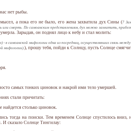
 нас нет рыбы.
мысел, а пока его не было, его жена захватила дух Сины (
7 За
знь или смерть. По самоанским представлениям, дух можно захватить, прибегн
умерла. Зарыдав, он поднял лицо к небу и стал молить:
иэ) - в самоанской мифологии одна из посредниц, осуществлявших связь меж
), прошу тебя, пойди к Солнцу, пусть Солнце смягчи
ой мифологии).
ря.
яносто самых тонких циновок и накрой ими тело умершей.
ниях стали причитать:
е найдется столько циновок.
ись тогда на поиски. Тем временем Солнце спустилось вниз, н
. И сказало Солнце Тингилау: