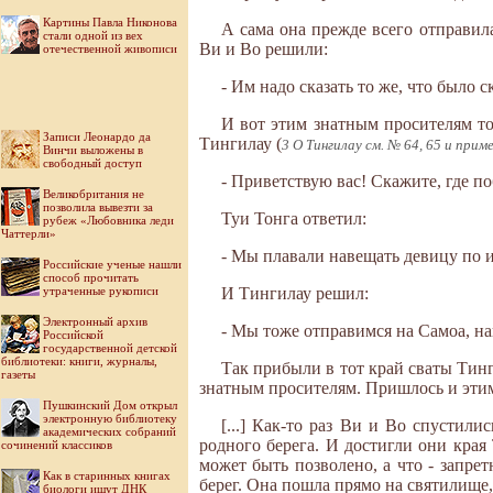
Картины Павла Никонова
А сама она прежде всего отправила
стали одной из вех
Ви и Во решили:
отечественной живописи
- Им надо сказать то же, что было 
И вот этим знатным просителям то
Записи Леонардо да
Тингилау (
3 О Тингилау см. № 64, 65 и приме
Винчи выложены в
свободный доступ
- Приветствую вас! Скажите, где п
Великобритания не
позволила вывезти за
Туи Тонга ответил:
рубеж «Любовника леди
Чаттерли»
- Мы плавали навещать девицу по 
Российские ученые нашли
способ прочитать
утраченные рукописи
И Тингилау решил:
Электронный архив
- Мы тоже отправимся на Самоа, на
Российской
государственной детской
библиотеки: книги, журналы,
Так прибыли в тот край сваты Тинги
газеты
знатным просителям. Пришлось и этим
Пушкинский Дом открыл
электронную библиотеку
[...] Как-то раз Ви и Во спустил
академических собраний
родного берега. И достигли они края 
сочинений классиков
может быть позволено, а что - запре
Как в старинных книгах
берег. Она пошла прямо на святилище, 
биологи ищут ДНК