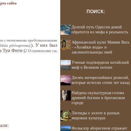
рта сайта
ПОИСК:
Долгий путь Одиссея домой
обратится из мифа в реальность
ано с тотемными представлениями
Африканский культ Мамми Вата
). У них был
dsia pleiosperma).
- «Хозяйки воды» и
а Туи Фити (
2 О сватовстве см.
заклинательницы змей
Ученые подтвердили китайский
миф о Великом потопе
Десять интереснейших религий,
которые исчезли сотни лет назад
Найдена скульптурная голова
древней богини в британском
городе
Легенды о золоте в разных
мировых культурах
али:
Фольклор аборигенов отражает