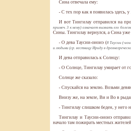
Сина отвечала ему:
- С тех пор как я появилась здесь, у
И вот Тингилау отправился на про
примеч. 3 к нему) означает вызвать его боле
Сины. Тингилау вернулся, а Сина уже 
- О дева Таусии-оиоиэ (
8 Таусии (-ио
и людьми (ср. вестницу Ириду в древнегреческ
И дева отправилась к Солнцу:
- О Солнце, Тингилау умирает от го
Солнце же сказало:
- Спускайся на землю. Возьми дев
Внизу же, на земле, Ви и Во в рыда
- Тингилау слишком беден, у него н
Тингилау и Таусии-оиоиэ отправил
начало там пожирать местных жителей