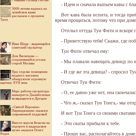
- бывшая столица Гаочан
- Идем и сначала выпьем кавы с бл
3000-летняя надпись на
лувийском языке
Вот кава была испита, и тогда пр
рассказала о прошлом
Трои
время прощаться, потому что при доме
Отплыл оттуда Туи Фити и вскоре п
- Приветствую тебя! Скажи, где по
Иван Шадр - выдающийся
советский скульптор
Туи Фити отвечал ему:
Дом Васнецова —
сохранившийся уголок
- Мы плавали навещать девицу по 
старой Москвы
- И где же эта девица? - спросил Ту
При отделке помещения
модного магазина
обнаружили огромную
Отвечал Туи Фити:
картину XVII века
Марс работы скульптора-
- О, ее давно уже нет, она скончалас
маньериста Джамболоньи
возвращается в Дрезден
- Что ж,- сказал Туи Тонга,- мы о
«Святой Иероним»
Пармиджанино оказался
И вот Туи Тонга со своими сватами 
современной подделкой
Вместо короля Бельгии на
- Эти сваты прибыли к тебе.
портрете в мадридском
музее оказался Огюст
- Прошу вас, располагайтесь в доме
Роден