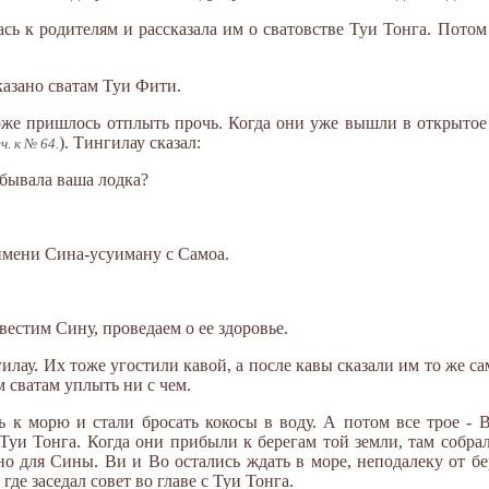
сь к родителям и рассказала им о сватовстве Туи Тонга. Потом
сказано сватам Туи Фити.
же пришлось отплыть прочь. Когда они уже вышли в открытое 
). Тингилау сказал:
ч. к № 64.
обывала ваша лодка?
имени Сина-усуиману с Самоа.
вестим Сину, проведаем о ее здоровье.
лау. Их тоже угостили кавой, а после кавы сказали им то же са
 сватам уплыть ни с чем.
ись к морю и стали бросать кокосы в воду. А потом все трое -
Туи Тонга. Когда они прибыли к берегам той земли, там собрал
тно для Сины. Ви и Во остались ждать в море, неподалеку от б
где заседал совет во главе с Туи Тонга.