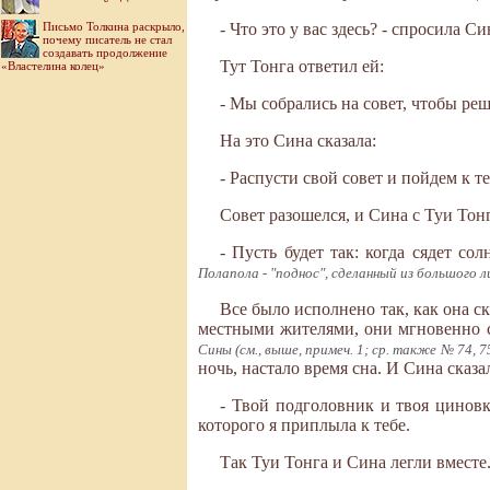
Письмо Толкина раскрыло,
- Что это у вас здесь? - спросила Си
почему писатель не стал
создавать продолжение
Тут Тонга ответил ей:
«Властелина колец»
- Мы собрались на совет, чтобы реши
На это Сина сказала:
- Распусти свой совет и пойдем к те
Совет разошелся, и Сина с Туи Тон
- Пусть будет так: когда сядет с
Полапола - "поднос", сделанный из большого 
Все было исполнено так, как она с
местными жителями, они мгновенно с
Сины (см., выше, примеч. 1; ср. также № 74, 7
ночь, настало время сна. И Сина сказа
- Твой подголовник и твоя циновк
которого я приплыла к тебе.
Так Туи Тонга и Сина легли вместе