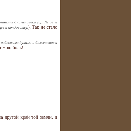
хватить дух человека (ср. № 51 и
). Так не стало
ув к колдовству.
ду небесными духами и божествами
т мою боль!
а другой край той земли, и