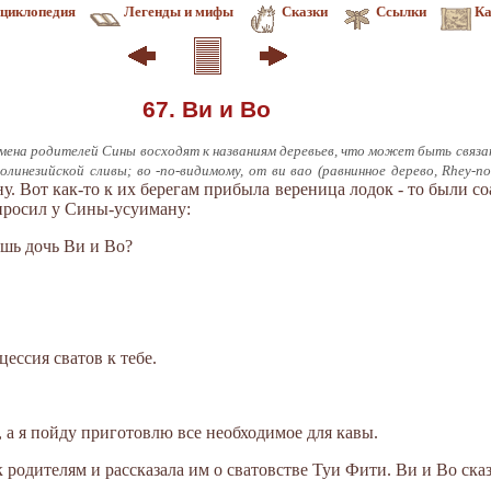
циклопедия
Легенды и мифы
Сказки
Ссылки
Ка
67. Ви и Во
мена родителей Сины восходят к названиям деревьев, что может быть связ
олинезийской сливы; во -по-видимому, от ви вао (равнинное дерево, Rhey-nol
у. Вот как-то к их берегам прибыла вереница лодок - то были со
спросил у Сины-усуиману:
ешь дочь Ви и Во?
цессия сватов к тебе.
, а я пойду приготовлю все необходимое для кавы.
 родителям и рассказала им о сватовстве Туи Фити. Ви и Во сказ