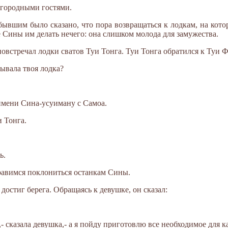
агородными гостями.
ибывшим было сказано, что пора возвращаться к лодкам, на ко
 Сины им делать нечего: она слишком молода для замужества.
овстречал лодки сватов Туи Тонга. Туи Тонга обратился к Туи 
бывала твоя лодка?
имени Сина-усуиману с Самоа.
и Тонга.
ь.
тправимся поклониться останкам Сины.
достиг берега. Обращаясь к девушке, он сказал:
,- сказала девушка,- а я пойду приготовлю все необходимое для к