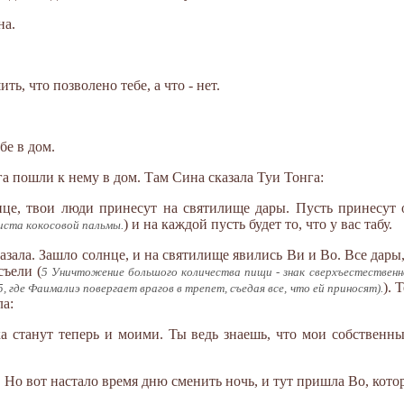
на.
ть, что позволено тебе, а что - нет.
бе в дом.
га пошли к нему в дом. Там Сина сказала Туи Тонга:
олнце, твои люди принесут на святилище дары. Пусть принесут
) и на каждой пусть будет то, что у вас табу.
листа кокосовой пальмы.
казала. Зашло солнце, и на святилище явились Ви и Во. Все дар
ъели (
5 Уничтожение большого количества пищи - знак сверхъестествен
). 
5, где Фаималиэ повергает врагов в трепет, съедая все, что ей приносят).
ла:
а станут теперь и моими. Ты ведь знаешь, что мои собственные
. Но вот настало время дню сменить ночь, и тут пришла Во, кото