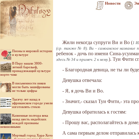
Новости
Эн
Жили некогда супруги Ви и Во (
1 И
(ср. также № 8). Ви - самоанское название п
Пионы в мировой истории
ребенок - дочь по имени Сина-усуиман
и культуре
). Туи Фити 
здесь № 34 и примеч. 2 к нему.
В Перу нашли 3800-
летний барельеф,
- Благородная девица, не ты ли буд
принадлежащий культуре
норте-чико
Девушка отвечала:
В письменности инков
могли быть зашифрованы
- Я, я дочь Ви и Во.
не только цифры
Тысячу лет назад в
- Значит,- сказал Туи Фити,- эта про
африканском городе умели
изготовлять стекло
Девушка обратилась к гостям:
Казненные полтора века
назад шесть индейских
- Прошу вас, располагайтесь в доме
вождей признаны
невиновными
А сама первым делом отправилась к
Мертвый город Хара-Хото