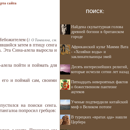
рта сайта
ПОИСК:
Найдена скульптурная голова
древней богини в британском
городе
 Небожителем (
1 О Тангалоа, см.
ившийся затем в птицу сенга
Африканский культ Мамми Вата
а. Эта Сина-алела выросла и
- «Хозяйки воды» и
заклинательницы змей
-алела пойти и поймать для
Десять интереснейших религий,
которые исчезли сотни лет назад
и его и поймай сам, своими
Пятнадцать невероятных фактов
о божественном пантеоне
ацтеков
Ученые подтвердили китайский
пустился на поиски сенга.
миф о Великом потопе
-тангалоа попросил гребцов:
В турецких «вратах ада» нашли
Цербера