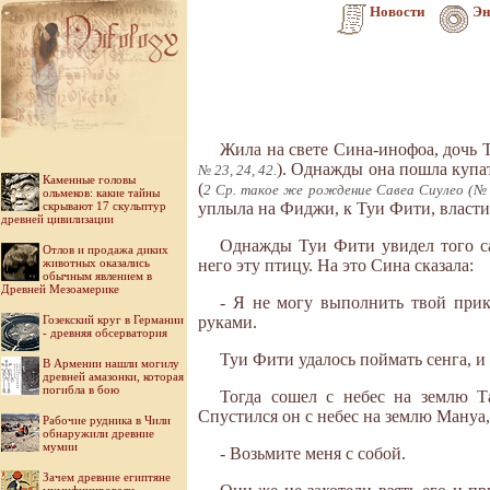
Новости
Эн
Жила на свете Сина-инофоа, дочь Т
). Однажды она пошла купат
№ 23, 24, 42.
Каменные головы
(
2 Ср. такое же рождение Савеа Сиулео (№ 
ольмеков: какие тайны
скрывают 17 скульптур
уплыла на Фиджи, к Туи Фити, властит
древней цивилизации
Однажды Туи Фити увидел того сам
Отлов и продажа диких
животных оказались
него эту птицу. На это Сина сказала:
обычным явлением в
Древней Мезоамерике
- Я не могу выполнить твой прика
Гозекский круг в Германии
руками.
- древняя обсерватория
Туи Фити удалось поймать сенга, и
В Армении нашли могилу
древней амазонки, которая
погибла в бою
Тогда сошел с небес на землю Та
Спустился он с небес на землю Мануа, 
Рабочие рудника в Чили
обнаружили древние
мумии
- Возьмите меня с собой.
Зачем древние египтяне