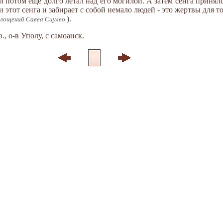
 и потом еще долго летал над его могилой. А затем сенга принял
 этот сенга и забирает с собой немало людей - это жертвы для т
).
площений Савеа Сиулео.
, о-в Уполу, с самоанск.