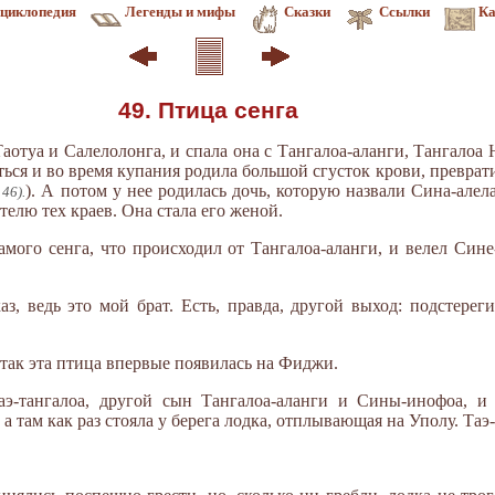
циклопедия
Легенды и мифы
Сказки
Ссылки
Ка
49. Птица сенга
аотуа и Салелолонга, и спала она с Тангалоа-аланги, Тангалоа
ься и во время купания родила большой сгусток крови, преврат
). А потом у нее родилась дочь, которую назвали Сина-алел
46).
елю тех краев. Она стала его женой.
ого сенга, что происходил от Тангалоа-аланги, и велел Сине
з, ведь это мой брат. Есть, правда, другой выход: подстерег
 так эта птица впервые появилась на Фиджи.
э-тангалоа, другой сын Тангалоа-аланги и Сины-инофоа, и 
а там как раз стояла у берега лодка, отплывающая на Уполу. Таэ