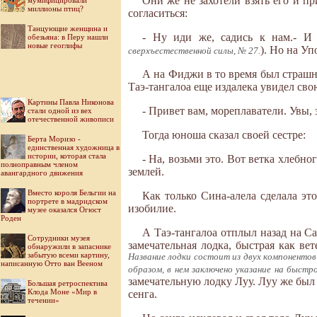
Они же не захотели взять его и пр
мумифицировали
миллионы птиц?
согласиться:
Танцующие женщина и
- Ну иди же, садись к нам.- И 
обезьяна: в Перу нашли
новые геоглифы
). Но на Уп
сверхъестественной силы, № 27.
А на Фиджи в то время был страшн
Таэ-тангалоа еще издалека увидел свою
Картины Павла Никонова
- Привет вам, мореплаватели. Увы, 
стали одной из вех
отечественной живописи
Тогда юноша сказал своей сестре:
Берта Моризо -
единственная художница в
истории, которая стала
- На, возьми это. Вот ветка хлебно
полноправным членом
землей.
авангардного движения
Вместо короля Бельгии на
Как только Сина-алела сделала эт
портрете в мадридском
изобилие.
музее оказался Огюст
Роден
А Таэ-тангалоа отплыл назад на Са
Cотрудники музея
замечательная лодка, быстрая как ве
обнаружили в запаснике
забытую всеми картину,
Название лодки состоит из двух компонентов -
написанную Отто ван Вееном
образом, в нем заключено указание на быстр
замечательную лодку Луу. Луу же был 
Большая ретроспектива
Клода Моне «Мир в
сенга.
течении»