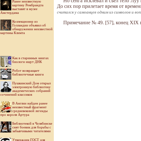
Но сенга исклевал и съел тело Луу
Ранее неизвестную
картину Рембрандта
До сих пор прилетает время от времени
выставят в музее
считался у самоанцев одним из символов и во
Амстердама
Коллекционер из
Примечание № 49. [57], конец XIX в.
Голландии объявил об
обнаружении неизвестной
картины Климта
Как в старинных книгах
биологи ищут ДНК
Робот возвращает
библиотечные книги
Пушкинский Дом открыл
электронную библиотеку
академических собраний
сочинений классиков
В Англии найден ранее
неизвестный фрагмент
средневековой легенды
про короля Артура
Библиотекой в Челябинске
снят боевик для борьбы с
забывчивыми читателями
Утвержден ГОСТ для