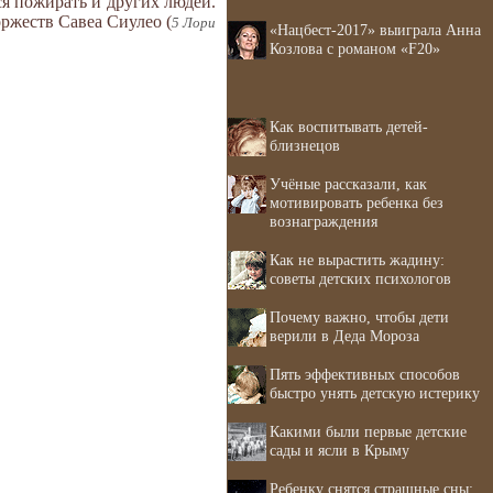
ся пожирать и других людей.
оржеств Савеа Сиулео (
5 Лори
«Нацбест-2017» выиграла Анна
Козлова с романом «F20»
Как воспитывать детей-
близнецов
Учёные рассказали, как
мотивировать ребенка без
вознаграждения
Как не вырастить жадину:
советы детских психологов
Почему важно, чтобы дети
верили в Деда Мороза
Пять эффективных способов
быстро унять детскую истерику
Какими были первые детские
сады и ясли в Крыму
Ребенку снятся страшные сны: