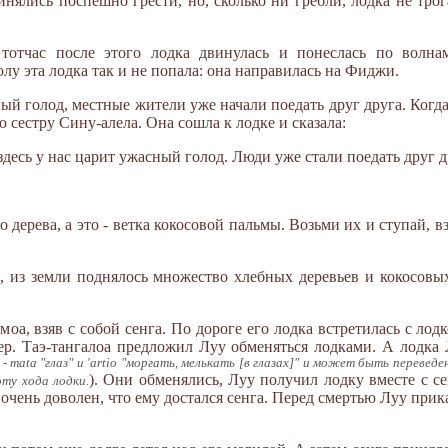
инялись поспешно грести, но, сколько ни гребли, лодка не тро
тотчас после этого лодка двинулась и понеслась по волна
олу эта лодка так и не попала: она направилась на Фиджи.
ый голод, местные жители уже начали поедать друг друга. Когд
 сестру Сину-алела. Она сошла к лодке и сказала:
здесь у нас царит ужасный голод. Люди уже стали поедать друг д
го дерева, а это - ветка кокосовой пальмы. Возьми их и ступай
о, из земли поднялось множество хлебных деревьев и кокосовы
моа, взяв с собой сенга. По дороге его лодка встретилась с лод
тер. Таэ-тангалоа предложил Луу обменяться лодками. А лодка
 mata "глаз" и 'artio "моргать, мелькать [в глазах]" и может быть переведен
). Они обменялись, Луу получил лодку вместе с се
оту хода лодки.
очень доволен, что ему достался сенга. Перед смертью Луу прика