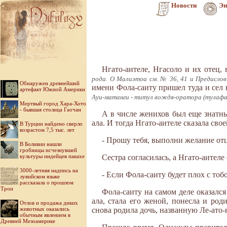
Новости
Эн
Нгато-аителе, Нгасоло и их отец,
рода. О Малиэтоа см. № 36, 41 и Предислов
Обнаружен древнейший
имени Фола-саиту пришел туда и сел 
артефакт Южной Америки
Ауи-матанги - титул вождя-оратора (тулафа
Мертвый город Хара-Хото
- бывшая столица Гаочан
А в числе женихов был еще знатны
ала. И тогда Нгато-аителе сказала свое
В Турции найдено сверло
возрастом 7,5 тыс. лет
- Прошу тебя, выполни желание отц
В Боливии нашли
гробницы исчезнувшей
культуры индейцев пакахе
Сестра согласилась, а Нгато-аителе 
3000-летняя надпись на
- Если Фола-саиту будет плох с тоб
лувийском языке
рассказала о прошлом
Трои
Фола-саиту на самом деле оказался
ала, стала его женой, понесла и род
Отлов и продажа диких
животных оказались
снова родила дочь, названную Лe-ато-
обычным явлением в
Древней Мезоамерике