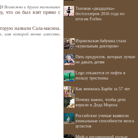
(
8 Возможно и другое толкование
Топовая «двадцатка»
му, что он был взят прямо с
бестселлеров 2016 года по
итогам Forbes
оторую назвали Сала-масина.
а, имя которой точно известно,
Израильская бабушка стала
«кукольным доктором»
Пять продуктов, которых лучше
не давать детям
Lego откажется от нефти в
пользу тростника
Как менялась Барби за 57 лет
Почему важно, чтобы дети
верили в Деда Мороза
Российские ученые выявили
уникальные способности мозга
аутистов
Миф о несомненной пользе