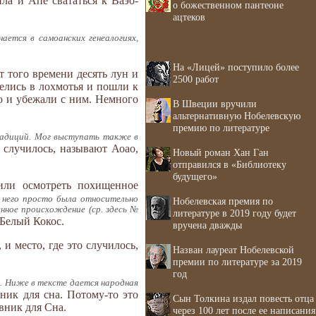
ла и Апе свататься к Ваэо-
о божественном пантеоне
ацтеков
ается в самоанских генеалогиях,
На «Лицей» поступило более
т того времени десять лун и
2500 работ
делись в лохмотья и пошли к
го и убежали с ним. Немного
В Швеции вручили
альтернативную Нобелевскую
премию по литературе
традиций. Мог выступать также в
 случилось, называют Аоао,
Новый роман Хан Ган
отправился в «Библиотеку
будущего»
или осмотреть похищенное
 у него просто была относительно
Нобелевская премия по
нное происхождение (ср. здесь №
литературе в 2019 году будет
 Белый Кокос.
вручена дважды
и место, где это случилось,
Назван лауреат Нобелевской
премии по литературе за 2019
год
6). Ниже в тексте дается народная
вник для сна. Потому-то это
Сын Толкина издал повесть отца
вник для Сна.
через 100 лет после ее написания