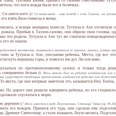
 Аана, Туи-аана Ваэма, пришел со своими советниками Тутуи
метила, что ноги вождя были все в болячках.
 Се-ланги-нато (
4 Се-ланги-нато - имя вождя с о-ва Саваии; он упомин
я его взять Ваэо-тамасоа в жены.
енились, и вскоре женщина понесла. Тутуила и Апе отсчитали о
на рожала. Прибыв в Таэлон-галомо, они обрили свои головы, о
олько что родила. Тутуила и Апе тут же схватили новорожденно
о его не нашли.
ределенной местности, являвшийся знатоком ее законов, правил, устных 
огоню за Тутуила и Апе, унесшими ребенка. Место, где все это
остигнуть вершины горы, и помогал им дух Ли-оле-ваве.
пускаться по противоположному склону и только тогда реш
сь совершенно белым (
6 Здесь неясно, был ли ребенок альбиносом, или
нии существует тенденция приписывать альбиносам чудесное или божестве
. То место, где они впервые заметили это, называется Ниу Театеа,
ю. По дороге они решили накормить ребенка, но его стошнило, 
одолжали спускаться к морю.
ую деревню (
7 Здесь имеется в виду Леуломоэнга, "столица" Аана (ср. № 2
явить его вождем. Принеся его туда, они сделали ему подголо
ау, Древнее Святилище, а стали называть Леуло-моэнга, Подголо