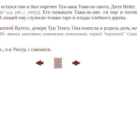
остался там и был наречен Туи-аана Тама-ле-ланги, Дитя Небес 
). Его называли Тама-ле-лан- ги еще и пото
" (см. [40, с. 169]).
А пищей ему служили только таро и плоды хлебного дерева.
атной Ваэтоэ, дочери Туи Тонга. Она понесла и родила дочь, к
По многим известным самоанским генеалогиям, первой "королевой" Само
, о-в Унолу, с самоанск.