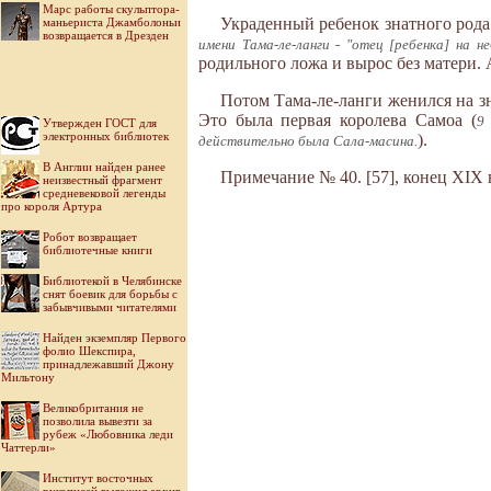
Марс работы скульптора-
Украденный ребенок знатного рода 
маньериста Джамболоньи
возвращается в Дрезден
имени Тама-ле-ланги - "отец [ребенка] на небе
родильного ложа и вырос без матери. 
Потом Тама-ле-ланги женился на зн
Это была первая королева Самоа (
9 
Утвержден ГОСТ для
электронных библиотек
).
действительно была Сала-масина.
В Англии найден ранее
Примечание № 40. [57], конец XIX в.
неизвестный фрагмент
средневековой легенды
про короля Артура
Робот возвращает
библиотечные книги
Библиотекой в Челябинске
снят боевик для борьбы с
забывчивыми читателями
Найден экземпляр Первого
фолио Шекспира,
принадлежавший Джону
Мильтону
Великобритания не
позволила вывезти за
рубеж «Любовника леди
Чаттерли»
Институт восточных