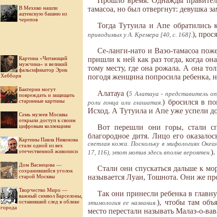
Прошло время. Однажды правитель
В Мехико нашли
тамасоа, но был отвергнут: девушка за
ацтекскую башню из
черепов
Тогда Тутуила и Апе обратились к
), прос
приводимых у А. Кремера [40, с. 168].
Се-ланги-нато и Ваэо-тамасоа пож
Картина «Читающий
пришли к ней как раз тогда, когда о
мужчина» и великий
тому месту, где она рожала. А она т
фальсификатор Эрик
Хебборн
погодя женщина попросила ребенка, н
Бактерии могут
Алатауа (
5 Алатауа - представитель оп
повреждать и защищать
старинные картины
) бросился в п
роли гонца или глашатая.
Исход. А Тутуила и Апе уже успели д
Семь музеев Москвы
открыли доступ к своим
цифровым коллекциям
Вот перешли они горы, стали с
благородное дитя. Лицо его оказало
Картины Павла Никонова
светлая кожа. Поскольку в мифологиях Океа
стали одной из вех
)
отечественной живописи
17, 116), этот мотив здесь вполне вероятен.
Дом Васнецова —
Стали они спускаться дальше к мор
сохранившийся уголок
называется Луаи, Тошнота. Они же пр
старой Москвы
Творчество Миро —
Так они принесли ребенка в главн
важный символ Барселоны,
), чтобы там объ
оставивший след в облике
этимология ее названия.
города
место перестали называть Малаэ-о-вав