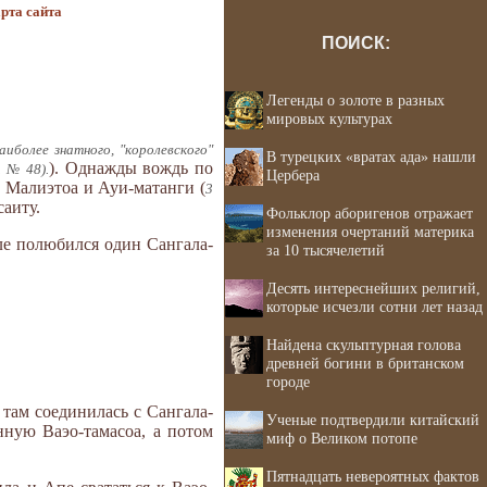
рта сайта
ПОИСК:
Легенды о золоте в разных
мировых культурах
иболее знатного, "королевского"
В турецких «вратах ада» нашли
). Однажды вождь по
. № 48).
Цербера
 Малиэтоа и Ауи-матанги (
3
саиту.
Фольклор аборигенов отражает
изменения очертаний материка
ле полюбился один Сангала-
за 10 тысячелетий
Десять интереснейших религий,
которые исчезли сотни лет назад
Найдена скульптурная голова
древней богини в британском
городе
 там соединилась с Сангала-
Ученые подтвердили китайский
нную Ваэо-тамасоа, а потом
миф о Великом потопе
Пятнадцать невероятных фактов