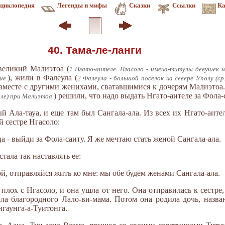
циклопедия
Легенды и мифы
Сказки
Ссылки
Ка
40. Тама-ле-ланги
 великий Малиэтоа (
1 Нгато-аителе. Нгасоло - имена-титулы девушек на
), жили в Фалеула (
ие.
2 Фалеула - большой поселок на севере Уполу (ср
вместе с другими женихами, сватавшимися к дочерям Малиэтоа.
) решили, что надо выдать Нгато-аителе за Фола-
ле) при Малиэтоа.
й Ала-тауа, и еще там был Сангала-ала. Из всех их Нгато-аите
й сестре Нгасоло:
а - выйди за Фола-саиту. Я же мечтаю стать женой Сангала-ала.
стала так наставлять ее:
ой, отправляйся жить ко мне: мы обе будем женами Сангала-ала.
 плох с Нгасоло, и она ушла от него. Она отправилась к сестре,
ила благородного Лало-ви-мама. Потом она родила дочь, назва
нгаунга-а-Туитонга.