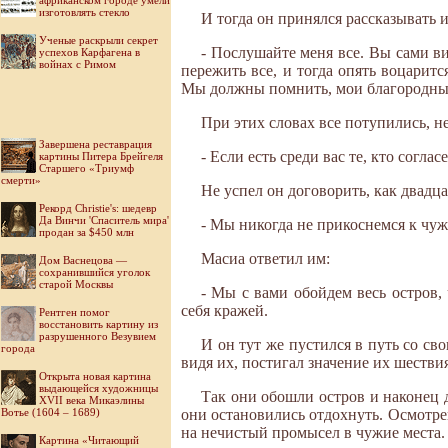
африканском городе умели
изготовлять стекло
И тогда он принялся рассказывать и
Ученые раскрыли секрет
- Послушайте меня все. Вы сами ви
успехов Карфагена в
войнах с Римом
пережить все, и тогда опять воцаритс
Мы должны помнить, мои благородные д
При этих словах все потупились, не
Завершена реставрация
- Если есть среди вас те, кто согла
картины Питера Брейгеля
Старшего «Триумф
смерти»
Не успел он договорить, как двадц
Рекорд Christie's: шедевр
Да Винчи 'Спаситель мира'
- Мы никогда не прикоснемся к чуж
продан за $450 млн
Масиа ответил им:
Дом Васнецова —
сохранившийся уголок
старой Москвы
- Мы с вами обойдем весь остров,
себя кражей.
Рентген помог
восстановить картину из
разрушенного Везувием
И он тут же пустился в путь со с
города
видя их, постигал значение их шествия
Открыта новая картина
выдающейся художницы
Так они обошли остров и наконец д
XVII века Микаэлины
Вотье (1604 – 1689)
они остановились отдохнуть. Осмотрев
на нечистый промысел в чужие места.
Картина «Читающий