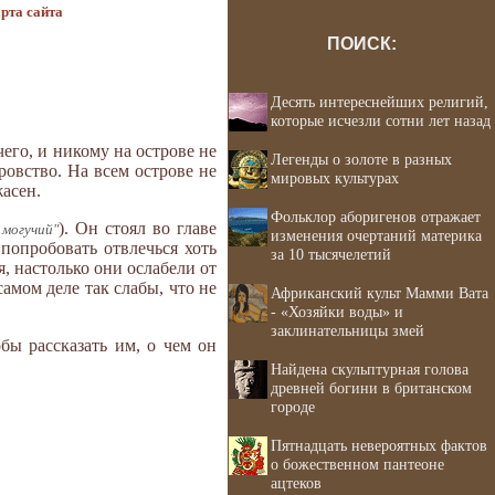
рта сайта
ПОИСК:
Десять интереснейших религий,
которые исчезли сотни лет назад
его, и никому на острове не
Легенды о золоте в разных
ровство. На всем острове не
мировых культурах
асен.
Фольклор аборигенов отражает
). Он стоял во главе
 могучий"
изменения очертаний материка
попробовать отвлечься хоть
за 10 тысячелетий
я, настолько они ослабели от
амом деле так слабы, что не
Африканский культ Мамми Вата
- «Хозяйки воды» и
заклинательницы змей
бы рассказать им, о чем он
Найдена скульптурная голова
древней богини в британском
городе
Пятнадцать невероятных фактов
о божественном пантеоне
ацтеков