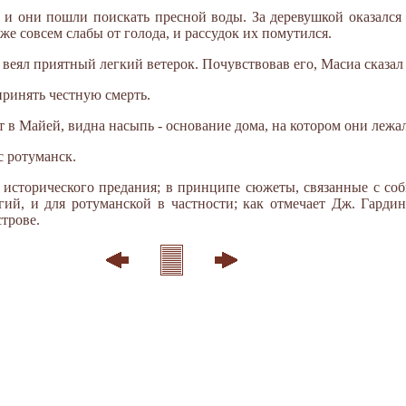
 и они пошли поискать пресной воды. За деревушкой оказался
уже совсем слабы от голода, и рассудок их помутился.
й веял приятный легкий ветерок. Почувствовав его, Масиа сказа
 принять честную смерть.
ит в Майей, видна насыпь - основание дома, на котором они леж
с ротуманск.
т исторического предания; в принципе сюжеты, связанные с со
ий, и для ротуманской в частности; как отмечает Дж. Гардин
строве.