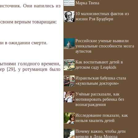
Марка Твена
 источник. Они напились из
10 малоизвестных фактов из
жизни Рэя Брэдбери
л своим верным товарищам:
Российские ученые выявили
али в ожидании смерти.
уникальные способности мозга
аутистов
Как воспитывают детей в
бытиями голодного времени,
детском саду Leapkids
ер [29], у ротуманцев было
Израильская бабушка стала
«кукольным доктором»
Учёные рассказали, как
мотивировать ребенка без
вознаграждения
Исследование показало, как
нельзя хвалить детей
Почему важно, чтобы дети
верили в Деда Мороза