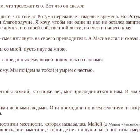
м, что тревожит его. Вот что он сказал:
дите, что сейчас Ротума переживает тяжелые времена. Но Ротум
я благополучие. Я хочу, чтобы ни один из нас не остался запятн
рузья, и о своей собственной чести, и о чести нашего края.
 смея взглянуть на своего предводителя. А Масиа встал и сказал:
сен со мной, пусть идут за мною.
ать преданных ему людей поднялись со словами:
ому. Мы пойдем за тобой и умрем с честью.
 чтобы всякий, кто пожелает, мог присоединиться к нам. И мы 
воими верными людьми. Они проходили по всем селениям, и всюд
.
остигли местности, которая называлась Майей (
2 Майей - местнос
шись, они заметили, что нигде нет ни души: кого постигла смерт