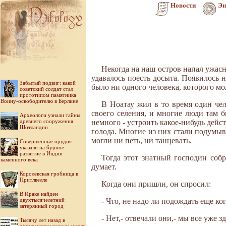
Новости
Эн
Некогда на наш остров напал ужасн
удавалось поесть досыта. Появилось н
Забытый подвиг: какой
было ни одного человека, которого м
советский солдат стал
прототипом памятника
Воину-освободителю в Берлине
В Ноатау жил в то время один чел
своего селения, и многие люди там 
Археологи узнали тайны
древнего сооружения
немного - устроить какое-нибудь дейст
Шотландии
голода. Многие из них стали подумыва
могли ни петь, ни танцевать.
Совершенные орудия
указали на бурное
развитие в Индии
Тогда этот знатный господин собр
каменного века
думает.
Королевская гробница в
Притлвелле
Когда они пришли, он спросил:
В Ираке найден
двухтысячелетний
- Что, не надо ли подождать еще ко
затерянный город
- Нет,- отвечали они,- мы все уже з
Тысячу лет назад в