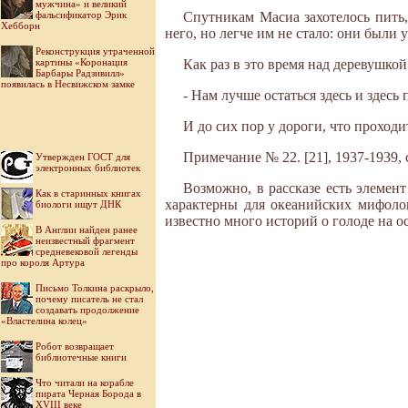
мужчина» и великий
фальсификатор Эрик
Спутникам Масиа захотелось пить,
Хебборн
него, но легче им не стало: они были 
Реконструкция утраченной
картины «Коронация
Как раз в это время над деревушко
Барбары Радзивилл»
появилась в Несвижском замке
- Нам лучше остаться здесь и здесь
И до сих пор у дороги, что проход
Примечание № 22. [21], 1937-1939, 
Утвержден ГОСТ для
электронных библиотек
Возможно, в рассказе есть элемен
Как в старинных книгах
характерны для океанийских мифолог
биологи ищут ДНК
известно много историй о голоде на о
В Англии найден ранее
неизвестный фрагмент
средневековой легенды
про короля Артура
Письмо Толкина раскрыло,
почему писатель не стал
создавать продолжение
«Властелина колец»
Робот возвращает
библиотечные книги
Что читали на корабле
пирата Черная Борода в
XVIII веке