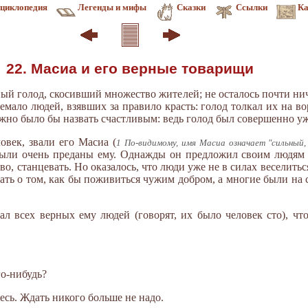
циклопедия
Легенды и мифы
Сказки
Ссылки
Ка
22. Масиа и его верные товарищи
ый голод, скосивший множество жителей; не осталось почти нич
емало людей, взявших за правило красть: голод толкал их на во
ожно было бы назвать счастливым: ведь голод был совершенно уж
овек, звали его Масиа (
1 По-видимому, имя Масиа означает "сильный,
были очень преданы ему. Однажды он предложил своим людям 
во, станцевать. Но оказалось, что люди уже не в силах веселитьс
ть о том, как бы поживиться чужим добром, а многие были на с
ал всех верных ему людей (говорят, их было человек сто), что
го-нибудь?
десь. Ждать никого больше не надо.