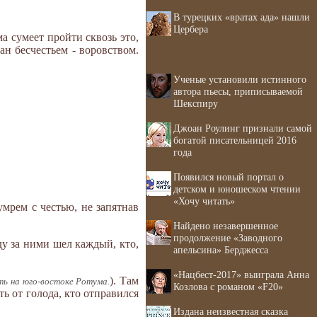
В турецких «вратах ада» нашли
Цербера
а сумеет пройти сквозь это,
ан бесчестьем - воровством.
Ученые установили истинного
автора пьесы, приписываемой
Шекспиру
Джоан Роулинг признали самой
богатой писательницей 2016
года
Появился новый портал о
детском и юношеском чтении
«Хочу читать»
умрем с честью, не запятнав
Найдено незавершенное
продолжение «Заводного
у за ними шел каждый, кто,
апельсина» Берджесса
«Нацбест-2017» выиграла Анна
). Там
ть на юго-востоке Ротума.
Козлова с романом «F20»
ь от голода, кто отправился
Издана неизвестная сказка