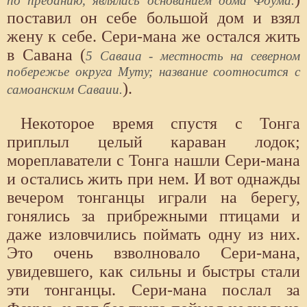
по преданию, являлась основанием дома Фоума.
поставил он себе большой дом и взял
жену к себе. Сери-мана же остался жить
в Савана (
5 Саваиа - местность на северном
побережье округа Муту; название соотносится с
).
самоанским Саваии.
Некоторое время спустя с Тонга
приплыл целый караван лодок;
мореплаватели с Тонга нашли Сери-мана
и остались жить при нем. И вот однажды
вечером тонганцы играли на берегу,
гонялись за прибрежными птицами и
даже изловчились поймать одну из них.
Это очень взволновало Сери-мана,
увидевшего, как сильны и быстры стали
эти тонганцы. Сери-мана послал за