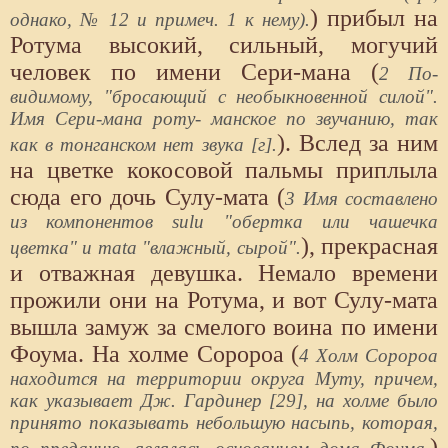
) прибыл на
однако, № 12 и примеч. 1 к нему).
Ротума высокий, сильный, могучий
человек по имени Сери-мана (
2 По-
видимому, "бросающий с необыкновенной силой".
Имя Сери-мана роту- манское по звучанию, так
). Вслед за ним
как в тонганском нет звука [г].
на цветке кокосовой пальмы приплыла
сюда его дочь Сулу-мата (
3 Имя составлено
из компонентов sulu "обертка или чашечка
), прекрасная
цветка" и mata "влажный, сырой".
и отважная девушка. Немало времени
прожили они на Ротума, и вот Сулу-мата
вышла замуж за смелого воина по имени
Фоума. На холме Соророа (
4 Холм Соророа
находится на территории округа Муту, причем,
как указывает Дж. Гардинер [29], на холме было
принято показывать небольшую насыпь, которая,
)