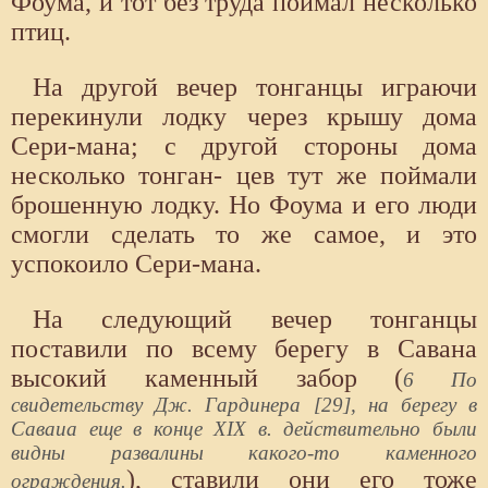
Фоума, и тот без труда поймал несколько
птиц.
На другой вечер тонганцы играючи
перекинули лодку через крышу дома
Сери-мана; с другой стороны дома
несколько тонган- цев тут же поймали
брошенную лодку. Но Фоума и его люди
смогли сделать то же самое, и это
успокоило Сери-мана.
На следующий вечер тонганцы
поставили по всему берегу в Савана
высокий каменный забор (
6 По
свидетельству Дж. Гардинера [29], на берегу в
Саваиа еще в конце XIX в. действительно были
видны развалины какого-то каменного
), ставили они его тоже
ограждения.