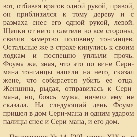
вот, отбивая врагов одной рукой, правой,
он приблизился к тому дереву и с
размаха снес его одной рукой, левой.
Щепки от него полетели во все стороны,
свалив замертво половину тонганцев.
Остальные же в страхе кинулись к своим
лодкам и поспешно уплыли прочь.
Фоума же, зная, что это по вине Сери-
мана тонганцы напали на него, сказал
жене, что собирается убить ее отца.
Женщина, рыдая, отправилась к Сери-
мана, но, боясь мужа, ничего ему не
сказала. На следующий день Фоума
пришел в дом Сери-мана и одним ударом
палицы снес и Сери-мана, и его дом.
Примечание № 14. [29], конец XIX в., с