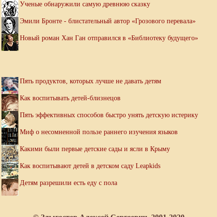
Ученые обнаружили самую древнюю сказку
Эмили Бронте - блистательный автор «Грозового перевала»
Новый роман Хан Ган отправился в «Библиотеку будущего»
Пять продуктов, которых лучше не давать детям
Как воспитывать детей-близнецов
Пять эффективных способов быстро унять детскую истерику
Миф о несомненной пользе раннего изучения языков
Какими были первые детские сады и ясли в Крыму
Как воспитывают детей в детском саду Leapkids
Детям разрешили есть еду с пола