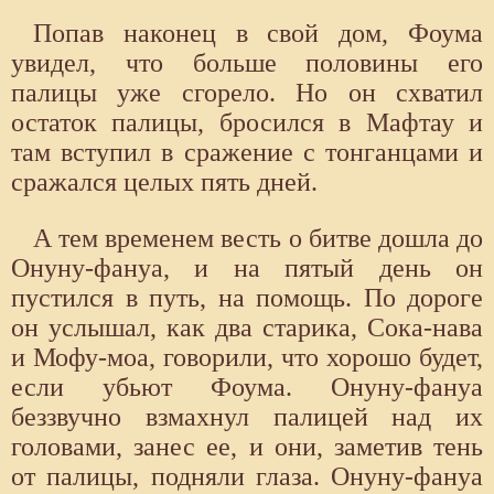
Попав наконец в свой дом, Фоума
увидел, что больше половины его
палицы уже сгорело. Но он схватил
остаток палицы, бросился в Мафтау и
там вступил в сражение с тонганцами и
сражался целых пять дней.
А тем временем весть о битве дошла до
Онуну-фануа, и на пятый день он
пустился в путь, на помощь. По дороге
он услышал, как два старика, Сока-нава
и Мофу-моа, говорили, что хорошо будет,
если убьют Фоума. Онуну-фануа
беззвучно взмахнул палицей над их
головами, занес ее, и они, заметив тень
от палицы, подняли глаза. Онуну-фануа