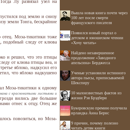
Тогда Лу развязал узел на
Вышла новая книга почти через
пустился под землю и снизу
100 лет после смерти
изу земли Тонга, бескрайние
французского писателя
Появился новый портал о
о отец. Моэа-тикитики тоже
детском и юношеском чтении
д, подобный следу от клюва
«Хочу читать»
Найдено незавершенное
око и решил, что это птицы
продолжение «Заводного
следу от клюва птицы веа, и
апельсина» Берджесса
третье яблоко, надкусил его
етил, что яблоко надкушено
Ученые установили истинного
автора пьесы, приписываемой
Шекспиру
слал Моэа-тикитики к одному
10 малоизвестных фактов из
анана с красноватыми листьями и
жизни Рэя Брэдбери
 грозди вились две большие
нами отнес к отцу. Отец же
Букеровскую премию получила
ирландка Анна Бернс
шлось повозиться, но Моэа-
9 причин, почему полезно
читать детям книги