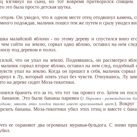
ц взглянул на сына, но тот вовремя притворился спящим. 
то это была просто детская шутка.
отцом. Он увидел, что в одном месте отец отодвинул камень, с
много подождав, мальчик пошел тем же путем и сразу увидел вн
шка малайской яблони - по этому дереву и спустился вниз ег
 чем сойти на землю, сорвал одно яблоко, оставил на нем сле
внизу под деревом и полол.
 силой, что он упал на землю. Поднявшись, он рассмотрел ябл
т мальчик сорвал второе яблоко, оставил на нем след, подобный 
чувств упал на землю. Когда он пришел в себя, мальчик сорвал 
нул в Лy, который опять упал без чувств. Очнувшись, Лy зам
 что на дереве сидит Моэа-тикитики.
нялся бранить его за то, что тот так провел его. Затем он по
дь бананов. Это были бананы паримеа (
1 Паримеа - разновидность б
). Вокруг
одами; мякоть этих плодов также имеет красноватый цвет.
резать бананы. Моэа-тикитики убил этих птиц и вместе с бана
 что ее охраняют два огромных муравья-бульдога. С ними при
убил.