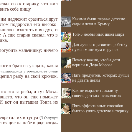
слал его к старику, что жил
вить себе пищу.
Какими были первые детские
 им надлежит сразиться друг
сады и ясли в Крыму
отом подбросил его высоко-
ишлось взлететь в воздух, и
Топ-5 необычных школ мира
 А еще старик сказал, что в
ика.
Для лучшего развития ребенку
нужен минимум игрушек
 погубить мальчишку: ничего
Почему важно, чтобы дети
верили в Деда Мороза
осил братьев угадать, какая
считающаяся у ротуманцев очень
Пять продуктов, которых лучше
дцепил рыбу на свой крючок,
не давать детям
Как не вырастить жадину:
то это за рыба, и тут Моэа-
советы детских психологов
авшего, что он еще поможет
. И вот он вытащил Тонга из
Пять эффективных способов
быстро унять детскую истерику
евратил их в тупуа (
3 О тупуа
 стоящие на небе в ряд; когда-