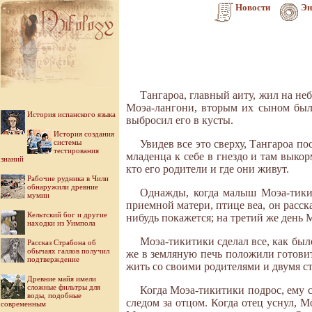
Новости
Эн
Тангароа, главный аиту, жил на не
Моэа-лангони, вторым их сыном был
История испанского языка
выбросил его в кусты.
История создания
системы
Увидев все это сверху, Тангароа п
тестирования
младенца к себе в гнездо и там выко
знаний
кто его родители и где они живут.
Рабочие рудника в Чили
обнаружили древние
Однажды, когда малыш Моэа-тикит
мумии
приемной матери, птице веа, он расска
Кельтский бог и другие
нибудь покажется; на третий же день 
находки из Уимпола
Моэа-тикитики сделал все, как был
Рассказ Страбона об
обычаях галлов получил
же в земляную печь положили готовит
подтверждение
жить со своими родителями и двумя с
Древние майя имели
сложные фильтры для
Когда Моэа-тикитики подрос, ему с
воды, подобные
следом за отцом. Когда отец уснул, М
современным