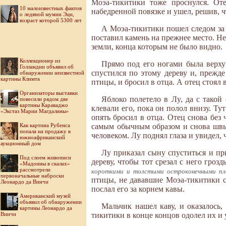
Моэа-тикитики тоже проснулся. Оте
10 малоизвестных фактов
набедренной повязке и ушел, решив, ч
о ледяной мумии Эци,
возраст которой 5300 лет
А Моэа-тикитики пошел следом за 
поставил камень на прежнее место. Не
земли, конца которым не было видно.
Коллекционер из
Прямо под его ногами была верху
Голландии объявил об
спустился по этому дереву и, прежде
обнаружении неизвестной
картины Климта
птицы, и бросил в отца. А отец стоял 
Организаторы выставки
Яблоко полетело в Лy, да с такой
повесили рядом две
картины Караваджо
клевали его, пока он полол внизу. Ту
«Экстаз Марии Магдалины»
опять бросил в отца. Отец снова без 
Как картина Рубенса
самым обычным образом и снова швыр
попала на продажу в
человеком. Лy поднял глаза и увидел,
южноафриканский
аукционный дом
Лу приказал сыну спуститься и при
Под слоем живописи
дереву, чтобы тот срезал с него гроз
«Мадонны в скалах»
рассмотрели
короткими и толстыми остроконечными пл
первоначальные наброски
птицы, не дававшие Моэа-тикитики с
Леонардо да Винчи
послал его за корнем кавы.
Американский музей
объявил об обнаружении
Мальчик нашел каву, и оказалось,
картины Леонардо да
Винчи
тикитики в конце концов одолел их и 