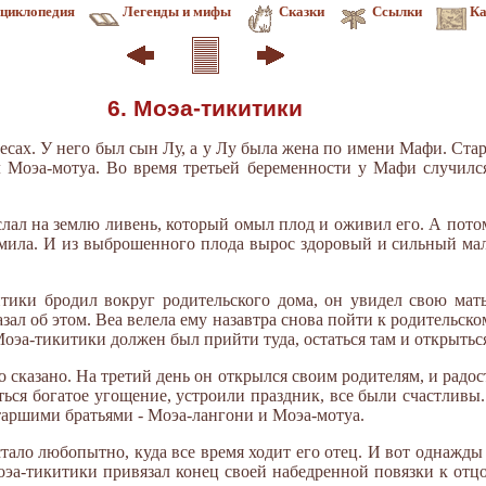
циклопедия
Легенды и мифы
Сказки
Ссылки
Ка
6. Моэа-тикитики
бесах. У него был сын Лу, а у Лу была жена по имени Мафи. Ст
 Моэа-мотуа. Во время третьей беременности у Мафи случилс
ослал на землю ливень, который омыл плод и оживил его. А потом
рмила. И из выброшенного плода вырос здоровый и сильный мал
ики бродил вокруг родительского дома, он увидел свою мать
зал об этом. Веа велела ему назавтра снова пойти к родительско
Моэа-тикитики должен был прийти туда, остаться там и открытьс
о сказано. На третий день он открылся своим родителям, и радос
ься богатое угощение, устроили праздник, все были счастливы
таршими братьями - Моэа-лангони и Моэа-мотуа.
тало любопытно, куда все время ходит его отец. И вот однажды
оэа-тикитики привязал конец своей набедренной повязки к отцо