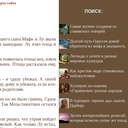
рта сайта
ПОИСК:
Самые жуткие создания из
славянских поверий
аршего сына Мафи и Лу звали
Долгий путь Одиссея домой
я выкидыш. Лу взял плод и
обратится из мифа в реальность
Легенды о золоте в разных
 появилась птица веа, взяла
мировых культурах
ьчик. Птица рассказала ему,
Как простые люди становились
небожителями
 - и сразу убежал. А своей
му дому и убежать, если кто-
Хэллоуин по-нашему
я родителям.
«Страшилки» разных народов
ти их не было границ. Сразу
В турецких «вратах ада» нашли
. Так Моэа-тикитики остался
Цербера
Десять интереснейших религий,
 он решил, что утром пойдет
которые исчезли сотни лет назад
вской. Как только Лу встал,