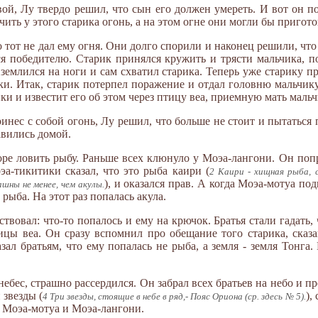
ой, Лy твердо решил, что сын его должен умереть. И вот он по
ить у этого старика огонь, а на этом огне они могли бы пригото
 тот не дал ему огня. Они долго спорили и наконец решили, что
ся победителю. Старик принялся кружить и трясти мальчика, п
емлился на ноги и сам схватил старика. Теперь уже старику пр
и. Итак, старик потерпел поражение и отдал головню мальчику.
и и известит его об этом через птицу веа, приемную мать мальч
ринес с собой огонь, Лy решил, что больше не стоит и пытаться
авились домой.
оре ловить рыбу. Раньше всех клюнуло у Моэа-лангони. Он попр
а-тикитики сказал, что это рыба каири (
2 Каири - хищная рыба, 
), и оказался прав. А когда Моэа-мотуа по
шны не менее, чем акулы.
 рыба. На этот раз попалась акула.
вовал: что-то попалось и ему на крючок. Братья стали гадать, ч
ицы веа. Он сразу вспомнил про обещание того старика, сказ
ал братьям, что ему попалась не рыба, а земля - земля Тонга
небес, страшно рассердился. Он забрал всех братьев на небо и пр
 звезды (
),
4 Три звезды, стоящие в небе в ряд,- Пояс Ориона (ср. здесь № 5).
 Моэа-мотуа и Моэа-лангони.