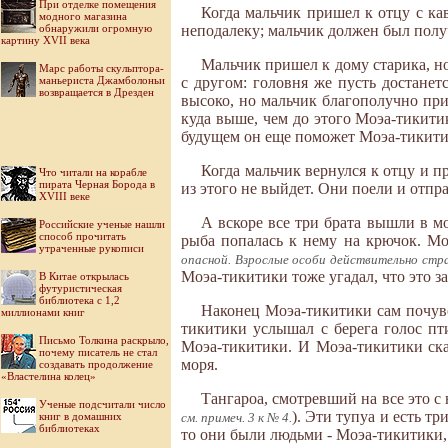
При отделке помещения
Когда мальчик пришел к отцу с кав
модного магазина
обнаружили огромную
неподалеку; мальчик должен был получ
картину XVII века
Мальчик пришел к дому старика, но
Марс работы скульптора-
маньериста Джамболоньи
с другом: головня же пусть достанет
возвращается в Дрезден
высоко, но мальчик благополучно приз
куда выше, чем до этого Моэа-тикитик
будущем он еще поможет Моэа-тикитик
Когда мальчик вернулся к отцу и п
Что читали на корабле
пирата Черная Борода в
из этого не выйдет. Они поели и отпр
XVIII веке
А вскоре все три брата вышли в м
Российские ученые нашли
способ прочитать
рыба попалась к нему на крючок. Моэ
утраченные рукописи
опасной. Взрослые особи действительно стра
Моэа-тикитики тоже угадал, что это за
В Китае открылась
футуристическая
библиотека с 1,2
Наконец Моэа-тикитики сам почувст
миллионами книг
тикитики услышал с берега голос пт
Письмо Толкина раскрыло,
Моэа-тикитики. И Моэа-тикитики сказ
почему писатель не стал
моря.
создавать продолжение
«Властелина колец»
Тангароа, смотревший на все это с 
Ученые подсчитали число
). Эти тупуа и есть три
книг в домашних
см. примеч. 3 к № 4.
библиотеках
то они были людьми - Моэа-тикитики,