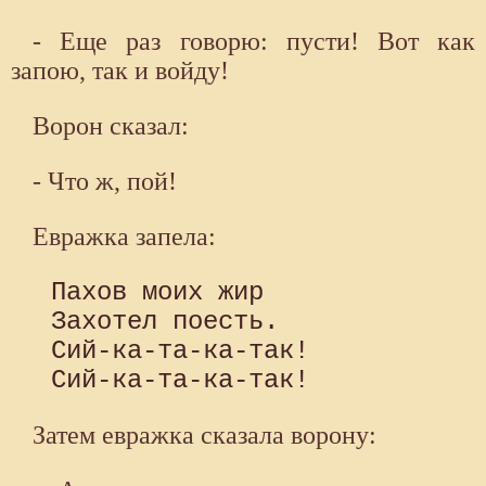
- Еще раз говорю: пусти! Вот как
запою, так и войду!
Ворон сказал:
- Что ж, пой!
Евражка запела:
 Пахов моих жир 

 Захотел поесть. 

 Сий-ка-та-ка-так! 

Затем евражка сказала ворону: