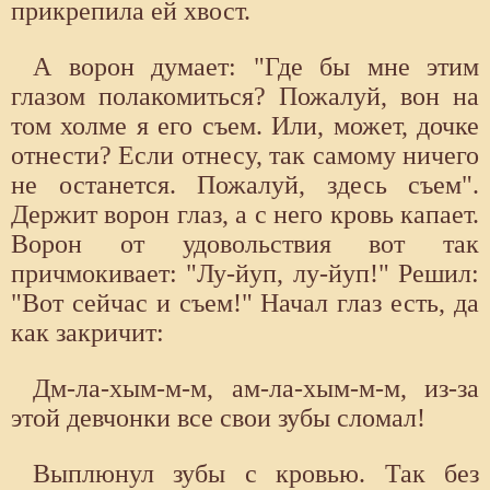
прикрепила ей хвост.
А ворон думает: "Где бы мне этим
глазом полакомиться? Пожалуй, вон на
том холме я его съем. Или, может, дочке
отнести? Если отнесу, так самому ничего
не останется. Пожалуй, здесь съем".
Держит ворон глаз, а с него кровь капает.
Ворон от удовольствия вот так
причмокивает: "Лу-йуп, лу-йуп!" Решил:
"Вот сейчас и съем!" Начал глаз есть, да
как закричит:
Дм-ла-хым-м-м, ам-ла-хым-м-м, из-за
этой девчонки все свои зубы сломал!
Выплюнул зубы с кровью. Так без