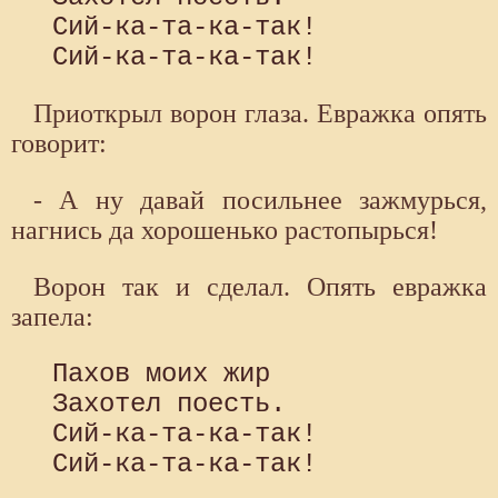
 Сий-ка-та-ка-так! 

Приоткрыл ворон глаза. Евражка опять
говорит:
- А ну давай посильнее зажмурься,
нагнись да хорошенько растопырься!
Ворон так и сделал. Опять евражка
запела:
 Пахов моих жир

 Захотел поесть.

 Сий-ка-та-ка-так!
