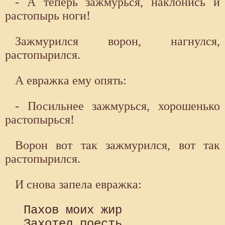
- А теперь зажмурься, наклонись и
растопырь ноги!
Зажмурился ворон, нагнулся,
растопырился.
А евражка ему опять:
- Посильнее зажмурься, хорошенько
растопырься!
Ворон вот так зажмурился, вот так
растопырился.
И снова запела евражка:
 Пахов моих жир

 Захотел поесть.
