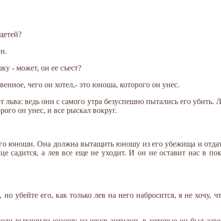
 детей?
н.
ку - может, он ее съест?
венное, чего он хотел,- это юноша, которого он унес.
т льва: ведь они с самого утра безуспешно пытались его убить. Ле
рого он унес, и все рыскал вокруг.
ого юноши. Она должна вытащить юношу из его убежища и отдать
це садится, а лев все еще не уходит. И он не оставит нас в пок
 но убейте его, как только лев на него набросится, я не хочу, ч
люди вытащили юношу из шкур антилоп, в которые он был заверн