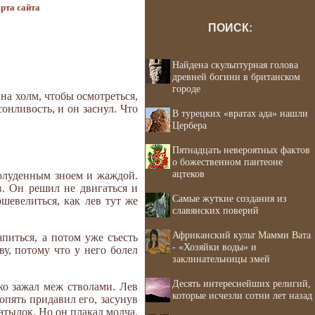
рта сайта
ПОИСК:
Найдена скульптурная голова
древней богини в британском
городе
на холм, чтобы осмотреться,
онливость, и он заснул. Что
В турецких «вратах ада» нашли
Цербера
Пятнадцать невероятных фактов
о божественном пантеоне
ацтеков
полуденным зноем и жаждой.
в. Он решил не двигаться и
Самые жуткие создания из
ошевелиться, как лев тут же
славянских поверий
Африканский культ Мамми Вата
питься, а потом уже съесть
- «Хозяйки воды» и
у, потому что у него болел
заклинательницы змей
Десять интереснейших религий,
ко зажал меж стволами. Лев
которые исчезли сотни лет назад
опять придавил его, засунув
затылок. Но он плакал молча.