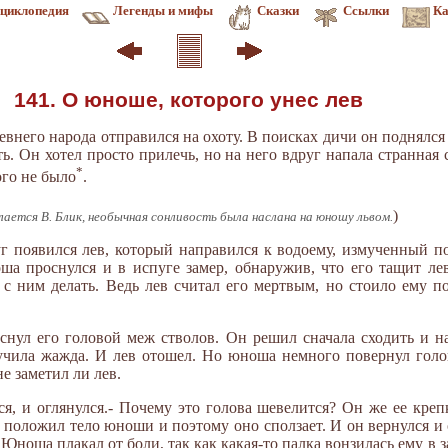
циклопедия
Легенды и мифы
Сказки
Ссылки
Ка
141. О юноше, которого унес лев
него народа отправился на охоту. В поисках дичи он поднялся 
. Он хотел просто прилечь, но на него вдруг напала странная с
*
ого не было
.
)
лается В. Блик, необычная сонливость была наслана на юношу львом.
уг появился лев, который направился к водоему, измученный 
ша проснулся и в испуге замер, обнаружив, что его тащит ле
 с ним делать. Ведь лев считал его мертвым, но стоило ему п
нул его головой меж стволов. Он решил сначала сходить и на
мучила жажда. И лев отошел. Но юноша немного повернул голов
не заметил ли лев.
ся, и оглянулся.- Почему это голова шевелится? Он же ее креп
о положил тело юноши и поэтому оно сползает. И он вернулся и 
 Юноша плакал от боли, так как какая-то палка вонзилась ему в 