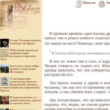
Новости
Эн
В прежние времена один юноша древ
присел там и решил немного отдохнуть
В озере Титикака найдены
это нашло на него? Никогда с ним так
доинкские артефакты
3000-летняя надпись на
*
(
лувийском языке
Согласно одной версии, на которую ссы
рассказала о прошлом
Трои
И вот он лежал там и спал, и вдр
Увидев спящего, он поднял его. Юно
Археологи узнали тайны
древнего сооружения
прежде выяснить, что лев собирается
Шотландии
растерзал бы его.
15 малоизвестных
исторических фактов о
Лев принес юношу к дереву и втис
Византийской империи,
человека, так как его по-прежнему 
ставшей колыбелью современной
Европы
затылок, а сам, смежив веки, следил - 
История косметики: от
Лев почувствовал, что он шевелит
древнеегипетских средств
до каталога Avon
подумал, что, видно, не совсем удачн
голову поглубже в сплетение стволов.