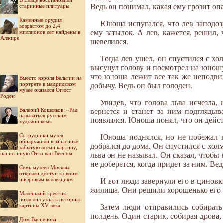
В Ельце восстановили
Ведь он понимал, какая ему грозит опа
старинные плитуары
Каменные орудия
Юноша испугался, что лев заподоз
возрастом до 2,4
ему затылок. А лев, кажется, решил, 
миллионов лет найдены в
Алжире
шевелился.
Тогда лев ушел, он спустился с х
высунул голову и посмотрел на юношу.
что юноша лежит все так же неподвиж
Вместо короля Бельгии на
портрете в мадридском
добычу. Ведь он был голоден.
музее оказался Огюст
Роден
Увидев, что голова льва исчезла,
Валерий Кошляков: «Рад
вернется и станет за ним подглядыв
называться русским
появлялся. Юноша понял, что он дейс
художником»
Cотрудники музея
Юноша поднялся, но не побежал пр
обнаружили в запаснике
добрался до дома. Он спустился с холм
забытую всеми картину,
написанную Отто ван Вееном
льва он не называл. Он сказал, чтобы
не доберется, когда придет за ним. Вед
Семь музеев Москвы
открыли доступ к своим
цифровым коллекциям
И вот люди завернули его в циновк
жилища. Они решили хорошенько его сп
Маленький крестик
позволил узнать историю
картины XV века
Затем люди отправились собирать
полдень. Один старик, собирая дрова, 
Дом Васнецова —