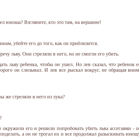
ел юноша? Взгляните, кто это там, на вершине!
инам, убейте его до того, как он приблизится.
чу льву. Они стреляли в него, но не смогли его убить.
ать льву ребенка, чтобы он ушел. Но лев сказал, что ребенок 
оторого он слизывал. И лев все рыскал вокруг, не обращая вни
вы же стреляли в него из лука?
?
и окружили его и решили попробовать убить льва ассегаями - о
 поделать, а он не трогал их и все продолжал разыскивать юнош