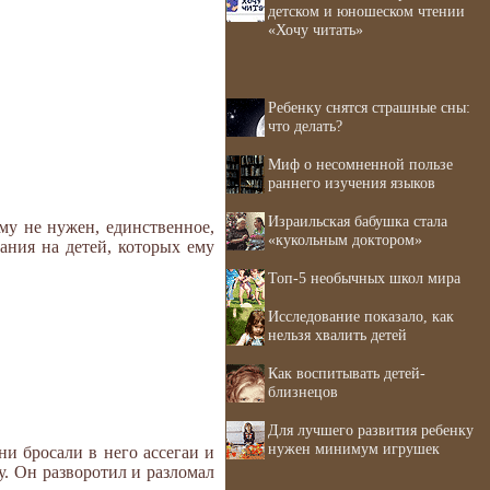
детском и юношеском чтении
«Хочу читать»
Ребенку снятся страшные сны:
что делать?
Миф о несомненной пользе
раннего изучения языков
Израильская бабушка стала
ему не нужен, единственное,
«кукольным доктором»
мания на детей, которых ему
Топ-5 необычных школ мира
Исследование показало, как
нельзя хвалить детей
Как воспитывать детей-
близнецов
Для лучшего развития ребенку
нужен минимум игрушек
ни бросали в него ассегаи и
у. Он разворотил и разломал