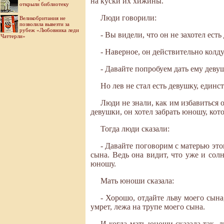
на куски их хижины.
открыли библиотеку
Люди говорили:
Великобритания не
позволила вывезти за
рубеж «Любовника леди
- Вы видели, что он не захотел есть
Чаттерли»
- Наверное, он действительно колду
- Давайте попробуем дать ему девуш
Но лев не стал есть девушку, единст
Люди не знали, как им избавиться о
девушки, он хотел забрать юношу, кото
Тогда люди сказали:
- Давайте поговорим с матерью эт
сына. Ведь она видит, что уже и солн
юношу.
Мать юноши сказала:
- Хорошо, отдайте льву моего сына,
умрет, лежа на трупе моего сына.
И когда мать юноши сказала так, 