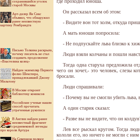
где проходил юноша.
сохранившийся уголок
старой Москвы
Он рассказал всем об этом:
Арт-дилер Ян Сикс
объявил, что обнаружил
ранее неизвестную
- Видите вон тот холм, откуда приш
картину Рембрандта
А мать юноши попросила:
- Не подпускайте льва близко к хиж
Письмо Толкина раскрыло,
Люди взяли колчаны и пошли навстре
почему писатель не стал
создавать продолжение
«Властелина колец»
Тогда одна старуха предложила отд
чего он хочет,- это человек, слезы к
Найден экземпляр Первого
фолио Шекспира,
бросали.
принадлежавший Джону
Мильтону
Люди спрашивали:
В Москве откроют
библиотеку комиксов
- Почему вы не смогли убить льва, 
Российские ученые нашли
способ прочитать
А один старик сказал:
утраченные рукописи
- Разве вы не видите, что он колдун
В Англии найден ранее
неизвестный фрагмент
средневековой легенды
Лев все рыскал кругом. Тогда люд
про короля Артура
кололи его, но ничего не могли с ним
На Северном полюсе