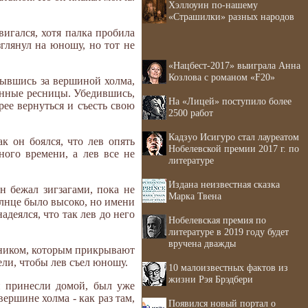
Хэллоуин по-нашему
«Страшилки» разных народов
вигался, хотя палка пробила
зглянул на юношу, но тот не
«Нацбест-2017» выиграла Анна
Козлова с романом «F20»
крывшись за вершиной холма,
щенные ресницы. Убедившись,
На «Лицей» поступило более
ее вернуться и съесть свою
2500 работ
Кадзуо Исигуро стал лауреатом
к он боялся, что лев опять
Нобелевской премии 2017 г. по
ного времени, а лев все не
литературе
Издана неизвестная сказка
н бежал зигзагами, пока не
Марка Твена
солнце было высоко, но имени
деялся, что так лев до него
Нобелевская премия по
литературе в 2019 году будет
вручена дважды
арником, которым прикрывают
ели, чтобы лев съел юношу.
10 малоизвестных фактов из
жизни Рэя Брэдбери
и принесли домой, был уже
вершине холма - как раз там,
Появился новый портал о