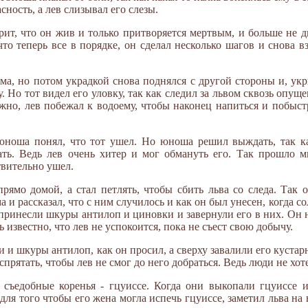
сность, а лев слизывал его слезы.
рит, что он жив и только притворяется мертвым, и больше не д
что теперь все в порядке, он сделал несколько шагов и снова в
олма, но потом украдкой снова поднялся с другой стороны и, у
 Но тот видел его уловку, так как следил за львом сквозь опу
но, лев побежал к водоему, чтобы наконец напиться и побыстр
 юноша понял, что тот ушел. Но юноша решил выждать, так ка
ать. Ведь лев очень хитер и мог обмануть его. Так прошло м
твительно ушел.
ямо домой, а стал петлять, чтобы сбить льва со следа. Так о
а и рассказал, что с ним случилось и как он был унесен, когда 
 принесли шкуры антилоп и циновки и завернули его в них. Он на
ь известно, что лев не успокоится, пока не съест свою добычу.
и и шкуры антилоп, как он просил, а сверху завалили его куст
рятать, чтобы лев не смог до него добраться. Ведь люди не хот
 съедобные коренья - гцуиссе. Когда они выкопали гцуиссе 
для того чтобы его жена могла испечь гцуиссе, заметил льва на 