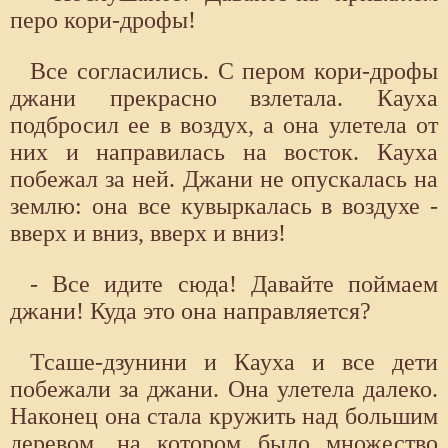
перо кори-дрофы!
Все согласились. С пером кори-дрофы
джани прекрасно взлетала. Кауха
подбросил ее в воздух, а она улетела от
них и направилась на восток. Кауха
побежал за ней. Джани не опускалась на
землю: она все кувыркалась в воздухе -
вверх и вниз, вверх и вниз!
- Все идите сюда! Давайте поймаем
джани! Куда это она направляется?
Тсаше-дзунини и Кауха и все дети
побежали за джани. Она улетела далеко.
Наконец она стала кружить над большим
деревом, на котором было множество